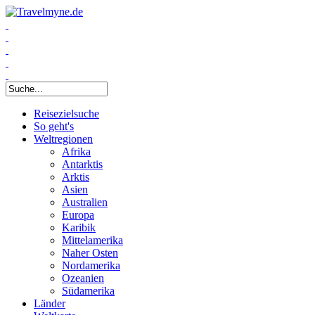
Suchformular
Reisezielsuche
So geht's
Weltregionen
Afrika
Antarktis
Arktis
Asien
Australien
Europa
Karibik
Mittelamerika
Naher Osten
Nordamerika
Ozeanien
Südamerika
Länder