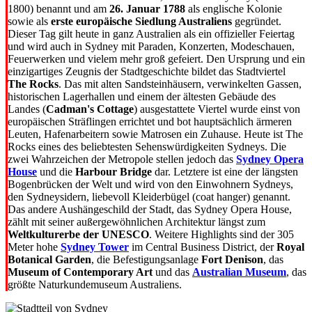
1800) benannt und am
26. Januar 1788
als englische Kolonie
sowie als
erste europäische Siedlung Australiens
gegründet.
Dieser Tag gilt heute in ganz Australien als ein offizieller Feiertag
und wird auch in Sydney mit Paraden, Konzerten, Modeschauen,
Feuerwerken und vielem mehr groß gefeiert. Den Ursprung und ein
einzigartiges Zeugnis der Stadtgeschichte bildet das Stadtviertel
The Rocks
. Das mit alten Sandsteinhäusern, verwinkelten Gassen,
historischen Lagerhallen und einem der ältesten Gebäude des
Landes (
Cadman's Cottage
) ausgestattete Viertel wurde einst von
europäischen Sträflingen errichtet und bot hauptsächlich ärmeren
Leuten, Hafenarbeitern sowie Matrosen ein Zuhause. Heute ist The
Rocks eines des beliebtesten Sehenswürdigkeiten Sydneys. Die
zwei Wahrzeichen der Metropole stellen jedoch das
Sydney Opera
House
und die
Harbour Bridge
dar. Letztere ist eine der längsten
Bogenbrücken der Welt und wird von den Einwohnern Sydneys,
den Sydneysidern, liebevoll Kleiderbügel (coat hanger) genannt.
Das andere Aushängeschild der Stadt, das Sydney Opera House,
zählt mit seiner außergewöhnlichen Architektur längst zum
Weltkulturerbe der UNESCO
. Weitere Highlights sind der 305
Meter hohe
Sydney Tower
im Central Business District, der
Royal
Botanical Garden
, die Befestigungsanlage
Fort Denison
, das
Museum of Contemporary Art
und das
Australian Museum
, das
größte Naturkundemuseum Australiens.