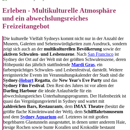
Erleben - Multikulturelle Atmosphäre
und ein abwechslungsreiches
Freizeitangebot
Die kulturelle Vielfalt Sydneys kommt nicht nur in der Anzahl der
Museen, Galerien und Sehenswürdigkeiten zum Ausdruck, sondern
zeigt sich auch an der
multikulturellen Bevölkerung
sowie der
aktiven Schwulen- und Lesbenszene
. Nach
San Francisco
ist
Sydney der Ort auf der Welt mit der größten Schwulenszene, deren
Höhepunkt das jährlich stattfindende
Mardi Gras
, ein
farbenprächtiges Schwulen- und Lesbenfestival, darstellt. Weitere
ereignisreiche Events im Veranstaltungskalender der Stadt sind die
Sydney-
Hobart
Regatta
, die
New Year's Eve Party
und das
Sydney Film Festival
. Den Rest des Jahres ist vor allem der
Darling Harbour
die ideale Anlaufstelle für ein
abwechslungsreiches Unterhaltungsprogramm. Der Hafenbezirk ist
quasi das Vergnügungsviertel in Sydney und wartet mit
zahlreichen Bars, Restaurants
, dem
IMAX Theatre
(besitzt die
größte flache Kinoleinwand der Welt), dem
Schifffahrtsmuseum
und dem
Sydney Aquarium
auf. Letzteres ist mit großen
begehbaren Glastunneln ausgestattet, in denen unter anderem Haie,
riesige Rochen sowie bunte Korallen und Krokodile bestaunt