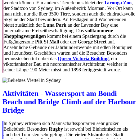
werden können. Ein anderes Tiererlebnis bietet der
Taronga Zoo
,
der Stadtzoo von Sydney, im Außenbezirk Mosman. Vor Ort kann
man nicht nur die über 3500 Tiere, sondern auch die eindrucksvolle
Skyline der Stadt bewundern. An Festtagen und Wochenenden
bietet zusätzlich der
Luna Park
an der Lavender Bay eine
unterhaltsame Freizeitbeschäftigung. Das
vollkommene
Shoppingvergnügen
kommt bei einem Spaziergang durch die
Fußgängerzone
Pitt St Mall
oder der
George Street
auf.
Ansehnliche Gebäude der Jahrhundertwende mit edlen Boutiquen
und luxuriösen Geschäften warten auf die Besucher. Besonders
herausstechen tut dabei das
Queen Victoria Building
, ein
viktorianischer Bau mit neoromanischer Architektur, welcher in
seiner Länge 190 Meter misst und 1898 fertiggestellt wurde.
Aktivitäten - Wassersport am Bondi
Beach und Bridge Climb auf der Harbour
Bridge
In Sydney erfreuen sich Mannschaftssportarten sehr großer
Beliebtheit. Besonders
Rugby
ist sowohl bei Einheimischen als
auch bei Touristen sehr gefragt. Die
vielen Strände
der Stadt