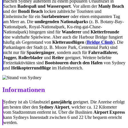
machen Sydney außerdem zu einem populären Urlaubsziel in
Sachen
Badespaß und Wassersport
. Vor allem der
Manly Beach
und der
Bondi Beach
locken zahlreiche Touristen und
Einheimische für ein
Surfabenteuer
oder einen entspannten Tag
am Meer an. Die
umliegenden Nationalparks
(z. B. Botany-Bay-
Nationalpark, Royal-Nationalpark, Ku-ring-gai-Chase-
Nationalpark) hingegen sind für
Wanderer
und
Kletterfreunde
eine wahrhafte Spielwiese. Aber auch die Harbour Bridge fungiert
häufig als Gegenstand von
Kletterausflügen
(
Bridge Climb
). Die
Parkanlagen der Stadt (z. B. Moore Park, Centennial Park) sind
nicht nur für
Spaziergänger
, sondern auch für
Fahrradfahrer,
Jogger, Rollerblader
und
Reiter
geeignet. Weitere beliebte
Freizeitaktivitäten sind
Bootstouren durch den Hafen
von Sydney
und
Helikopterrundflüge
im Hafenbereich.
Informationen
Sydney ist als Urlaubsziel
ganzjährig
geeignet. Die Anreise erfolgt
am besten über den
Sydney Airport
, welcher ca. 12 Kilometer
vom Stadtzentrum entfernt ist. Über die Buslinien
Airport Express
kann Sydneys Innenstadt zwischen 6 und 22 Uhr bequem erreicht
werden.