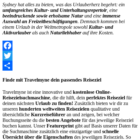
Sydney hat alles zu bieten, was das Urlauberherz begehrt: ein
umfangreiches Kultur- und Unterhaltungsrepertoir
, eine
beeindruckende sowie erholsame Natur
und eine
immense
Auswahl an Freizeitbeschäftigungen
. Demnach kommen bei
einem Urlaub in der Weltmetropole sowohl
Kultur- und
Aktivurlauber
als auch
Naturliebhaber
auf ihre Kosten.
Facebook
Twitter
Share
Finde mit Travelmyne dein passendes Reiseziel
Travelmyne ist eine innovative und
kostenlose Online-
Reisezielsuchmaschine
, die dir hilft, dein
perfektes Reiseziel
für
deinen nächsten
Urlaub zu finden!
Zusätzlich bieten wir dir zu
unseren
hunderten weltweiten Reisezielen
qualitative und
übersichtliche
Kurzreiseführer
an und zeigen, bei welcher
Buchungsseite du die
besten Angebote
für das jeweilige Reiseziel
buchen kannst. Unser
Featureprint
gibt auf Basis unserer Daten für
die Suchmaschine zusätzlich eine einzigartige und
schnelle
Übersicht über die Eigenschaften
des jeweiligen Reiseziels. So