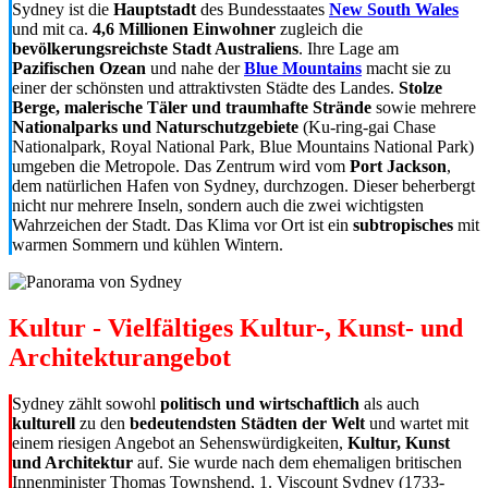
Sydney ist die
Hauptstadt
des Bundesstaates
New South Wales
und mit ca.
4,6 Millionen Einwohner
zugleich die
bevölkerungsreichste Stadt Australiens
. Ihre Lage am
Pazifischen Ozean
und nahe der
Blue Mountains
macht sie zu
einer der schönsten und attraktivsten Städte des Landes.
Stolze
Berge, malerische Täler und traumhafte Strände
sowie mehrere
Nationalparks und Naturschutzgebiete
(Ku-ring-gai Chase
Nationalpark, Royal National Park, Blue Mountains National Park)
umgeben die Metropole. Das Zentrum wird vom
Port Jackson
,
dem natürlichen Hafen von Sydney, durchzogen. Dieser beherbergt
nicht nur mehrere Inseln, sondern auch die zwei wichtigsten
Wahrzeichen der Stadt. Das Klima vor Ort ist ein
subtropisches
mit
warmen Sommern und kühlen Wintern.
Kultur - Vielfältiges Kultur-, Kunst- und
Architekturangebot
Sydney zählt sowohl
politisch und wirtschaftlich
als auch
kulturell
zu den
bedeutendsten Städten der Welt
und wartet mit
einem riesigen Angebot an Sehenswürdigkeiten,
Kultur, Kunst
und Architektur
auf. Sie wurde nach dem ehemaligen britischen
Innenminister Thomas Townshend, 1. Viscount Sydney (1733-