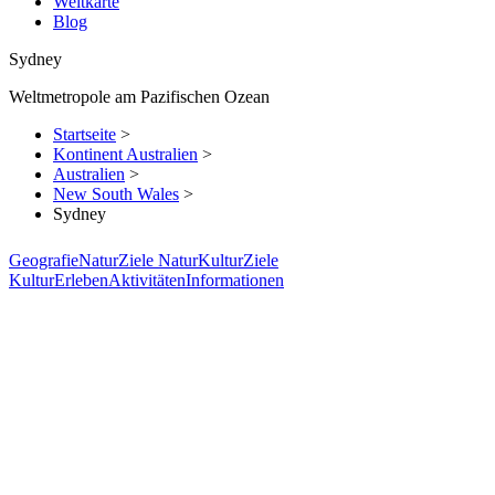
Weltkarte
Blog
Sydney
Weltmetropole am Pazifischen Ozean
Startseite
>
Kontinent Australien
>
Australien
>
New South Wales
>
Sydney
Geografie
Natur
Ziele Natur
Kultur
Ziele
Kultur
Erleben
Aktivitäten
Informationen