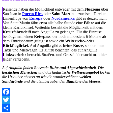
Reisende haben die Möglichkeit entweder mit dem
Flugzeug
über
San Juan in
Puerto Rico
oder
Saint Martin
anzureisen. Direkte
Linienflüge von
Europa
oder
Nordamerika
gibt es derzeit nicht.
Von Saint Martin fährt etwa alle halbe Stunde eine
Fähre
auf die
kleine Karibikinsel. Weiterhin besteht die Möglichkeit, mit dem
Kreuzfahrtschiff
nach Anguilla zu gelangen. Für die Einreise
benötigt man einen
Reisepass
, der noch mindestens 6 Monate ab
dem Einreisedatum gültig ist sowie ein
Weiterreise- oder
Rückflugticket
. Auf Anguilla gibt es
keine Busse
, sondern nur
Taxis und Mietwagen. Es gilt zu beachten, das auf Anguilla
Linksverkehr
herrscht. Straßen- und Ortsschilder sucht man hier
leider vergebens.
Auf Anguilla finden Reisende
Ruhe und Abgeschiedenheit
. Die
herzlichen Menschen
und das fantastische
Wellnessangebot
locken
die Urlauber ebenso an wie die wunderschönen
weißen
Sandstrände
und die atemberaubenden
Blautöne des Meeres
.
Facebook
Twitter