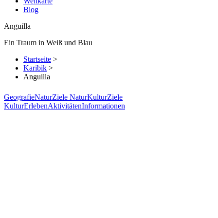
Weltkarte
Blog
Anguilla
Ein Traum in Weiß und Blau
Startseite
>
Karibik
>
Anguilla
Geografie
Natur
Ziele Natur
Kultur
Ziele
Kultur
Erleben
Aktivitäten
Informationen