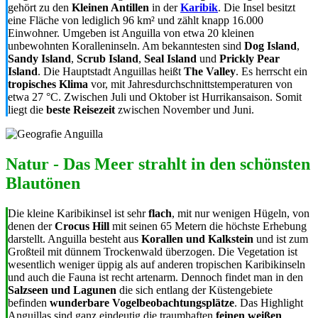
gehört zu den
Kleinen Antillen
in der
Karibik
. Die Insel besitzt
eine Fläche von lediglich 96 km² und zählt knapp 16.000
Einwohner. Umgeben ist Anguilla von etwa 20 kleinen
unbewohnten Koralleninseln. Am bekanntesten sind
Dog Island
,
Sandy Island
,
Scrub Island
,
Seal Island
und
Prickly Pear
Island
. Die Hauptstadt Anguillas heißt
The Valley
. Es herrscht ein
tropisches Klima
vor, mit Jahresdurchschnittstemperaturen von
etwa 27 °C. Zwischen Juli und Oktober ist Hurrikansaison. Somit
liegt die
beste Reisezeit
zwischen November und Juni.
Natur - Das Meer strahlt in den schönsten
Blautönen
Die kleine Karibikinsel ist sehr
flach
, mit nur wenigen Hügeln, von
denen der
Crocus Hill
mit seinen 65 Metern die höchste Erhebung
darstellt. Anguilla besteht aus
Korallen und Kalkstein
und ist zum
Großteil mit dünnem Trockenwald überzogen. Die Vegetation ist
wesentlich weniger üppig als auf anderen tropischen Karibikinseln
und auch die Fauna ist recht artenarm. Dennoch findet man in den
Salzseen und Lagunen
die sich entlang der Küstengebiete
befinden
wunderbare Vogelbeobachtungsplätze
. Das Highlight
Anguillas sind ganz eindeutig die traumhaften
feinen weißen