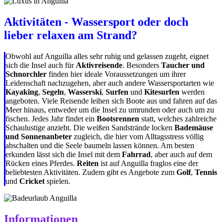
Aktivitäten - Wassersport oder doch
lieber relaxen am Strand?
Obwohl auf Anguilla alles sehr ruhig und gelassen zugeht, eignet
sich die Insel auch für
Aktivreisende
. Besonders
Taucher und
Schnorchler
finden hier ideale Voraussetzungen um ihrer
Leidenschaft nachzugehen, aber auch andere Wassersportarten wie
Kayaking
,
Segeln
,
Wasserski
,
Surfen
und
Kitesurfen
werden
angeboten. Viele Reisende leihen sich Boote aus und fahren auf das
Meer hinaus, entweder um die Insel zu umrunden oder auch um zu
fischen. Jedes Jahr findet ein
Bootsrennen
statt, welches zahlreiche
Schaulustige anzieht. Die weißen Sandstrände locken
Bademäuse
und Sonnenanbeter
zugleich, die hier vom Alltagsstress völlig
abschalten und die Seele baumeln lassen können. Am besten
erkunden lässt sich die Insel mit dem
Fahrrad
, aber auch auf dem
Rücken eines Pferdes.
Reiten
ist auf Anguilla fraglos eine der
beliebtesten Aktivitäten. Zudem gibt es Angebote zum
Golf
,
Tennis
und
Cricket
spielen.
Informationen