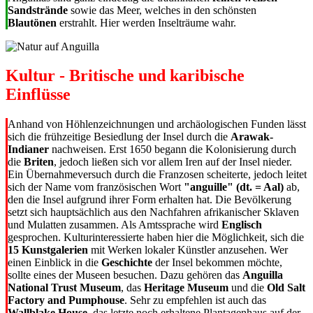
Sandstrände
sowie das Meer, welches in den schönsten
Blautönen
erstrahlt. Hier werden Inselträume wahr.
Kultur - Britische und karibische
Einflüsse
Anhand von Höhlenzeichnungen und archäologischen Funden lässt
sich die frühzeitige Besiedlung der Insel durch die
Arawak-
Indianer
nachweisen. Erst 1650 begann die Kolonisierung durch
die
Briten
, jedoch ließen sich vor allem Iren auf der Insel nieder.
Ein Übernahmeversuch durch die Franzosen scheiterte, jedoch leitet
sich der Name vom französischen Wort
"anguille" (dt. = Aal)
ab,
den die Insel aufgrund ihrer Form erhalten hat. Die Bevölkerung
setzt sich hauptsächlich aus den Nachfahren afrikanischer Sklaven
und Mulatten zusammen. Als Amtssprache wird
Englisch
gesprochen. Kulturinteressierte haben hier die Möglichkeit, sich die
15 Kunstgalerien
mit Werken lokaler Künstler anzusehen. Wer
einen Einblick in die
Geschichte
der Insel bekommen möchte,
sollte eines der Museen besuchen. Dazu gehören das
Anguilla
National Trust Museum
, das
Heritage Museum
und die
Old Salt
Factory and Pumphouse
. Sehr zu empfehlen ist auch das
Wallblake House
, das letzte noch erhaltene Plantagenhaus auf der