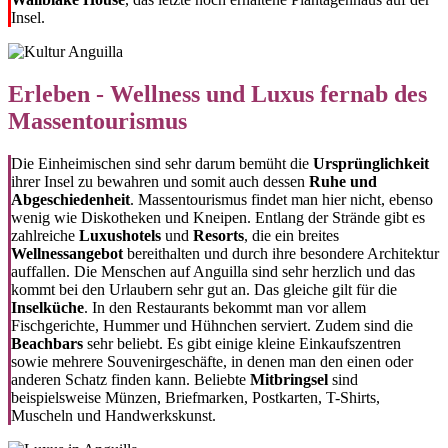
Insel.
Erleben - Wellness und Luxus fernab des
Massentourismus
Die Einheimischen sind sehr darum bemüht die
Ursprünglichkeit
ihrer Insel zu bewahren und somit auch dessen
Ruhe und
Abgeschiedenheit
. Massentourismus findet man hier nicht, ebenso
wenig wie Diskotheken und Kneipen. Entlang der Strände gibt es
zahlreiche
Luxushotels
und
Resorts
, die ein breites
Wellnessangebot
bereithalten und durch ihre besondere Architektur
auffallen. Die Menschen auf Anguilla sind sehr herzlich und das
kommt bei den Urlaubern sehr gut an. Das gleiche gilt für die
Inselküche
. In den Restaurants bekommt man vor allem
Fischgerichte, Hummer und Hühnchen serviert. Zudem sind die
Beachbars
sehr beliebt. Es gibt einige kleine Einkaufszentren
sowie mehrere Souvenirgeschäfte, in denen man den einen oder
anderen Schatz finden kann. Beliebte
Mitbringsel
sind
beispielsweise Münzen, Briefmarken, Postkarten, T-Shirts,
Muscheln und Handwerkskunst.