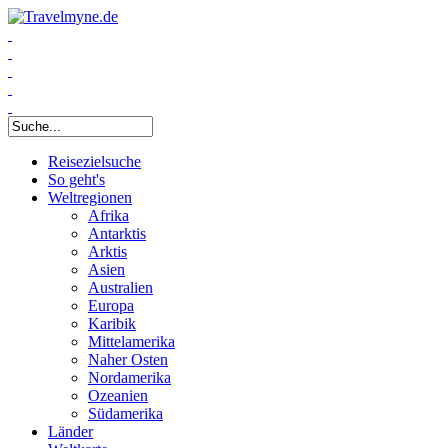
Suchformular
Reisezielsuche
So geht's
Weltregionen
Afrika
Antarktis
Arktis
Asien
Australien
Europa
Karibik
Mittelamerika
Naher Osten
Nordamerika
Ozeanien
Südamerika
Länder