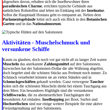
abgesehen davon, erhalten sich die Inselbewohner ihren
paradiesischen
Charme
, errichten typische Gebäude aus
natürlichen Rohstoffen und leben im Einklang mit der
Inselnatur
.
Selbst die Hauptstadt Honiara geht es entspannt an. Neben dem
Parlamentsgebäude
lohnt sich auch ein Blick in den
Botanischen
Garten
und in das
Nationalmuseum
.
Aktivitäten - Muschelschmuck und
versunkene Schiffe
Kaum zu glauben, doch noch vor gar nicht all zu langer Zeit waren
Muscheln
das anerkannte
Zahlungsmittel
auf den Salomonen.
Inzwischen hat der Salomonen-Dollar die alte Währung abgelöst,
doch begehrt sind die schönen Stücke aus Perlmutt noch immer. Zu
Schmuck verarbeitet können sie an vielen Ständen und in
Schmuckgeschäften
gekauft werden. Ganz verwegene
Taucher
holen sich die schönsten Muscheln direkt bei einem Tauchgang aus
dem Meer. Ein besonderes Highlight sind die versunkenen
Schiffswracks
, die zu abenteuerlichen Tauchgängen der
besonderen Art einladen.
Inselhopping
per Boot, Surfen und
Hochseefischen
sind nur einige weitere Beispiele für eine aktive
Freizeitgestaltung auf den Salomonen.