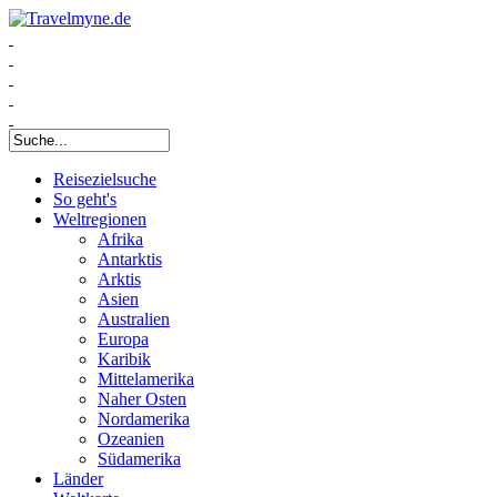
Suchformular
Reisezielsuche
So geht's
Weltregionen
Afrika
Antarktis
Arktis
Asien
Australien
Europa
Karibik
Mittelamerika
Naher Osten
Nordamerika
Ozeanien
Südamerika
Länder