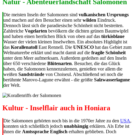
Natur - Abenteuerlandschaft Salomonen
Die meisten Inseln der Salomonen sind
vulkanischen Ursprungs
und machen auf den Besucher einen sehr
wilden
Eindruck.
Dennoch lässt sich die paradiesische Schönheit nicht bestreiten.
Zahlreiche
Vogelarten
bevölkern die dichten grünen Baumwipfel
und haben einen herrlichen Blick von oben auf das
türkisblaue
Wasser der vielen kleinen Inselwelten. Ein absolutes Highlight ist
das
Korallenatoll
East Rennell. Die
UNESCO
hat das Gebiet zum
Weltnaturerbe erklärt und macht damit auf die
fragile Schönheit
unter dem Meer aufmerksam. Außerdem gedeihen auf den Inseln
über 650 verschiedene
Blütenarten
. Besucher, die das Glück
haben, die Salomonen kennenzulernen, genießen vor allem die
weißen
Sandstrände
von Choiseul. Abschließend sei noch die
berühmte Marovo-Lagune erwähnt - die größte
Salzwasserlagune
der Welt.
Kultur - Inselflair auch in Honiara
Die Salomonen gehörten noch bis in die 1970er Jahre zu den
USA
,
konnten sich schließlich jedoch
unabhängig
erklären. Als Erbe ist
ihnen die
Amtssprache
Englisch
erhalten geblieben. Doch