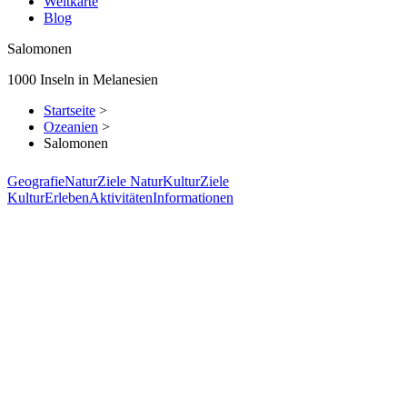
Weltkarte
Blog
Salomonen
1000 Inseln in Melanesien
Startseite
>
Ozeanien
>
Salomonen
Geografie
Natur
Ziele Natur
Kultur
Ziele
Kultur
Erleben
Aktivitäten
Informationen