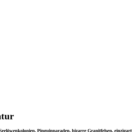
atur
Seelöwenkolonien, Pinguinparaden, bizarre Granitfelsen, einzigarti