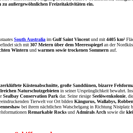
zu außergewöhnlichen Freizeitaktivitäten ein.
staates
South Australia
im
Gulf Saint Vincent
und mit
4405 km²
Flä
efindet sich mit
307 Metern über dem Meeresspiegel
an der Nordküst
chten Wintern
und
warmen sowie trockenen Sommern
auf.
zerklüftete Küstenabschnitte, große Sanddünen, bizarre Felsformat
lreichen Naturschutzgebieten
in seiner Ursprünglichkeit bewahrt. Insg
er
Sealbay Conservation Park
dar. Seine riesige
Seelöwenkolonie
, di
eeindruckenden Tierwelt vor Ort bilden
Kängurus, Wallabys, Robben,
enneshaw
bei ihrem nächtlichen Watschelgang in Richtung Nistplatz b
elsformationen
Remarkable Rocks
und
Admirals Arch
sowie die
kle