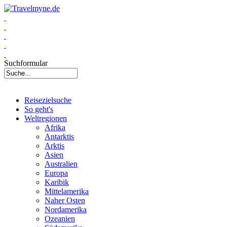
Suchformular
Reisezielsuche
So geht's
Weltregionen
Afrika
Antarktis
Arktis
Asien
Australien
Europa
Karibik
Mittelamerika
Naher Osten
Nordamerika
Ozeanien