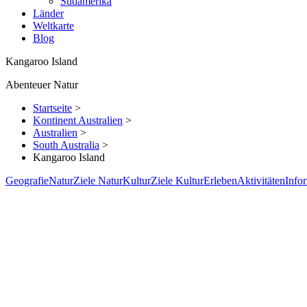
Südamerika
Länder
Weltkarte
Blog
Kangaroo Island
Abenteuer Natur
Startseite
>
Kontinent Australien
>
Australien
>
South Australia
>
Kangaroo Island
Geografie
Natur
Ziele Natur
Kultur
Ziele Kultur
Erleben
Aktivitäten
Info