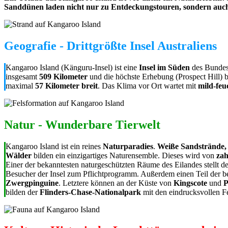
Sanddünen laden nicht nur zu Entdeckungstouren, sondern auch 
Geografie - Drittgrößte Insel Australiens
Kangaroo Island (Känguru-Insel) ist eine
Insel im Süden
des Bundes
insgesamt
509 Kilometer
und die höchste Erhebung (Prospect Hill) b
maximal
57 Kilometer breit
. Das Klima vor Ort wartet mit
mild-feu
Natur - Wunderbare Tierwelt
Kangaroo Island ist ein reines
Naturparadies
.
Weiße Sandstrände, 
Wälder
bilden ein einzigartiges Naturensemble. Dieses wird von
zah
Einer der bekanntesten naturgeschützten Räume des Eilandes stellt d
Besucher der Insel zum Pflichtprogramm. Außerdem einen Teil der b
Zwergpinguine
. Letztere können an der Küste von
Kingscote
und
P
bilden der
Flinders-Chase-Nationalpark
mit den eindrucksvollen F