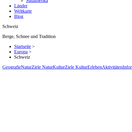
Südamerika
Länder
Weltkarte
Blog
Schweiz
Berge, Schnee und Tradition
Startseite
>
Europa
>
Schweiz
Geografie
Natur
Ziele Natur
Kultur
Ziele Kultur
Erleben
Aktivitäten
Info