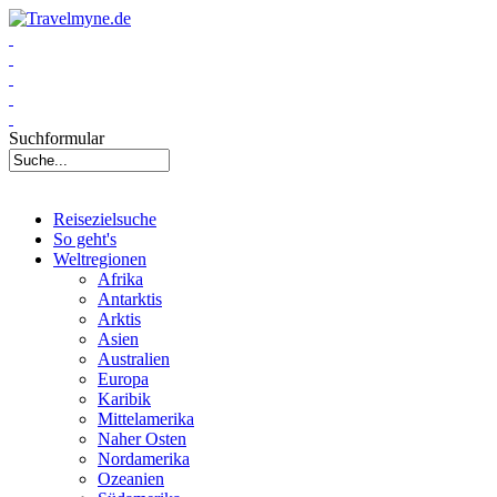
Suchformular
Reisezielsuche
So geht's
Weltregionen
Afrika
Antarktis
Arktis
Asien
Australien
Europa
Karibik
Mittelamerika
Naher Osten
Nordamerika
Ozeanien