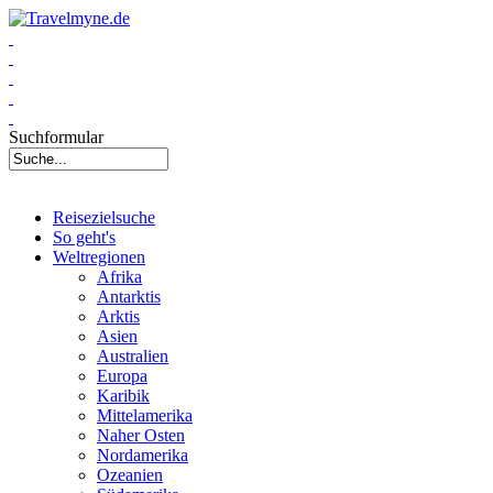
Suchformular
Reisezielsuche
So geht's
Weltregionen
Afrika
Antarktis
Arktis
Asien
Australien
Europa
Karibik
Mittelamerika
Naher Osten
Nordamerika
Ozeanien