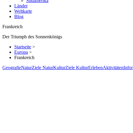
Südamerika
Länder
Weltkarte
Blog
Frankreich
Der Triumph des Sonnenkönigs
Startseite
>
Europa
>
Frankreich
Geografie
Natur
Ziele Natur
Kultur
Ziele Kultur
Erleben
Aktivitäten
Info