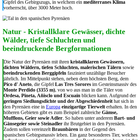
Gipfel des Gebirgszugs, in welchem ein
mediterranes Klima
vorherrscht, über 3000 Meter hoch.
Natur - Kristallklare Gewässer, dichte
Wälder, tiefe Schluchten und
beeindruckende Bergformationen
Die Natur der Pyrenäen mit ihren
kristallklaren Gewässern,
dichten Wäldern, tiefen Schluchten, malerischen Tälern
sowie
beeindruckenden Berggipfeln
fasziniert unzählige Besucher
jährlich. Im Mittelpunkt stehen, neben dem höchsten Berg, dem
Pico d' Aneto
, die Gipfel
Las Tres Sorores
im Gesteinsmassiv des
Monte Perdido (3355 m)
, von wo aus man in die Täler von
Ordesa, Pineta, Añisclo und Escuaín
blicken kann. Aufgrund der
geringen Siedlungsdichte und der Abgeschiedenheit
hat sich in
den Pyrenäen eine in
Europa
einzigartige Tierwelt
erhalten. In den
höheren Gebieten gibt es zum Beispiel zahlreiche
Gämse,
Mufflons, Geier sowie Adler
. So haben unter anderem
Bart- und
Gänsegeier sowie Steinadler
ihr Brutgebiet in den Pyrenäen.
Zudem sollen vereinzelt
Braunbären
in der Gegend des
spanischen Gebirgsmassiv leben. Ein ganz besonderes Tier, welches