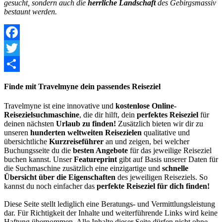
gesucht, sondern auch die
herrliche Landschaft
des Gebirgsmassiv
bestaunt werden.
Facebook
Twitter
Share
Finde mit Travelmyne dein passendes Reiseziel
Travelmyne ist eine innovative und
kostenlose Online-
Reisezielsuchmaschine
, die dir hilft, dein
perfektes Reiseziel
für
deinen nächsten
Urlaub zu finden!
Zusätzlich bieten wir dir zu
unseren
hunderten weltweiten Reisezielen
qualitative und
übersichtliche
Kurzreiseführer
an und zeigen, bei welcher
Buchungsseite du die
besten Angebote
für das jeweilige Reiseziel
buchen kannst. Unser
Featureprint
gibt auf Basis unserer Daten für
die Suchmaschine zusätzlich eine einzigartige und
schnelle
Übersicht über die Eigenschaften
des jeweiligen Reiseziels. So
kannst du noch einfacher das
perfekte Reiseziel für dich finden!
Diese Seite stellt lediglich eine Beratungs- und Vermittlungsleistung
dar. Für Richtigkeit der Inhalte und weiterführende Links wird keine
Haftung übernommen. Alle Inhalte dieser Seite dürfen nicht ohne