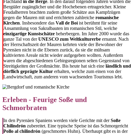
Flachland
in die Berge
. In den darauf folgenden Jahren wurden die
Bergtäler zugänglicher und die Hochebenen ertragreicher. Kleine
Feudalherren brachten zudem große Schätze aus Kampfzügen
gegen die Mauren mit und errichteten zahlreiche
romanische
Kirchen
. Insbesondere das
Vall de Boí
ist berühmt für seine
Ansammlung von Sakralbauten im romanischen Stil, welche
einzigartige Kunstschätze
beherbergen. Im Jahre 2000 wurde das
ganze Tal von der
UNESCO zum Weltkulturerbe
ernannt. Nach
der Herrschaftszeit der Mauren kehrten viele der Bewohner der
Pyrenäen nicht in die Ebenen zurück, da sie die mühsam
kultivierten Areale nicht wieder aufgegeben wollten. Außerdem
waren die abgeschiedenen Gebirgsregionen selten Gegenstand von
Streitigkeiten der Großmächte. Bis heute hat sich eine
ländlich und
dörflich geprägte Kultur
erhalten, welche zum einen von der
Landwirtschaft, zum anderen vom wachsenden Tourismus lebt.
Erleben - Feurige Soße und
Schmorbraten
In den Pyrenäen Spaniens werden viele Gerichte mit der
Soße
Chilindrón
zubereitet. Eine typische Speise ist das Schmorgericht
Pollo al chilindrón
(geschmortes Huhn). Überhaupt gibt es in der