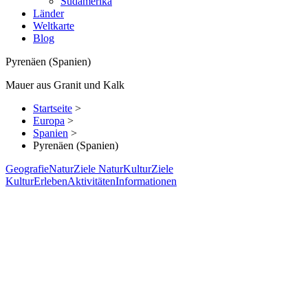
Südamerika
Länder
Weltkarte
Blog
Pyrenäen (Spanien)
Mauer aus Granit und Kalk
Startseite
>
Europa
>
Spanien
>
Pyrenäen (Spanien)
Geografie
Natur
Ziele Natur
Kultur
Ziele
Kultur
Erleben
Aktivitäten
Informationen