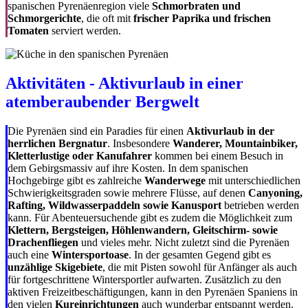
spanischen Pyrenäenregion viele
Schmorbraten und
Schmorgerichte
, die oft mit
frischer Paprika und frischen
Tomaten
serviert werden.
Aktivitäten - Aktivurlaub in einer
atemberaubender Bergwelt
Die Pyrenäen sind ein Paradies für einen
Aktivurlaub in der
herrlichen Bergnatur
. Insbesondere
Wanderer, Mountainbiker,
Kletterlustige oder Kanufahrer
kommen bei einem Besuch in
dem Gebirgsmassiv auf ihre Kosten. In dem spanischen
Hochgebirge gibt es zahlreiche
Wanderwege
mit unterschiedlichen
Schwierigkeitsgraden sowie mehrere Flüsse, auf denen
Canyoning,
Rafting, Wildwasserpaddeln sowie Kanusport
betrieben werden
kann. Für Abenteuersuchende gibt es zudem die Möglichkeit zum
Klettern, Bergsteigen, Höhlenwandern, Gleitschirm- sowie
Drachenfliegen
und vieles mehr. Nicht zuletzt sind die Pyrenäen
auch eine
Wintersportoase
. In der gesamten Gegend gibt es
unzählige Skigebiete
, die mit Pisten sowohl für Anfänger als auch
für fortgeschrittene Wintersportler aufwarten. Zusätzlich zu den
aktiven Freizeitbeschäftigungen, kann in den Pyrenäen Spaniens in
den vielen
Kureinrichtungen
auch wunderbar entspannt werden.