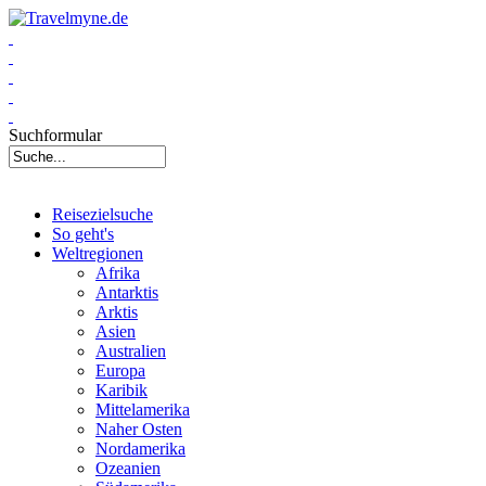
Suchformular
Reisezielsuche
So geht's
Weltregionen
Afrika
Antarktis
Arktis
Asien
Australien
Europa
Karibik
Mittelamerika
Naher Osten
Nordamerika
Ozeanien