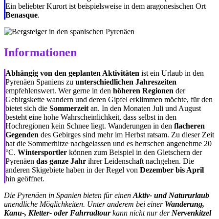
Ein beliebter Kurort ist beispielsweise in dem aragonesischen Ort
Benasque
.
Informationen
Abhängig von den geplanten Aktivitäten
ist ein Urlaub in den
Pyrenäen Spaniens zu
unterschiedlichen Jahreszeiten
empfehlenswert. Wer gerne in den
höheren Regionen
der
Gebirgskette wandern und deren Gipfel erklimmen möchte, für den
bietet sich die
Sommerzeit
an. In den Monaten Juli und August
besteht eine hohe Wahrscheinlichkeit, dass selbst in den
Hochregionen kein Schnee liegt. Wanderungen in den
flacheren
Gegenden
des Gebirges sind mehr im Herbst ratsam. Zu dieser Zeit
hat die Sommerhitze nachgelassen und es herrschen angenehme 20
°C.
Wintersportler
können zum Beispiel in den Gletschern der
Pyrenäen
das ganze Jahr
ihrer Leidenschaft nachgehen. Die
anderen Skigebiete haben in der Regel von
Dezember bis April
hin geöffnet.
Die Pyrenäen in Spanien bieten für einen
Aktiv- und Natururlaub
unendliche Möglichkeiten. Unter anderem bei einer
Wanderung,
Kanu-, Kletter- oder Fahrradtour
kann nicht nur der
Nervenkitzel