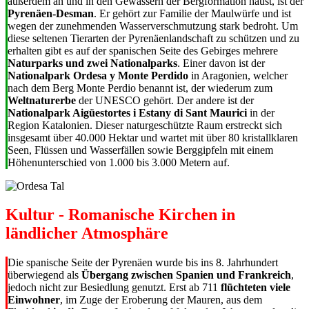
außerdem an und in den Gewässern der Bergformation haust, ist der
Pyrenäen-Desman
. Er gehört zur Familie der Maulwürfe und ist
wegen der zunehmenden Wasserverschmutzung stark bedroht. Um
diese seltenen Tierarten der Pyrenäenlandschaft zu schützen und zu
erhalten gibt es auf der spanischen Seite des Gebirges mehrere
Naturparks und zwei Nationalparks
. Einer davon ist der
Nationalpark Ordesa y Monte Perdido
in Aragonien, welcher
nach dem Berg Monte Perdio benannt ist, der wiederum zum
Weltnaturerbe
der UNESCO gehört. Der andere ist der
Nationalpark Aigüestortes i Estany di Sant Maurici
in der
Region Katalonien. Dieser naturgeschützte Raum erstreckt sich
insgesamt über 40.000 Hektar und wartet mit über 80 kristallklaren
Seen, Flüssen und Wasserfällen sowie Berggipfeln mit einem
Höhenunterschied von 1.000 bis 3.000 Metern auf.
Kultur - Romanische Kirchen in
ländlicher Atmosphäre
Die spanische Seite der Pyrenäen wurde bis ins 8. Jahrhundert
überwiegend als
Übergang zwischen Spanien und Frankreich
,
jedoch nicht zur Besiedlung genutzt. Erst ab 711
flüchteten viele
Einwohner
, im Zuge der Eroberung der Mauren, aus dem