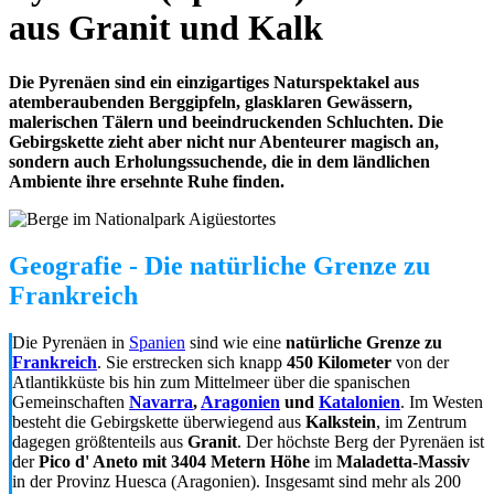
aus Granit und Kalk
Die Pyrenäen sind ein einzigartiges Naturspektakel aus
atemberaubenden Berggipfeln, glasklaren Gewässern,
malerischen Tälern und beeindruckenden Schluchten. Die
Gebirgskette zieht aber nicht nur Abenteurer magisch an,
sondern auch Erholungssuchende, die in dem ländlichen
Ambiente ihre ersehnte Ruhe finden.
Geografie - Die natürliche Grenze zu
Frankreich
Die Pyrenäen in
Spanien
sind wie eine
natürliche Grenze zu
Frankreich
. Sie erstrecken sich knapp
450 Kilometer
von der
Atlantikküste bis hin zum Mittelmeer über die spanischen
Gemeinschaften
Navarra
,
Aragonien
und
Katalonien
. Im Westen
besteht die Gebirgskette überwiegend aus
Kalkstein
, im Zentrum
dagegen größtenteils aus
Granit
. Der höchste Berg der Pyrenäen ist
der
Pico d' Aneto mit 3404 Metern Höhe
im
Maladetta-Massiv
in der Provinz Huesca (Aragonien). Insgesamt sind mehr als 200