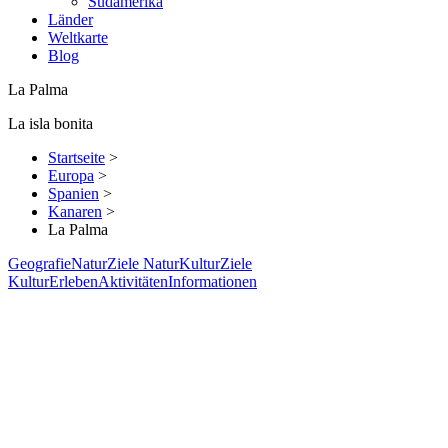
Südamerika
Länder
Weltkarte
Blog
La Palma
La isla bonita
Startseite
>
Europa
>
Spanien
>
Kanaren
>
La Palma
Geografie
Natur
Ziele Natur
Kultur
Ziele
Kultur
Erleben
Aktivitäten
Informationen