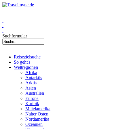
Suchformular
Reisezielsuche
So geht's
Weltregionen
Afrika
Antarktis
Arktis
Asien
Australien
Europa
Karibik
Mittelamerika
Naher Osten
Nordamerika
Ozeanien