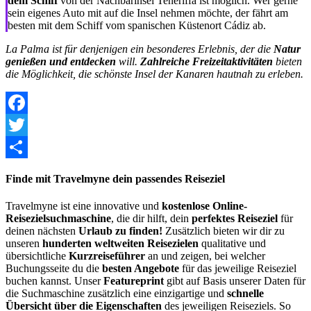
dem Schiff
von der Nachbarinsel Teneriffa ist möglich. Wer gerne
sein eigenes Auto mit auf die Insel nehmen möchte, der fährt am
besten mit dem Schiff vom spanischen Küstenort Cádiz ab.
La Palma ist für denjenigen ein besonderes Erlebnis, der die
Natur
genießen und entdecken
will.
Zahlreiche Freizeitaktivitäten
bieten
die Möglichkeit, die schönste Insel der Kanaren hautnah zu erleben.
Facebook
Twitter
Share
Finde mit Travelmyne dein passendes Reiseziel
Travelmyne ist eine innovative und
kostenlose Online-
Reisezielsuchmaschine
, die dir hilft, dein
perfektes Reiseziel
für
deinen nächsten
Urlaub zu finden!
Zusätzlich bieten wir dir zu
unseren
hunderten weltweiten Reisezielen
qualitative und
übersichtliche
Kurzreiseführer
an und zeigen, bei welcher
Buchungsseite du die
besten Angebote
für das jeweilige Reiseziel
buchen kannst. Unser
Featureprint
gibt auf Basis unserer Daten für
die Suchmaschine zusätzlich eine einzigartige und
schnelle
Übersicht über die Eigenschaften
des jeweiligen Reiseziels. So