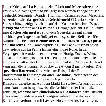
In der Küche auf La Palma spielen
Fisch und Meerestiere
eine
große Rolle. Sehr gern und viel gegessen werden Papageienfisch,
Seehecht, Seezunge, Dorade, Thunfisch, Calamares oder Muscheln.
Außerdem wird das
geröstete Getreidemehl
El Gofio zu vielen
Speisen hinzugefügt. Auch die auf den Kanaren beliebten
Papas
arrugadas
werden auf La Palma als Beilage gereicht. Da La Palma
eine
Zuckerrohrinsel
ist, sind viele Speisekarten mit einem
reichhaltigen Angebot an Süßspeisen ausgestattet. Beliebte süße
Kalorienbomben sind
Bienmesabe, Rapaduras de Gofio, Queso
de Almendras
und Karamellpudding. Die Landwirtschaft spielt
bzw. spielte auf La Palma immer eine große Rolle. In der
Vergangenheit wurde unter anderem mit Honig, Zucker, Wein,
Tabak und Seide gehandelt. Die heutige Haupteinnahmequelle der
Landwirtschaft ist der
Bananenanbau
. Auf den Märkten der Insel
kann man die regionalen Produkte direkt vom Bauern kaufen. Die
speziellen Bauernmärkte
, wie zum Beispiel der Floh- und
Bauernmarkt
in Puntagorda oder Los llanos
, bieten neben den
landwirtschaftlichen Produkten auch palmerische
Kunsthandwerke
an. Auf dem Markt im Stadtteil Argual von Los
llanos kann man beispielsweise die Architektur der Kolonialzeit
genießen, während man
einheimischen Glasbläsern
dabei zusieht,
wie sie mundgeblasene und handgearbeitete Einzelstücke aus
Kristallglas verbunden mit Lavagestein von der Insel anfertigen.