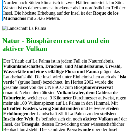
Norden nach Süden klimatisch in zwei Hälften unterteilt. Im Süd-
Westen ist es daher zumeist trockener als im nordöstlichen Teil der
Insel. Die höchste Erhebung auf der Insel ist der
Roque de los
Muchachos
mit 2.426 Metern.
Natur - Biosphärenreservat und ein
aktiver Vulkan
Der Urlaub auf La Palma ist in jedem Fall ein Naturerlebnis.
Vulkanlandschaften, Drachen- und Mandelbäume, Urwald,
Wasserfälle und eine vielfältige Flora und Fauna
prägen das
Landschaftsbild. Die Insel wird unter Einheimischen auch als
"isla
verde"
(grüne Insel) bezeichnet. Im Herbst 2002 wurde die
gesamte Insel von der UNESCO zum
Biosphärenreservat
ernannt. Neben dem ältesten
Vulkankrater, dem Caldera de
Taburiente
, welcher ca. 9 Kilometer Durchmesser aufweist, ragen
mehr als 100 Vulkanspitzen auf La Palma in den Himmel. Mit
schroffen Küsten, wenig Sandstränden
und teilweise
steilen
Erhöhungen
der Landschaft zählt La Palma zu den
steilsten
Inseln der Welt
. Es befindet sich ein noch
aktiver Vulkan
auf der
Insel, der
Teneguia
, dessen Entwicklung unter wissenschaftlicher
Beobachtung steht. Die ständigen
Passatwinde
über der Insel