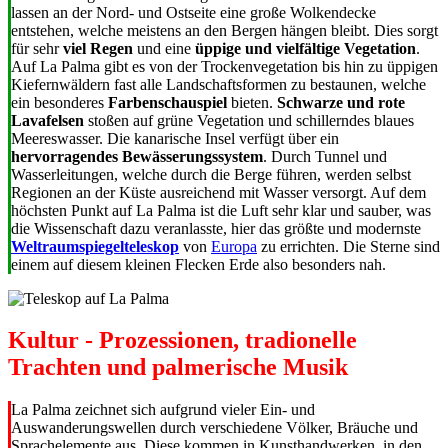
lassen an der Nord- und Ostseite eine große Wolkendecke
entstehen, welche meistens an den Bergen hängen bleibt. Dies sorgt
für sehr
viel Regen
und eine
üppige und vielfältige Vegetation
.
Auf La Palma gibt es von der Trockenvegetation bis hin zu üppigen
Kiefernwäldern fast alle Landschaftsformen zu bestaunen, welche
ein besonderes
Farbenschauspiel
bieten.
Schwarze und rote
Lavafelsen
stoßen auf grüne Vegetation und schillerndes blaues
Meereswasser. Die kanarische Insel verfügt über ein
hervorragendes Bewässerungssystem
. Durch Tunnel und
Wasserleitungen, welche durch die Berge führen, werden selbst
Regionen an der Küste ausreichend mit Wasser versorgt. Auf dem
höchsten Punkt auf La Palma ist die Luft sehr klar und sauber, was
die Wissenschaft dazu veranlasste, hier das größte und modernste
Weltraumspiegelteleskop
von
Europa
zu errichten. Die Sterne sind
einem auf diesem kleinen Flecken Erde also besonders nah.
Kultur - Prozessionen, tradionelle
Trachten und palmerische Musik
La Palma zeichnet sich aufgrund vieler Ein- und
Auswanderungswellen durch verschiedene Völker, Bräuche und
Sprachelemente aus. Diese kommen in Kunsthandwerken, in den