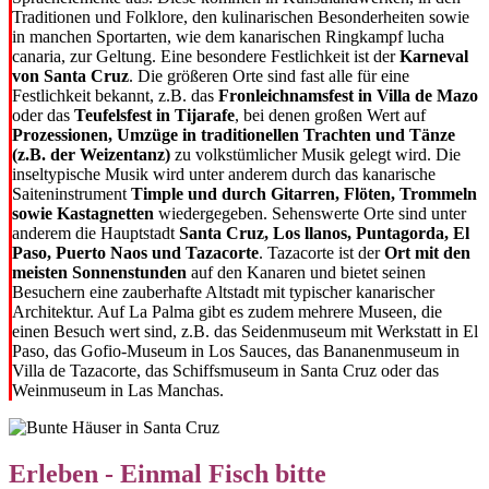
Traditionen und Folklore, den kulinarischen Besonderheiten sowie
in manchen Sportarten, wie dem kanarischen Ringkampf lucha
canaria, zur Geltung. Eine besondere Festlichkeit ist der
Karneval
von Santa Cruz
. Die größeren Orte sind fast alle für eine
Festlichkeit bekannt, z.B. das
Fronleichnamsfest in Villa de Mazo
oder das
Teufelsfest in Tijarafe
, bei denen großen Wert auf
Prozessionen, Umzüge in traditionellen Trachten und Tänze
(z.B. der Weizentanz)
zu volkstümlicher Musik gelegt wird. Die
inseltypische Musik wird unter anderem durch das kanarische
Saiteninstrument
Timple und durch Gitarren, Flöten, Trommeln
sowie
Kastagnetten
wiedergegeben. Sehenswerte Orte sind unter
anderem die Hauptstadt
Santa Cruz, Los llanos, Puntagorda, El
Paso, Puerto Naos und Tazacorte
. Tazacorte ist der
Ort mit den
meisten Sonnenstunden
auf den Kanaren und bietet seinen
Besuchern eine zauberhafte Altstadt mit typischer kanarischer
Architektur. Auf La Palma gibt es zudem mehrere Museen, die
einen Besuch wert sind, z.B. das Seidenmuseum mit Werkstatt in El
Paso, das Gofio-Museum in Los Sauces, das Bananenmuseum in
Villa de Tazacorte, das Schiffsmuseum in Santa Cruz oder das
Weinmuseum in Las Manchas.
Erleben - Einmal Fisch bitte