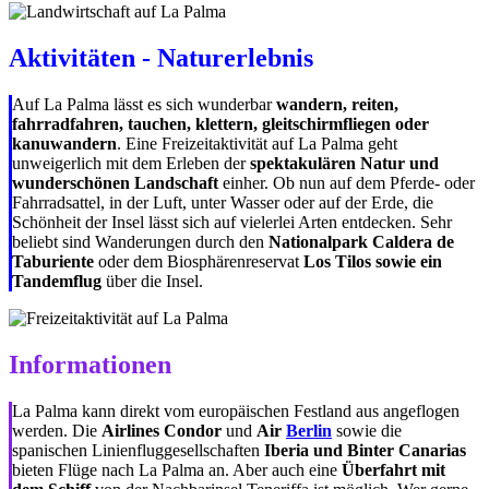
Aktivitäten - Naturerlebnis
Auf La Palma lässt es sich wunderbar
wandern, reiten,
fahrradfahren, tauchen, klettern, gleitschirmfliegen oder
kanuwandern
. Eine Freizeitaktivität auf La Palma geht
unweigerlich mit dem Erleben der
spektakulären Natur und
wunderschönen Landschaft
einher. Ob nun auf dem Pferde- oder
Fahrradsattel, in der Luft, unter Wasser oder auf der Erde, die
Schönheit der Insel lässt sich auf vielerlei Arten entdecken. Sehr
beliebt sind Wanderungen durch den
Nationalpark Caldera de
Taburiente
oder dem Biosphärenreservat
Los Tilos sowie ein
Tandemflug
über die Insel.
Informationen
La Palma kann direkt vom europäischen Festland aus angeflogen
werden. Die
Airlines Condor
und
Air
Berlin
sowie die
spanischen Linienfluggesellschaften
Iberia und Binter Canarias
bieten Flüge nach La Palma an. Aber auch eine
Überfahrt mit