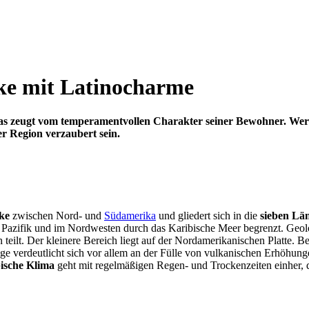
ke mit Latinocharme
ikas zeugt vom temperamentvollen Charakter seiner Bewohner. We
er Region verzaubert sein.
ke
zwischen Nord- und
Südamerika
und gliedert sich in die
sieben Lä
 Pazifik und im Nordwesten durch das Karibische Meer begrenzt. Geologi
n teilt. Der kleinere Bereich liegt auf der Nordamerikanischen Platte.
 verdeutlicht sich vor allem an der Fülle von vulkanischen Erhöhung
pische Klima
geht mit regelmäßigen Regen- und Trockenzeiten einher, d