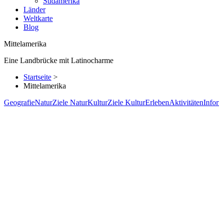
Südamerika
Länder
Weltkarte
Blog
Mittelamerika
Eine Landbrücke mit Latinocharme
Startseite
>
Mittelamerika
Geografie
Natur
Ziele Natur
Kultur
Ziele Kultur
Erleben
Aktivitäten
Info