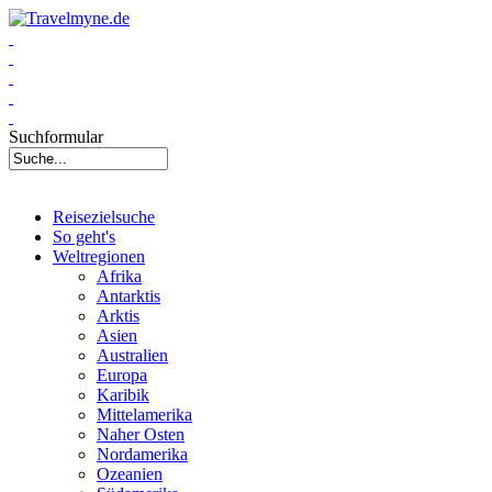
Suchformular
Reisezielsuche
So geht's
Weltregionen
Afrika
Antarktis
Arktis
Asien
Australien
Europa
Karibik
Mittelamerika
Naher Osten
Nordamerika
Ozeanien