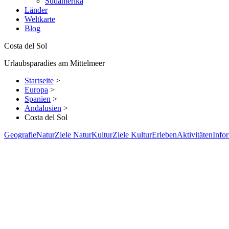
Südamerika
Länder
Weltkarte
Blog
Costa del Sol
Urlaubsparadies am Mittelmeer
Startseite
>
Europa
>
Spanien
>
Andalusien
>
Costa del Sol
Geografie
Natur
Ziele Natur
Kultur
Ziele Kultur
Erleben
Aktivitäten
Info