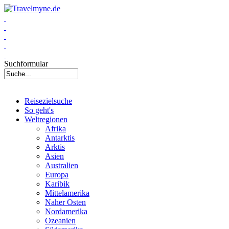
Suchformular
Reisezielsuche
So geht's
Weltregionen
Afrika
Antarktis
Arktis
Asien
Australien
Europa
Karibik
Mittelamerika
Naher Osten
Nordamerika
Ozeanien