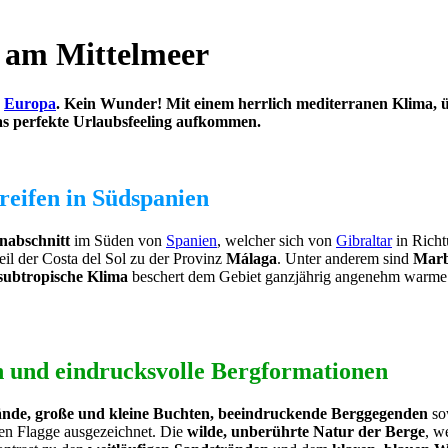
s am Mittelmeer
z
Europa
. Kein Wunder! Mit einem herrlich mediterranen Klima, 
das perfekte Urlaubsfeeling aufkommen.
reifen in Südspanien
nabschnitt
im Süden von
Spanien
, welcher sich von
Gibraltar
in Richt
eil der Costa del Sol zu der Provinz
Málaga
. Unter anderem sind
Marb
subtropische Klima
beschert dem Gebiet ganzjährig angenehm warme 
n und eindrucksvolle Bergformationen
ände, große und kleine Buchten, beeindruckende Berggegenden
so
en Flagge ausgezeichnet. Die
wilde, unberührte Natur der Berge
, w