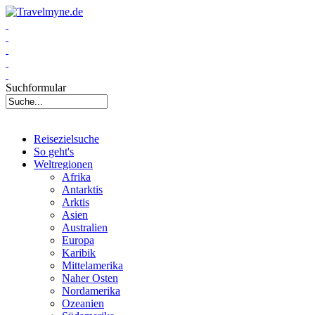
Suchformular
Reisezielsuche
So geht's
Weltregionen
Afrika
Antarktis
Arktis
Asien
Australien
Europa
Karibik
Mittelamerika
Naher Osten
Nordamerika
Ozeanien