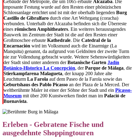
Gebäude der Metropole, die um 1065 erbaute
Alcazaba
. Die
imposante Festung wurde auf den Resten einer phönizischen
Schlossanlage errichtet und ist mit der oberhalb liegenden
Burg
Castillo de Gibralfaro
durch eine Art Wehrgang (coracha)
verbunden. Unterhalb der Alcazaba befinden sich die Überreste
eines
römischen Amphitheaters
. Ein weiteres herausragendes
Bauwerk im Zentrum der Stadt ist die auf den Resten einer
Großmoschee erbaute
Kathedrale
. Die
Catedral de la
Encarnación
wird im Volksmund auch die Einarmige (La
Manquita) genannt, da aufgrund von Geldnöten der zweite Turm
nie zur Vollendung gebracht wurde. Weitere Sehenswürdigkeiten
der Stadt sind unter anderem der
Botanische Garten
Jadín
Botánico-Historico La Concepción
, der
Parque de Málaga
, die
Stierkampfarena Malagueta
, der knapp 200 Jahre alte
Leuchtturm
La Farola
auf dem Paseo de la Farola sowie das
Geburtshaus des Pablo Picasso
an der Plaza de la Merced. Der
weltberühmte Maler ist einer der Söhne der Stadt und ein
Picasso-
Museum
mit über 200 Kunstwerken findet man im
Palació de
Buenavista
.
Erleben - Gebratene Fische und
ausgedehnte Shoppingtouren