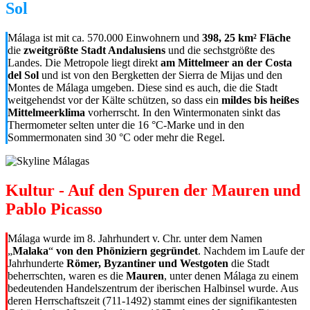
Sol
Málaga ist mit ca. 570.000 Einwohnern und
398, 25 km² Fläche
die
zweitgrößte Stadt Andalusiens
und die sechstgrößte des
Landes. Die Metropole liegt direkt
am Mittelmeer an der Costa
del Sol
und ist von den Bergketten der Sierra de Mijas und den
Montes de Málaga umgeben. Diese sind es auch, die die Stadt
weitgehendst vor der Kälte schützen, so dass ein
mildes bis heißes
Mittelmeerklima
vorherrscht. In den Wintermonaten sinkt das
Thermometer selten unter die 16 °C-Marke und in den
Sommermonaten sind 30 °C oder mehr die Regel.
Kultur - Auf den Spuren der Mauren und
Pablo Picasso
Málaga wurde im 8. Jahrhundert v. Chr. unter dem Namen
„
Malaka
“
von den Phöniziern gegründet
. Nachdem im Laufe der
Jahrhunderte
Römer, Byzantiner und Westgoten
die Stadt
beherrschten, waren es die
Mauren
, unter denen Málaga zu einem
bedeutenden Handelszentrum der iberischen Halbinsel wurde. Aus
deren Herrschaftszeit (711-1492) stammt eines der signifikantesten