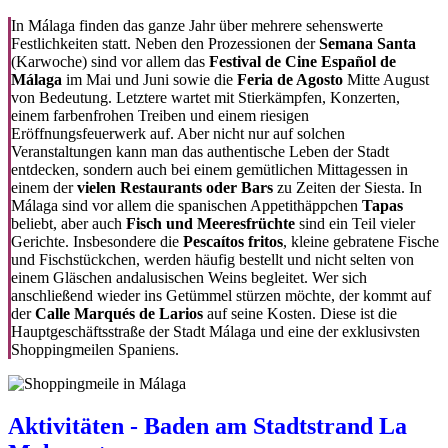
In Málaga finden das ganze Jahr über mehrere sehenswerte
Festlichkeiten statt. Neben den Prozessionen der
Semana Santa
(Karwoche) sind vor allem das
Festival de Cine Español de
Málaga
im Mai und Juni sowie die
Feria de Agosto
Mitte August
von Bedeutung. Letztere wartet mit Stierkämpfen, Konzerten,
einem farbenfrohen Treiben und einem riesigen
Eröffnungsfeuerwerk auf. Aber nicht nur auf solchen
Veranstaltungen kann man das authentische Leben der Stadt
entdecken, sondern auch bei einem gemütlichen Mittagessen in
einem der
vielen Restaurants oder Bars
zu Zeiten der Siesta. In
Málaga sind vor allem die spanischen Appetithäppchen
Tapas
beliebt, aber auch
Fisch und Meeresfrüchte
sind ein Teil vieler
Gerichte. Insbesondere die
Pescaítos fritos
, kleine gebratene Fische
und Fischstückchen, werden häufig bestellt und nicht selten von
einem Gläschen andalusischen Weins begleitet. Wer sich
anschließend wieder ins Getümmel stürzen möchte, der kommt auf
der
Calle Marqués de Larios
auf seine Kosten. Diese ist die
Hauptgeschäftsstraße der Stadt Málaga und eine der exklusivsten
Shoppingmeilen Spaniens.
Aktivitäten - Baden am Stadtstrand La