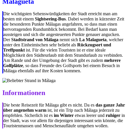
Malagueta
Die wichtigsten Sehenswürdigkeiten der Stadt erreicht man am
besten mit einem
Sightseeing-Bus
. Dabei werden in kürzester Zeit
die besonderen Punkte Málagas angefahren, so dass man einen
hervorragenden Rundumblick bekommt. Bei Bedarf kann man
aussteigen und sich die angesteuerten Punkte genauer angucken.
Der
Stadtstrand von Málaga
nennt sich
La Malagueta
, welcher
unter den Einheimischen sehr beliebt als
Rückzugsort und
Treffpunkt
ist. Für die vielen Touristen ist er eine ideale
Möglichkeit den Städteurlaub mit dem Strandurlaub zu verbinden.
Am Rande und der Umgebung der Stadt gibt es zudem
mehrere
Golfplätze
, so dass Freunde des Golfsports bei einem Besuch in
Málaga ebenfalls auf ihre Kosten kommen.
Informationen
Die beste Reisezeit für Málaga gibt es nicht. Da es
das ganze Jahr
über angenehm warm
ist, ist ein Trip nach Málaga jederzeit zu
empfehlen. Sicherlich ist es
im Winter
etwas leerer und
ruhiger
in
der Stadt, was vor allem für diejenigen interessant sein könnte, die
Touristenmassen und Menschenaufläufe umgehen wollen.