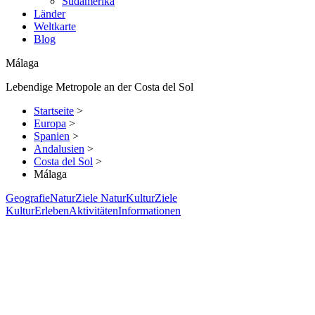
Südamerika
Länder
Weltkarte
Blog
Málaga
Lebendige Metropole an der Costa del Sol
Startseite
>
Europa
>
Spanien
>
Andalusien
>
Costa del Sol
>
Málaga
Geografie
Natur
Ziele Natur
Kultur
Ziele
Kultur
Erleben
Aktivitäten
Informationen