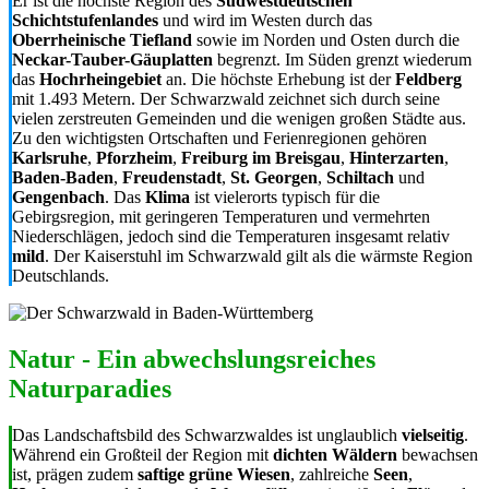
Er ist die höchste Region des
Südwestdeutschen
Schichtstufenlandes
und wird im Westen durch das
Oberrheinische Tiefland
sowie im Norden und Osten durch die
Neckar-Tauber-Gäuplatten
begrenzt. Im Süden grenzt wiederum
das
Hochrheingebiet
an. Die höchste Erhebung ist der
Feldberg
mit 1.493 Metern. Der Schwarzwald zeichnet sich durch seine
vielen zerstreuten Gemeinden und die wenigen großen Städte aus.
Zu den wichtigsten Ortschaften und Ferienregionen gehören
Karlsruhe
,
Pforzheim
,
Freiburg im Breisgau
,
Hinterzarten
,
Baden-Baden
,
Freudenstadt
,
St. Georgen
,
Schiltach
und
Gengenbach
. Das
Klima
ist vielerorts typisch für die
Gebirgsregion, mit geringeren Temperaturen und vermehrten
Niederschlägen, jedoch sind die Temperaturen insgesamt relativ
mild
. Der Kaiserstuhl im Schwarzwald gilt als die wärmste Region
Deutschlands.
Natur - Ein abwechslungsreiches
Naturparadies
Das Landschaftsbild des Schwarzwaldes ist unglaublich
vielseitig
.
Während ein Großteil der Region mit
dichten Wäldern
bewachsen
ist, prägen zudem
saftige grüne Wiesen
, zahlreiche
Seen
,