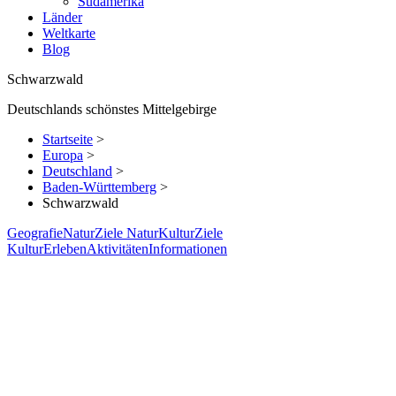
Südamerika
Länder
Weltkarte
Blog
Schwarzwald
Deutschlands schönstes Mittelgebirge
Startseite
>
Europa
>
Deutschland
>
Baden-Württemberg
>
Schwarzwald
Geografie
Natur
Ziele Natur
Kultur
Ziele
Kultur
Erleben
Aktivitäten
Informationen