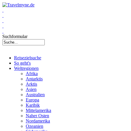
Suchformular
Reisezielsuche
So geht's
Weltregionen
Afrika
Antarktis
Arktis
Asien
Australien
Europa
Karibik
Mittelamerika
Naher Osten
Nordamerika
Ozeanien