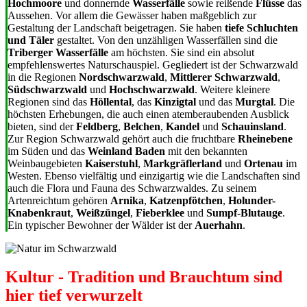
Hochmoore
und donnernde
Wasserfälle
sowie reißende
Flüsse
das
Aussehen. Vor allem die Gewässer haben maßgeblich zur
Gestaltung der Landschaft beigetragen. Sie haben
tiefe Schluchten
und Täler
gestaltet. Von den unzähligen Wasserfällen sind die
Triberger Wasserfälle
am höchsten. Sie sind ein absolut
empfehlenswertes Naturschauspiel. Gegliedert ist der Schwarzwald
in die Regionen
Nordschwarzwald
,
Mittlerer Schwarzwald
,
Südschwarzwald
und
Hochschwarzwald
. Weitere kleinere
Regionen sind das
Höllental
, das
Kinzigtal
und das
Murgtal
. Die
höchsten Erhebungen, die auch einen atemberaubenden Ausblick
bieten, sind der
Feldberg
,
Belchen
,
Kandel
und
Schauinsland
.
Zur Region Schwarzwald gehört auch die fruchtbare
Rheinebene
im Süden und das
Weinland Baden
mit den bekannten
Weinbaugebieten
Kaiserstuhl
,
Markgräflerland
und
Ortenau
im
Westen. Ebenso vielfältig und einzigartig wie die Landschaften sind
auch die Flora und Fauna des Schwarzwaldes. Zu seinem
Artenreichtum gehören
Arnika
,
Katzenpfötchen
,
Holunder-
Knabenkraut
,
Weißzüngel
,
Fieberklee
und
Sumpf-Blutauge
.
Ein typischer Bewohner der Wälder ist der
Auerhahn
.
Kultur - Tradition und Brauchtum sind
hier tief verwurzelt