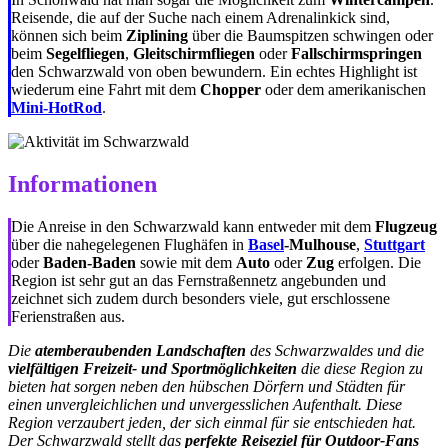
Reisende, die auf der Suche nach einem Adrenalinkick sind,
können sich beim
Ziplining
über die Baumspitzen schwingen oder
beim
Segelfliegen
,
Gleitschirmfliegen
oder
Fallschirmspringen
den Schwarzwald von oben bewundern. Ein echtes Highlight ist
wiederum eine Fahrt mit dem
Chopper
oder dem amerikanischen
Mini-HotRod
.
Informationen
Die Anreise in den Schwarzwald kann entweder mit dem
Flugzeug
über die nahegelegenen Flughäfen in
Basel
-Mulhouse
,
Stuttgart
oder
Baden-Baden
sowie mit dem
Auto
oder
Zug
erfolgen. Die
Region ist sehr gut an das Fernstraßennetz angebunden und
zeichnet sich zudem durch besonders viele, gut erschlossene
Ferienstraßen aus.
Die
atemberaubenden Landschaften
des Schwarzwaldes und die
vielfältigen Freizeit- und Sportmöglichkeiten
die diese Region zu
bieten hat sorgen neben den hübschen Dörfern und Städten für
einen unvergleichlichen und unvergesslichen Aufenthalt. Diese
Region verzaubert jeden, der sich einmal für sie entschieden hat.
Der Schwarzwald stellt das
perfekte Reiseziel für Outdoor-Fans