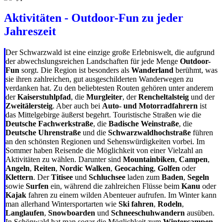
Aktivitäten - Outdoor-Fun zu jeder
Jahreszeit
Der Schwarzwald ist eine einzige große Erlebniswelt, die aufgrund
der abwechslungsreichen Landschaften für jede Menge
Outdoor-
Fun
sorgt. Die Region ist besonders als
Wanderland
berühmt, was
sie ihren zahlreichen, gut ausgeschilderten Wanderwegen zu
verdanken hat. Zu den beliebtesten Routen gehören unter anderem
der
Kaiserstuhlpfad
, die
Murgleiter
, der
Rencheltalsteig
und der
Zweitälersteig
. Aber auch bei
Auto- und Motorradfahrern
ist
das Mittelgebirge äußerst begehrt. Touristische Straßen wie die
Deutsche Fachwerkstraße
, die
Badische Weinstraße
, die
Deutsche Uhrenstraße
und die
Schwarzwaldhochstraße
führen
an den schönsten Regionen und Sehenswürdigkeiten vorbei. Im
Sommer haben Reisende die Möglichkeit von einer Vielzahl an
Aktivitäten zu wählen. Darunter sind
Mountainbiken
,
Campen
,
Angeln
,
Reiten
,
Nordic Walken
,
Geocaching
,
Golfen
oder
Klettern
. Der
Titisee
und
Schluchsee
laden zum
Baden
,
Segeln
sowie
Surfen
ein, während die zahlreichen Flüsse beim
Kanu
oder
Kajak
fahren zu einem wilden Abenteuer aufrufen. Im Winter kann
man allerhand Wintersportarten wie
Ski fahren
,
Rodeln
,
Langlaufen
,
Snowboarden
und
Schneeschuhwandern
ausüben.
In Schönwald hat man sogar die Möglichkeit zum
Wintercampen
.