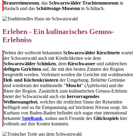
Brauereimuseum
, das
Schwarzwälder Trachtenmuseum
in
Haslach und das
Schüttesäge-Museum
in Schiltach.
Erleben - Ein kulinarisches Genuss-
Erlebniss
Neben der weltweit bekannten
Schwarzwälder Kirschtorte
wartet
der Schwarzwald auch mit Köstlichkeiten wie dem
Schwarzwälder Schinken
, dem
Kirschwasser
und zahlreichen
deftigen Gerichten
auf, die mit den besten Zutaten der Region
hergestellt werden. Verfeinert werden die Gerichte mit wohltuenden
Heil- und Küchenkräutern
der Umgebung. Beliebte Getränke
sind wiederum der traditionelle "
Moscht
" (Apfelwein) und die
Biere der Region. Zusätzlich zum kulinarischen Genuss-Erlebnis
bietet der Schwarzwald auch ein
hervorragendes
Wellnessangebot
, welches die restlichen Sinne der Reisenden
beflügelt und so für Entspannung auf höchstem Niveau sorgt. Im
Kurhaus von Baden-Baden befindet sich sogar eine international
bekannte
Spielbank
, sodass auch Freunde des
Glücksspiels
hier
vollends auf ihre Kosten kommen.