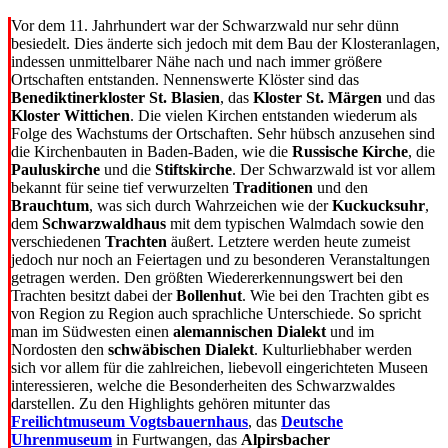
Vor dem 11. Jahrhundert war der Schwarzwald nur sehr dünn
besiedelt. Dies änderte sich jedoch mit dem Bau der Klosteranlagen,
indessen unmittelbarer Nähe nach und nach immer größere
Ortschaften entstanden. Nennenswerte Klöster sind das
Benediktinerkloster St. Blasien
, das
Kloster St. Märgen
und das
Kloster Wittichen
. Die vielen Kirchen entstanden wiederum als
Folge des Wachstums der Ortschaften. Sehr hübsch anzusehen sind
die Kirchenbauten in Baden-Baden, wie die
Russische Kirche
, die
Pauluskirche
und die
Stiftskirche
. Der Schwarzwald ist vor allem
bekannt für seine tief verwurzelten
Traditionen
und den
Brauchtum
, was sich durch Wahrzeichen wie der
Kuckucksuhr
,
dem
Schwarzwaldhaus
mit dem typischen Walmdach sowie den
verschiedenen
Trachten
äußert. Letztere werden heute zumeist
jedoch nur noch an Feiertagen und zu besonderen Veranstaltungen
getragen werden. Den größten Wiedererkennungswert bei den
Trachten besitzt dabei der
Bollenhut
. Wie bei den Trachten gibt es
von Region zu Region auch sprachliche Unterschiede. So spricht
man im Südwesten einen
alemannischen Dialekt
und im
Nordosten den
schwäbischen Dialekt
. Kulturliebhaber werden
sich vor allem für die zahlreichen, liebevoll eingerichteten Museen
interessieren, welche die Besonderheiten des Schwarzwaldes
darstellen. Zu den Highlights gehören mitunter das
Freilichtmuseum Vogtsbauernhaus
, das
Deutsche
Uhrenmuseum
in Furtwangen, das
Alpirsbacher