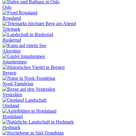
Oslo
Rogaland
Telemark
Buskerud
Akershus
Jotunheimen
Bergen
Nord-Trøndelag
Vesterålen
Oppland
Hordaland
Hedmark