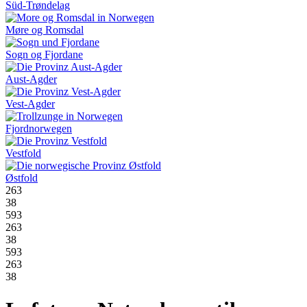
Süd-Trøndelag
Møre og Romsdal
Sogn og Fjordane
Aust-Agder
Vest-Agder
Fjordnorwegen
Vestfold
Østfold
263
38
593
263
38
593
263
38