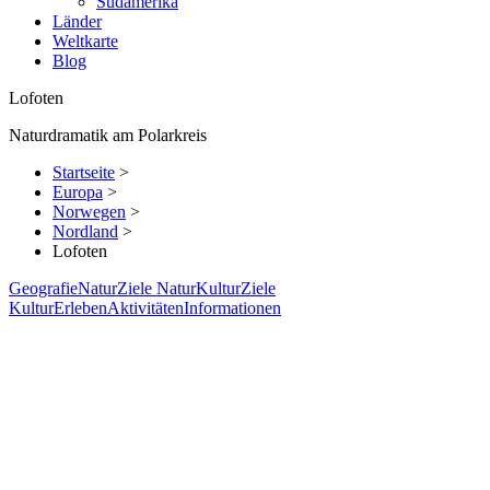
Südamerika
Länder
Weltkarte
Blog
Lofoten
Naturdramatik am Polarkreis
Startseite
>
Europa
>
Norwegen
>
Nordland
>
Lofoten
Geografie
Natur
Ziele Natur
Kultur
Ziele
Kultur
Erleben
Aktivitäten
Informationen