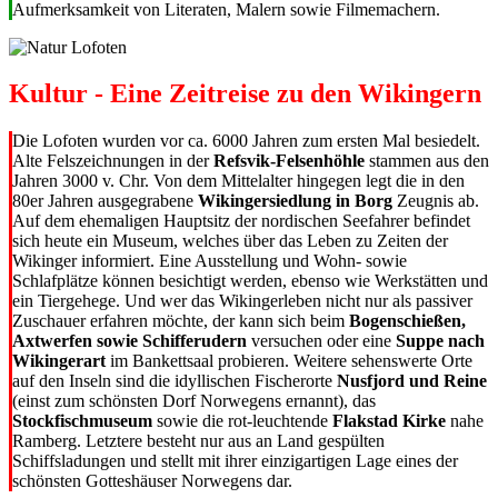
Aufmerksamkeit von Literaten, Malern sowie Filmemachern.
Kultur - Eine Zeitreise zu den Wikingern
Die Lofoten wurden vor ca. 6000 Jahren zum ersten Mal besiedelt.
Alte Felszeichnungen in der
Refsvik-Felsenhöhle
stammen aus den
Jahren 3000 v. Chr. Von dem Mittelalter hingegen legt die in den
80er Jahren ausgegrabene
Wikingersiedlung in Borg
Zeugnis ab.
Auf dem ehemaligen Hauptsitz der nordischen Seefahrer befindet
sich heute ein Museum, welches über das Leben zu Zeiten der
Wikinger informiert. Eine Ausstellung und Wohn- sowie
Schlafplätze können besichtigt werden, ebenso wie Werkstätten und
ein Tiergehege. Und wer das Wikingerleben nicht nur als passiver
Zuschauer erfahren möchte, der kann sich beim
Bogenschießen,
Axtwerfen sowie Schifferudern
versuchen oder eine
Suppe nach
Wikingerart
im Bankettsaal probieren. Weitere sehenswerte Orte
auf den Inseln sind die idyllischen Fischerorte
Nusfjord und Reine
(einst zum schönsten Dorf Norwegens ernannt), das
Stockfischmuseum
sowie die rot-leuchtende
Flakstad Kirke
nahe
Ramberg. Letztere besteht nur aus an Land gespülten
Schiffsladungen und stellt mit ihrer einzigartigen Lage eines der
schönsten Gotteshäuser Norwegens dar.