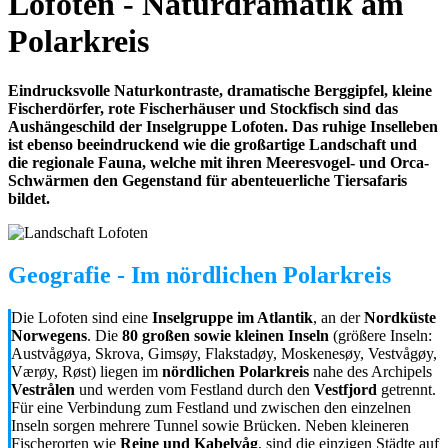
Lofoten - Naturdramatik am
Polarkreis
Eindrucksvolle Naturkontraste, dramatische Berggipfel, kleine
Fischerdörfer, rote Fischerhäuser und Stockfisch sind das
Aushängeschild der Inselgruppe Lofoten. Das ruhige Inselleben
ist ebenso beeindruckend wie die großartige Landschaft und
die regionale Fauna, welche mit ihren Meeresvogel- und Orca-
Schwärmen den Gegenstand für abenteuerliche Tiersafaris
bildet.
Geografie - Im nördlichen Polarkreis
Die Lofoten sind eine
Inselgruppe im Atlantik
, an der
Nordküste
Norwegens
. Die
80 großen sowie kleinen Inseln
(größere Inseln:
Austvågøya, Skrova, Gimsøy, Flakstadøy, Moskenesøy, Vestvågøy,
Værøy, Røst) liegen im
nördlichen Polarkreis
nahe des Archipels
Vestrålen
und werden vom Festland durch den
Vestfjord
getrennt.
Für eine Verbindung zum Festland und zwischen den einzelnen
Inseln sorgen mehrere Tunnel sowie Brücken. Neben kleineren
Fischerorten wie
Reine und Kabelvåg
, sind die einzigen Städte auf