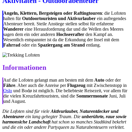
Aktivitäten - Outdoorabenteuer
Angeln, Klettern, Bergsteigen oder Raftingtouren
: die Lofoten
halten für
Outdoortouristen und Aktivurlauber
ein aufregendes
Abenteuer bereit. Steile Anstiege stellen selbst für erfahrene
Wanderer
eine Herausforderung dar und die Wellen des Meeres
sagen dem ein oder anderen
Hochseerafter
den Kampf an.
Wesentlich entspannter ist da die Erkundung der Insel mit dem
Fahrrad
oder ein
Spaziergang am Strand
entlang.
Informationen
Auf die Lofoten gelangt man am besten mit dem
Auto
oder der
Fähre
. Aber auch die Anreise per
Flugzeug
mit Zwischenstopp in
Oslo
und Bodø ist möglich. Die beliebteste Reisezeit, vor allem für
die vielen Kreuzfahrttouristen, sind die
Sommermonate
Juni, Juli
und August.
Die Lofoten sind für viele
Aktivurlauber, Naturentdecker und
Abenteurer
ein lang gehegter Traum. Die
unberührte, raue sowie
harmonsiche Landschaft
hat schon so manches Stadtkind bekehrt
und die ein oder andere Partyqueen zu Naturabenteuern verleitet.