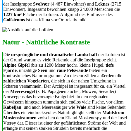
der Inselgruppe
Svolvær
(4.487 Einwohner) und
Leknes
(2715
Einwohner). Insgesamt bewohnen knapp 24.000 Menschen die
1227 km²
Fläche der Lofoten. Aufgrund des Einflusses des
Golfstroms
ist das Klima vor Ort relativ mild.
Natur - Natürliche Kontraste
Die
ursprüngliche und dramatische Landschaft
der Lofoten ist
der Grund warum es viele Reisende auf die Inselgruppe zieht.
Alpine Gipfel
(bis zu 1200 Meter hoch), kleine Hügel,
tiefe
Fjorde
, unzählige
Seen
und
raue Felswände
bieten ein
kontrastreiches Naturprogramm. Zu diesem zählen außerdem die
zahlreichen Vogelarten
, die sich in der nahen Umgebung in
Scharen versammeln. Der Archipel ist insgesamt für ca. ein Viertel
der
Meeresvögel
(z. B. Papageientaucher, Möwen, Seeadler)
Norwegens das bevorzugte Brutgebiet. In den regionalen
Gewässern hingegen tummeln sich endlos viele Fische, vor allem
Kabeljau
, und auch Meeressäuger wie
Wale
sind keine Seltenheit.
Überdies ein eindrucksvolles Naturhighlight stellt der
Mahlstrom
Mostenstraumen
zwischen dem Eiland Moskenesøy und der Insel
Værøy dar. Dieser ist einer der gefährlichsten Ströme der Welt und
erlangte mit seinen starken Strudeln bereits mehrfach die