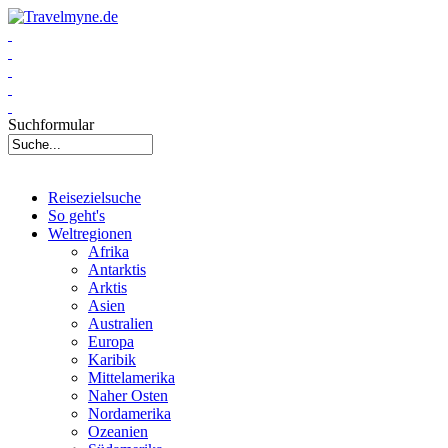
Suchformular
Reisezielsuche
So geht's
Weltregionen
Afrika
Antarktis
Arktis
Asien
Australien
Europa
Karibik
Mittelamerika
Naher Osten
Nordamerika
Ozeanien