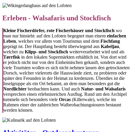
Erleben - Walsafaris und Stockfisch
Kleine Fischerdörfer, rote Fischerhäuser und Stockfisch
wo
man nur hinsieht: auf den Lofoten begegnet man einem
einfachen
Leben
, welches vor allem vom Tourismus und dem
Fischfang
geprägt ist. Der Hauptfang besteht überwiegend aus
Kabeljau
,
welcher zu
Klipp- und Stockfisch
weiterverarbeitet wird und als
Tørrfisk
in den lokalen Supermärkten erhältlich ist. Von dort wird
er jedoch nicht nur von den Einheimischen gekauft, sondern auch
viele Touristen wollen es sich nicht nehmen lassen den getrockneten
Dorsch, welcher vielerorts die Hauswände ziert, zu probieren oder
später den Freunden in der Heimat zu kredenzen. Überdies ist die
Inselgruppe als ein Ort bekannt, an dem man besonders gut die
Nordlichter
beobachten kann. Und auch
Natur- und Walsafaris
versprechen einen erlebnisreichen Ausflug. Rund um den Archipel
tummeln sich besonders viele
Orcas
(Killerwale), welche im
Rahmen einer der zahlreichen Walbeobachtungstouren bestaunt
werden können.