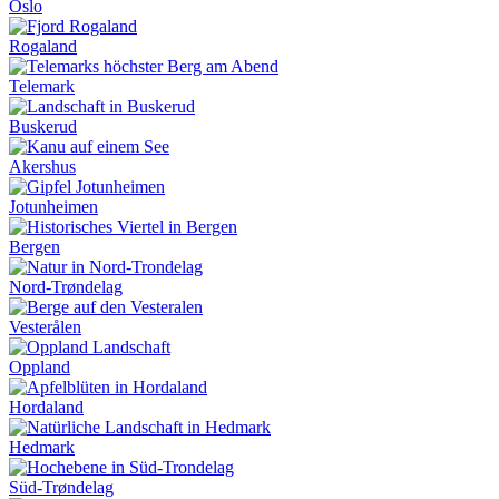
Oslo
Rogaland
Telemark
Buskerud
Akershus
Jotunheimen
Bergen
Nord-Trøndelag
Vesterålen
Oppland
Hordaland
Hedmark
Süd-Trøndelag