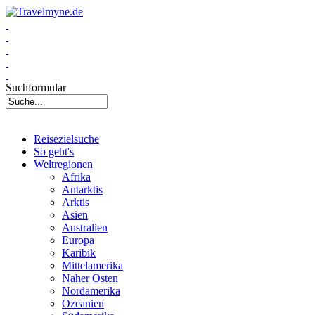
Suchformular
Reisezielsuche
So geht's
Weltregionen
Afrika
Antarktis
Arktis
Asien
Australien
Europa
Karibik
Mittelamerika
Naher Osten
Nordamerika
Ozeanien