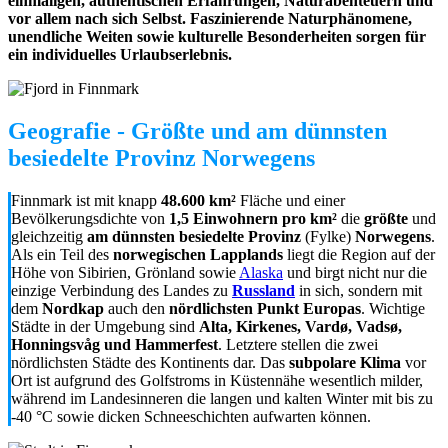
einmaligen, authentischen Erfahrungen, Naturabenteuern und
vor allem nach sich Selbst. Faszinierende Naturphänomene,
unendliche Weiten sowie kulturelle Besonderheiten sorgen für
ein individuelles Urlaubserlebnis.
Geografie - Größte und am dünnsten
besiedelte Provinz Norwegens
Finnmark ist mit knapp
48.600 km²
Fläche und einer
Bevölkerungsdichte von
1,5 Einwohnern pro km²
die
größte
und
gleichzeitig
am dünnsten besiedelte Provinz
(Fylke)
Norwegens
.
Als ein Teil des
norwegischen Lapplands
liegt die Region auf der
Höhe von Sibirien, Grönland sowie
Alaska
und birgt nicht nur die
einzige Verbindung des Landes zu
Russland
in sich, sondern mit
dem
Nordkap
auch den
nördlichsten Punkt Europas
. Wichtige
Städte in der Umgebung sind
Alta, Kirkenes, Vardø, Vadsø,
Honningsvåg und Hammerfest
. Letztere stellen die zwei
nördlichsten Städte des Kontinents dar. Das
subpolare Klima
vor
Ort ist aufgrund des Golfstroms in Küstennähe wesentlich milder,
während im Landesinneren die langen und kalten Winter mit bis zu
-40 °C sowie dicken Schneeschichten aufwarten können.