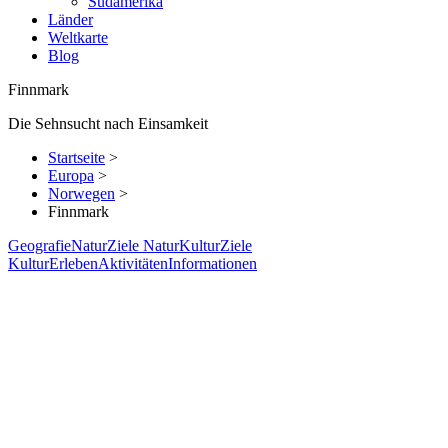
Südamerika
Länder
Weltkarte
Blog
Finnmark
Die Sehnsucht nach Einsamkeit
Startseite
>
Europa
>
Norwegen
>
Finnmark
Geografie
Natur
Ziele Natur
Kultur
Ziele
Kultur
Erleben
Aktivitäten
Informationen