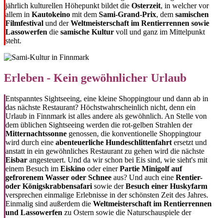
jährlich kulturellen Höhepunkt bildet die
Osterzeit
, in welcher vor
allem in
Kautokeino
mit dem
Sami-Grand-Prix
, dem
samischen
Filmfestival
und der
Weltmeisterschaft im Rentierrennen sowie
Lassowerfen
die
samische Kultur
voll und ganz im Mittelpunkt
steht.
Erleben - Kein gewöhnlicher Urlaub
Entspanntes Sightseeing, eine kleine Shoppingtour und dann ab in
das nächste Restaurant? Höchstwahrscheinlich nicht, denn ein
Urlaub in Finnmark ist alles andere als gewöhnlich. An Stelle von
dem üblichen Sightseeing werden die rot-gelben Strahlen der
Mitternachtssonne
genossen, die konventionelle Shoppingtour
wird durch eine
abenteuerliche Hundeschlittenfahrt
ersetzt und
anstatt in ein gewöhnliches Restaurant zu gehen wird die nächste
Eisbar
angesteuert. Und da wir schon bei Eis sind, wie sieht's mit
einem Besuch im
Eiskino
oder einer
Partie Minigolf auf
gefrorenem Wasser oder Schnee
aus? Und auch eine
Rentier-
oder Königskrabbensafari
sowie der
Besuch einer Huskyfarm
versprechen einmalige Erlebnisse in der schönsten Zeit des Jahres.
Einmalig sind außerdem die
Weltmeisterschaft im Rentierrennen
und Lassowerfen
zu Ostern sowie die Naturschauspiele der