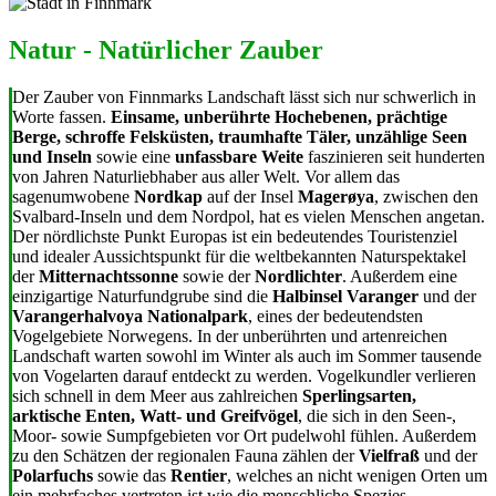
Natur - Natürlicher Zauber
Der Zauber von Finnmarks Landschaft lässt sich nur schwerlich in
Worte fassen.
Einsame, unberührte Hochebenen, prächtige
Berge, schroffe Felsküsten, traumhafte Täler, unzählige Seen
und Inseln
sowie eine
unfassbare Weite
faszinieren seit hunderten
von Jahren Naturliebhaber aus aller Welt. Vor allem das
sagenumwobene
Nordkap
auf der Insel
Magerøya
, zwischen den
Svalbard-Inseln und dem Nordpol, hat es vielen Menschen angetan.
Der nördlichste Punkt Europas ist ein bedeutendes Touristenziel
und idealer Aussichtspunkt für die weltbekannten Naturspektakel
der
Mitternachtssonne
sowie der
Nordlichter
. Außerdem eine
einzigartige Naturfundgrube sind die
Halbinsel Varanger
und der
Varangerhalvoya Nationalpark
, eines der bedeutendsten
Vogelgebiete Norwegens. In der unberührten und artenreichen
Landschaft warten sowohl im Winter als auch im Sommer tausende
von Vogelarten darauf entdeckt zu werden. Vogelkundler verlieren
sich schnell in dem Meer aus zahlreichen
Sperlingsarten,
arktische Enten, Watt- und Greifvögel
, die sich in den Seen-,
Moor- sowie Sumpfgebieten vor Ort pudelwohl fühlen. Außerdem
zu den Schätzen der regionalen Fauna zählen der
Vielfraß
und der
Polarfuchs
sowie das
Rentier
, welches an nicht wenigen Orten um
ein mehrfaches vertreten ist wie die menschliche Spezies.