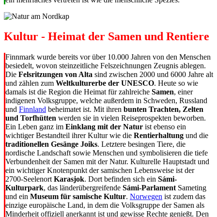
Kultur - Heimat der Samen und Rentiere
Finnmark wurde bereits vor über 10.000 Jahren von den Menschen
besiedelt, wovon steinzeitliche Felszeichnungen Zeugnis ablegen.
Die
Felsritzungen von Alta
sind zwischen 2000 und 6000 Jahre alt
und zählen zum
Weltkulturerbe der UNESCO
. Heute so wie
damals ist die Region die Heimat für zahlreiche
Samen
, einer
indigenen Volksgruppe, welche außerdem in Schweden, Russland
und
Finnland
beheimatet ist. Mit ihren
bunten Trachten, Zelten
und Torfhütten
werden sie in vielen Reiseprospekten beworben.
Ein Leben ganz im
Einklang mit der Natur
ist ebenso ein
wichtiger Bestandteil ihrer Kultur wie die
Rentierhaltung
und die
traditionellen Gesänge Joiks
. Letztere besingen Tiere, die
nordische Landschaft sowie Menschen und symbolisieren die tiefe
Verbundenheit der Samen mit der Natur. Kulturelle Hauptstadt und
ein wichtiger Knotenpunkt der samischen Lebensweise ist der
2700-Seelenort
Karasjok
. Dort befinden sich ein
Sámi-
Kulturpark
, das länderübergreifende
Sámi-Parlament
Sameting
und ein
Museum für samische Kultur
.
Norwegen
ist zudem das
einzige europäische Land, in dem die Volksgruppe der Samen als
Minderheit offiziell anerkannt ist und gewisse Rechte genießt. Den