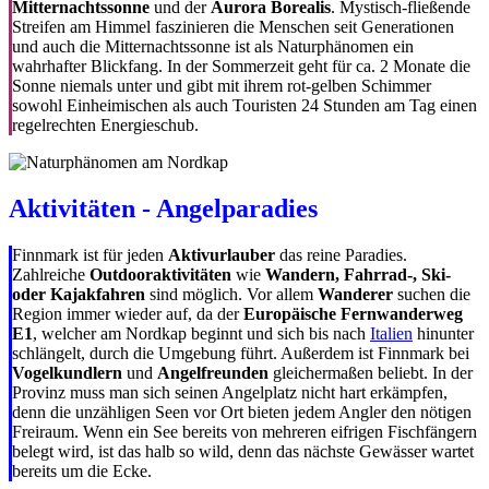
Mitternachtssonne
und der
Aurora Borealis
. Mystisch-fließende
Streifen am Himmel faszinieren die Menschen seit Generationen
und auch die Mitternachtssonne ist als Naturphänomen ein
wahrhafter Blickfang. In der Sommerzeit geht für ca. 2 Monate die
Sonne niemals unter und gibt mit ihrem rot-gelben Schimmer
sowohl Einheimischen als auch Touristen 24 Stunden am Tag einen
regelrechten Energieschub.
Aktivitäten - Angelparadies
Finnmark ist für jeden
Aktivurlauber
das reine Paradies.
Zahlreiche
Outdooraktivitäten
wie
Wandern, Fahrrad-, Ski-
oder Kajakfahren
sind möglich. Vor allem
Wanderer
suchen die
Region immer wieder auf, da der
Europäische Fernwanderweg
E1
, welcher am Nordkap beginnt und sich bis nach
Italien
hinunter
schlängelt, durch die Umgebung führt. Außerdem ist Finnmark bei
Vogelkundlern
und
Angelfreunden
gleichermaßen beliebt. In der
Provinz muss man sich seinen Angelplatz nicht hart erkämpfen,
denn die unzähligen Seen vor Ort bieten jedem Angler den nötigen
Freiraum. Wenn ein See bereits von mehreren eifrigen Fischfängern
belegt wird, ist das halb so wild, denn das nächste Gewässer wartet
bereits um die Ecke.