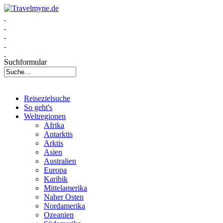
Suchformular
Reisezielsuche
So geht's
Weltregionen
Afrika
Antarktis
Arktis
Asien
Australien
Europa
Karibik
Mittelamerika
Naher Osten
Nordamerika
Ozeanien