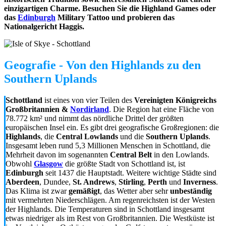
einzigartigen Charme. Besuchen Sie die Highland Games oder
das
Edinburgh
Military Tattoo und probieren das
Nationalgericht Haggis.
Geografie - Von den Highlands zu den
Southern Uplands
Schottland
ist eines von vier Teilen des
Vereinigten Königreichs
Großbritannien &
Nordirland
. Die Region hat eine Fläche von
78.772 km² und nimmt das nördliche Drittel der größten
europäischen Insel ein. Es gibt drei geografische Großregionen: die
Highlands
, die
Central Lowlands
und die
Southern Uplands
.
Insgesamt leben rund 5,3 Millionen Menschen in Schottland, die
Mehrheit davon im sogenannten
Central Belt
in den Lowlands.
Obwohl
Glasgow
die größte Stadt von Schottland ist, ist
Edinburgh
seit 1437 die Hauptstadt. Weitere wichtige Städte sind
Aberdeen
, Dundee,
St. Andrews
,
Stirling
,
Perth
und
Inverness
.
Das Klima ist zwar
gemäßigt
, das Wetter aber sehr
unbeständig
mit vermehrten Niederschlägen. Am regenreichsten ist der Westen
der Highlands. Die Temperaturen sind in Schottland insgesamt
etwas niedriger als im Rest von Großbritannien. Die Westküste ist