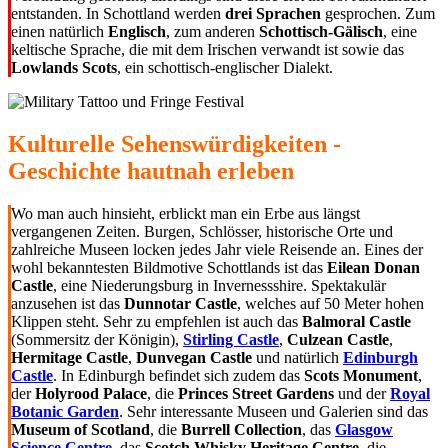
entstanden. In Schottland werden
drei Sprachen
gesprochen. Zum
einen natürlich
Englisch
, zum anderen
Schottisch-Gälisch
, eine
keltische Sprache, die mit dem Irischen verwandt ist sowie das
Lowlands Scots
, ein schottisch-englischer Dialekt.
Kulturelle Sehenswürdigkeiten -
Geschichte hautnah erleben
Wo man auch hinsieht, erblickt man ein Erbe aus längst
vergangenen Zeiten. Burgen, Schlösser, historische Orte und
zahlreiche Museen locken jedes Jahr viele Reisende an. Eines der
wohl bekanntesten Bildmotive Schottlands ist das
Eilean Donan
Castle
, eine Niederungsburg in Invernessshire. Spektakulär
anzusehen ist das
Dunnotar Castle
, welches auf 50 Meter hohen
Klippen steht. Sehr zu empfehlen ist auch das
Balmoral Castle
(Sommersitz der Königin),
Stirling Castle
,
Culzean Castle
,
Hermitage Castle
,
Dunvegan Castle
und natürlich
Edinburgh
Castle
. In Edinburgh befindet sich zudem das
Scots Monument
,
der
Holyrood Palace
, die
Princes Street Gardens
und der
Royal
Botanic Garden
. Sehr interessante Museen und Galerien sind das
Museum of Scotland
, die
Burrell Collection
, das
Glasgow
Science Centre
, das
Scotch Whisky Heritage Centre
, die