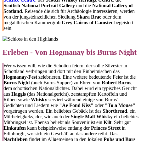
Scottish National Portrait Gallery
und die
National Gallery of
Scotland
. Reisende die sich für Archäologie interessieren, werden
von der jungsteinzeitlichen Siedlung
Skara Brae
oder dem
megalithischen Kammergrab
Grey Cairns of Camster
begeistert
sein.
Erleben - Von Hogmanay bis Burns Night
Wer wissen will, wie die Schotten feiern, der sollte Silvester in
Schottland verbringen und dort mit den Einheimischen das
Hogmanay-Fest
zelebrieren. Eine weitere bedeutende Feier ist die
Burns Night
(auch Burns Supper) zu Ehren von
Robert Burns
,
dem schottischen Nationaldichter. Dabei wird ein typisches Gericht
aus
Haggis
(das Nationalgericht), zerstampften Kartoffeln und
Rüben sowie
Whisky
serviert während einige von Burns'
Gedichten und Liedern wie
"Ae Fond Kiss"
oder
"To a Mouse"
vorgetragen werden. Ein beliebtes Gebäck ist das
Shortbread
, ein
Mürbeteigkeks, der, wie auch der
Single Malt Whisky
ein beliebtes
Mitbringsel ist. Ebenso beliebt als Souvenir ist ein
Kilt
. Sehr gut
Einkaufen
kann beispielsweise entlang der
Princes Street
in
Edinburgh, wo sich ein Geschäft an das andere reiht. Das
Nachtleben
findet im Allgemeinen in den lokalen
Pubs und Bars