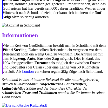
spielen, könnten gar keinen geeigneteren Ort dafür finden, denn das
Golf spielen hat hier bereits seit 600 Jahren Tradition. Wen es in der
Winterzeit nach Schottland zieht, der kann sich in einem der
fünf
Skigebiete
so richtig austoben.
Informationen
Wie im Rest von Großbritannien bezahlt man in Schottland mit dem
Pfund Sterling
. Daher sollten Reisende nicht vergessen vor dem
Reiseantritt noch ein wenig Geld zu wechseln. Die Anreise ist mit
dem
Flugzeug
,
Auto
,
Bus
oder
Zug
möglich. Dies ist dank des
1994 fertiggestellten
Eurotunnels
möglich der zwischen
Dover
und
Coquelles
(bei Calais) über eine Länge von 50 Kilometern
verläuft. Ab
London
verkehren regelmäßig Züge nach Schottland.
Schottland ist das ultimative Reiseziel für alle naturbegeisterten,
aktiven Kulturliebhaber.
Abgeschiedene Landschaften
,
kulturträchtige Städte
und der besondere Charakter der
schottischen Feste und Traditionen
werden Sie für immer in seinen
Bann ziehen.