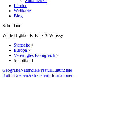
Südamerika
Länder
Weltkarte
Blog
Schottland
Wilde Highlands, Kilts & Whisky
Startseite
>
Europa
>
Vereinigtes Königreich
>
Schottland
Geografie
Natur
Ziele Natur
Kultur
Ziele
Kultur
Erleben
Aktivitäten
Informationen