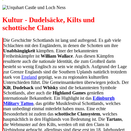
Kultur - Dudelsäcke, Kilts und
schottische Clans
Die Geschichte Schottlands ist lang und aufregend. Es gab viele
Schlachten mit den Engländern, in denen die Schotten um ihre
Unabhängigkeit
kämpften. Einer der bekanntesten
Freiheitskämpfer ist
William Wallace
. Aus diesen Kämpfen
resultierte auch die nationale Identität, die zum Großteil darin
besteht so wenig Englisch zu sein wie möglich. Aufgrund der Lage
zur Grenze Englands sind die Southern Uplands natürlich trotzdem
stark von
England
geprägt, was zu regionalen kulturellen
Unterschieden führt. Die Gemeinsamkeiten überwiegen jedoch. Der
Kilt
,
Dudelsack
und
Whisky
sind die bekanntesten Symbole
Schottlands, aber auch die
Highland Games
genießen
internationale Bekanntheit. Ein Highlight ist das
Edinburgh
Military Tattoo
, das größte Musikfestival Schottlands, welches
man unbedingt einmal miterlebt haben muss. Eine echte
Besonderheit ist zudem das
schottische Clansystem
, welches
hauptsächlich in den Highlands von Bedeutung ist. Die
Tartans
,
die Webmuster auf den Kilts, werden oft mit den Clans in
Verbindung gebracht, allerdings sind diese erst im 18. Jahrhundert