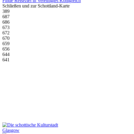
Finde Reiseziel in Vereinigtes Königreich
Schließen und zur Schottland-Karte
389
687
686
673
672
670
659
656
644
641
Glasgow