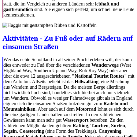
statt, die im Vergleich zu anderen Ländern sehr
lebhaft und
gastfreundlich
sind. Sie eignen sich perfekt, um schnell neue Leute
kennenzulernen.
Aktivitäten - Zu Fuß oder auf Rädern auf
einsamen Straßen
Wer das echte Schottland in all seiner Pracht erleben will, der kann
dies entweder zu Fuß über die verschiedenen
Wanderwege
(West
Highland Way, Southern Upland Way, Rob Roy Way) oder aber
über die etwa 12 ausgeschriebenen
"National Tourist Routes"
mit
dem Auto tun. Allseits beliebt ist das
Hillwalking
, eine Mischung
aus Wandern und Bergsteigen. Da die meisten Berge allerdings
nicht wirklich hoch sind, handelt es sich hierbei auch nur vielmehr
um Wandern. Obwohl es weniger Fahrradwege gibt als in England,
eignen sich die einsamen Straßen trotzdem gut zum
Radeln und
Mountainbiken
. Aber auch auf dem
Motorrad
lohnt es sich durch
die einzigartigen Landschaften zu streifen. In den zahlreichen
Gewässern kann man sehr gut
Wassersport
betreiben. Zu den
zahlreichen Möglichkeiten gehören
Rafting
,
Tauchen
,
Surfen
,
Segeln
,
Coasteering
(eine Form des Trekkings),
Canyoning
,
Kanu und Kajak fahren
sowie
Angeln
. Reisende, die gerne
Golf