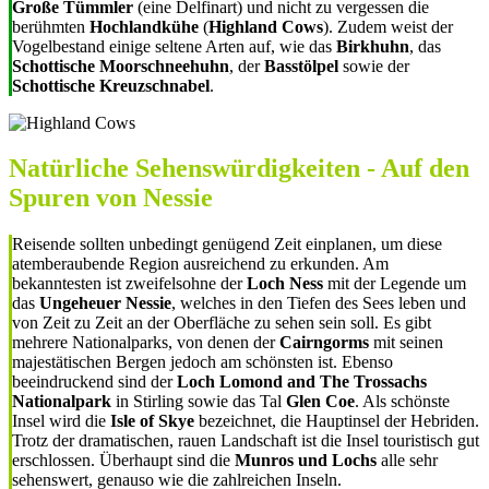
Große Tümmler
(eine Delfinart) und nicht zu vergessen die
berühmten
Hochlandkühe
(
Highland Cows
). Zudem weist der
Vogelbestand einige seltene Arten auf, wie das
Birkhuhn
, das
Schottische Moorschneehuhn
, der
Basstölpel
sowie der
Schottische Kreuzschnabel
.
Natürliche Sehenswürdigkeiten - Auf den
Spuren von Nessie
Reisende sollten unbedingt genügend Zeit einplanen, um diese
atemberaubende Region ausreichend zu erkunden. Am
bekanntesten ist zweifelsohne der
Loch Ness
mit der Legende um
das
Ungeheuer Nessie
, welches in den Tiefen des Sees leben und
von Zeit zu Zeit an der Oberfläche zu sehen sein soll. Es gibt
mehrere Nationalparks, von denen der
Cairngorms
mit seinen
majestätischen Bergen jedoch am schönsten ist. Ebenso
beeindruckend sind der
Loch Lomond and The Trossachs
Nationalpark
in Stirling sowie das Tal
Glen Coe
. Als schönste
Insel wird die
Isle of Skye
bezeichnet, die Hauptinsel der Hebriden.
Trotz der dramatischen, rauen Landschaft ist die Insel touristisch gut
erschlossen. Überhaupt sind die
Munros und Lochs
alle sehr
sehenswert, genauso wie die zahlreichen Inseln.