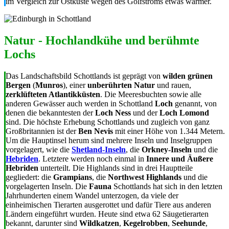
im Vergleich zur Ostküste wegen des Golfstroms etwas wärmer.
Natur - Hochlandkühe und berühmte
Lochs
Das Landschaftsbild Schottlands ist geprägt von
wilden grünen
Bergen
(
Munros
), einer
unberührten Natur
und rauen,
zerklüfteten Atlantikküsten
. Die Meeresbuchten sowie alle
anderen Gewässer auch werden in Schottland
Loch
genannt, von
denen die bekanntesten der
Loch Ness
und der
Loch Lomond
sind. Die höchste Erhebung Schottlands und zugleich von ganz
Großbritannien ist der
Ben Nevis
mit einer Höhe von 1.344 Metern.
Um die Hauptinsel herum sind mehrere Inseln und Inselgruppen
vorgelagert, wie die
Shetland-Inseln
, die
Orkney-Inseln
und die
Hebriden
. Letztere werden noch einmal in
Innere und Äußere
Hebriden
unterteilt. Die Highlands sind in drei Hauptteile
gegliedert: die
Grampians
, die
Northwest Highlands
und die
vorgelagerten Inseln. Die
Fauna
Schottlands hat sich in den letzten
Jahrhunderten einem Wandel unterzogen, da viele der
einheimischen Tierarten ausgerottet und dafür Tiere aus anderen
Ländern eingeführt wurden. Heute sind etwa 62 Säugetierarten
bekannt, darunter sind
Wildkatzen
,
Kegelrobben
,
Seehunde
,