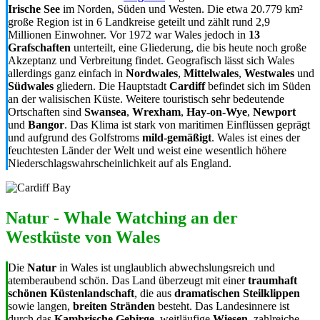
Irische See
im Norden, Süden und Westen. Die etwa 20.779 km²
große Region ist in 6 Landkreise geteilt und zählt rund 2,9
Millionen Einwohner. Vor 1972 war Wales jedoch in
13
Grafschaften
unterteilt, eine Gliederung, die bis heute noch große
Akzeptanz und Verbreitung findet. Geografisch lässt sich Wales
allerdings ganz einfach in
Nordwales
,
Mittelwales
,
Westwales
und
Südwales
gliedern. Die Hauptstadt
Cardiff
befindet sich im Süden
an der walisischen Küste. Weitere touristisch sehr bedeutende
Ortschaften sind
Swansea
,
Wrexham
,
Hay-on-Wye
,
Newport
und
Bangor
. Das Klima ist stark von maritimen Einflüssen geprägt
und aufgrund des Golfstroms
mild-gemäßigt
. Wales ist eines der
feuchtesten Länder der Welt und weist eine wesentlich höhere
Niederschlagswahrscheinlichkeit auf als England.
Natur - Whale Watching an der
Westküste von Wales
Die
Natur
in Wales ist unglaublich abwechslungsreich und
atemberaubend schön. Das Land überzeugt mit einer
traumhaft
schönen Küstenlandschaft
, die aus
dramatischen Steilklippen
sowie langen,
breiten Stränden
besteht. Das Landesinnere ist
durch das
Kambrische Gebirge
, weitläufige
Wiesen
, zahlreiche