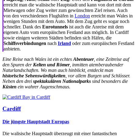
erreicht man die walisische Hauptstadt und kann von dort mit dem
Mietwagen oder Zug weiter zum gewünschten Ziel reisen. Auch
von den verschiedenen Flughäfen in
London
erreicht man Wales in
wenigen Stunden mit dem Auto. Mit dem Zug geht es sogar noch
schneller. Dank des
Eurotunnels
ist auch die Anreise mit dem
eigenen Auto vom europäischen Festland aus möglich. In Cardiff
sowie einigen weiteren Städten befinden sich Häfen, die
Schiffsverbindungen
nach
Irland
oder zum europäischen Festland
anbieten.
Eine Reise nach Wales ist ein echtes
Abenteuer
, eine Zeitreise auf
den Spuren der
Kelten und Römer
, inmitten atemberaubender
Naturlandschaften. Wo man auch hinblickt, entdeckt man
historische Sehenswürdigkeiten
, vor allem Burgen und Schlösser.
Neben den drei
spektakulären Nationalparks
sind besonders die
Küsten
ein wahrer Augenschmaus.
Cardiff
Die jüngste Hauptstadt Europas
Die walisische Hauptstadt überzeugt mit einer fantastischen