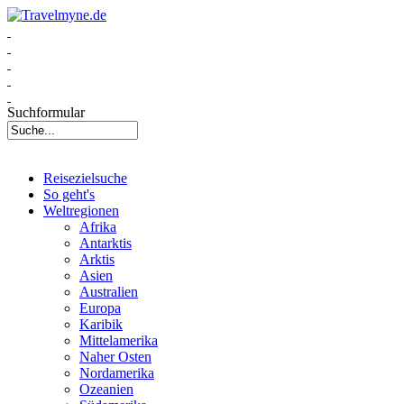
Suchformular
Reisezielsuche
So geht's
Weltregionen
Afrika
Antarktis
Arktis
Asien
Australien
Europa
Karibik
Mittelamerika
Naher Osten
Nordamerika
Ozeanien