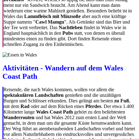
meist nur ein Sandwich braucht. Am Abend kann man dann
wiederum eine warme Mahlzeit genießen. Besonders beliebt ist in
Wales das
Lammfleisch mit Minzsoße
aber auch eine kräftige
Suppe namens "
Cawl Mamgu
". Als Getränke sind das Bier und
der Tee weit verbreitet. Das
Nachtleben
findet in Wales wie in
England hauptsächlich in den
Pubs
statt, von denen es überall
mindestens einen zu finden gibt. Dort finden Reisende einen
schnellen Zugang zu den Einheimischen.
Aktivitäten - Wandern auf dem Wales
Coast Path
Reisende, die nach Wales kommen, wollen vor allem die
spektakulären Landschaften
genießen und die unzähligen
Burgen und Schlösser erkunden. Dies gelingt am besten
zu Fuß
,
mit dem
Rad
oder auf dem Rücken eines
Pferdes
. Der etwa 1.400
Kilometer lange
Wales Coast Path
gehört zu den beliebtesten
Wanderrouten
und hat Wales 2012 zum ersten Land der Welt
gemacht, in dem man um die gesamte Küste herumwandern kann.
Der Weg führt an atemberaubenden Landschaften vorbei und bietet
vor allem Naturliebhabern ein eindrucksvolles und unvergessliches