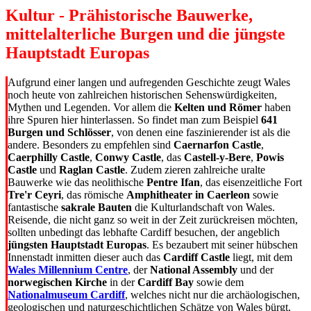
Kultur - Prähistorische Bauwerke,
mittelalterliche Burgen und die jüngste
Hauptstadt Europas
Aufgrund einer langen und aufregenden Geschichte zeugt Wales
noch heute von zahlreichen historischen Sehenswürdigkeiten,
Mythen und Legenden. Vor allem die
Kelten und Römer
haben
ihre Spuren hier hinterlassen. So findet man zum Beispiel
641
Burgen und Schlösser
, von denen eine faszinierender ist als die
andere. Besonders zu empfehlen sind
Caernarfon Castle
,
Caerphilly Castle
,
Conwy Castle
, das
Castell-y-Bere
,
Powis
Castle
und
Raglan Castle
. Zudem zieren zahlreiche uralte
Bauwerke wie das neolithische
Pentre Ifan
, das eisenzeitliche Fort
Tre'r Ceyri
, das römische
Amphitheater in Caerleon
sowie
fantastische
sakrale Bauten
die Kulturlandschaft von Wales.
Reisende, die nicht ganz so weit in der Zeit zurückreisen möchten,
sollten unbedingt das lebhafte Cardiff besuchen, der angeblich
jüngsten Hauptstadt Europas
. Es bezaubert mit seiner hübschen
Innenstadt inmitten dieser auch das
Cardiff Castle
liegt, mit dem
Wales Millennium Centre
, der
National Assembly
und der
norwegischen Kirche
in der
Cardiff Bay
sowie dem
Nationalmuseum Cardiff
, welches nicht nur die archäologischen,
geologischen und naturgeschichtlichen Schätze von Wales bürgt,