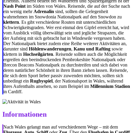
Erlebnis. Äußerst beliebt bei Wanderern und Spaziergängern ist der
Nash Point
im Süden von Wales. Reisende, die auf der Suche nach
ein wenig mehr
Adrenalin
sind, sollten die Gelegenheit
wahrnehmen im Snowdonia Nationalpark auf den Snowdon zu
klettern
. Es gibt verschiedene Routen mit unterschiedlichen
Schwierigkeitsgraden. Wer erst einmal den Gipfel erreicht hat, wird
vom Ausblick völlig überwältigt sein und jegliche Strapazen, die
der Aufstieg mit sich gebracht hat in Windeseile vergessen haben.
Der Nationalpark bietet zudem eine Reihe weiterer Aktivitäten an,
darunter sind
Höhlenwanderungen
,
Kanu und Rafting
sowie
klettern in
Hochseilgärten
. Reisende sollten auch die Möglichkeit
ergreifen den beeindruckenden Pembrokeshire Nationalpark oder
Brecon Beacons Nationalpark zu durchstreifen und sich dabei von
deren natürlicher Schönheit in ihren Bann ziehen lassen. Reisende,
die sich dem Sport lieber passiv zuwenden möchten, sollten sich
unbedingt ein
Rugbyspiel
, der Nationalsport in Wales, während
ihres Aufenthalts ansehen, so zum Beispiel im
Millennium Stadion
in Cardiff.
Informationen
Nach Wales gelangt man auf verschiedenem Wege – mit dem
Flugzeug
,
Auto
,
Schiff
oder
Zug
. Über den
Flughafen in Cardiff