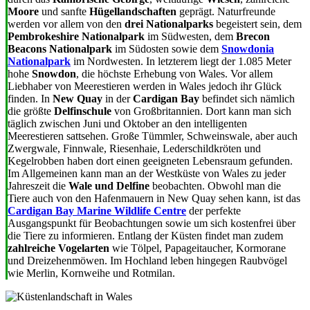
Moore
und sanfte
Hügellandschaften
geprägt. Naturfreunde
werden vor allem von den
drei Nationalparks
begeistert sein, dem
Pembrokeshire Nationalpark
im Südwesten, dem
Brecon
Beacons Nationalpark
im Südosten sowie dem
Snowdonia
Nationalpark
im Nordwesten. In letzterem liegt der 1.085 Meter
hohe
Snowdon
, die höchste Erhebung von Wales. Vor allem
Liebhaber von Meerestieren werden in Wales jedoch ihr Glück
finden. In
New Quay
in der
Cardigan Bay
befindet sich nämlich
die größte
Delfinschule
von Großbritannien. Dort kann man sich
täglich zwischen Juni und Oktober an den intelligenten
Meerestieren sattsehen. Große Tümmler, Schweinswale, aber auch
Zwergwale, Finnwale, Riesenhaie, Lederschildkröten und
Kegelrobben haben dort einen geeigneten Lebensraum gefunden.
Im Allgemeinen kann man an der Westküste von Wales zu jeder
Jahreszeit die
Wale und Delfine
beobachten. Obwohl man die
Tiere auch von den Hafenmauern in New Quay sehen kann, ist das
Cardigan Bay Marine Wildlife Centre
der perfekte
Ausgangspunkt für Beobachtungen sowie um sich kostenfrei über
die Tiere zu informieren. Entlang der Küsten findet man zudem
zahlreiche Vogelarten
wie Tölpel, Papageitaucher, Kormorane
und Dreizehenmöwen. Im Hochland leben hingegen Raubvögel
wie Merlin, Kornweihe und Rotmilan.