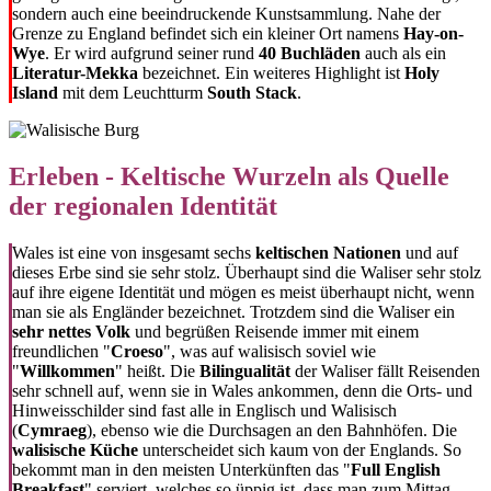
sondern auch eine beeindruckende Kunstsammlung. Nahe der
Grenze zu England befindet sich ein kleiner Ort namens
Hay-on-
Wye
. Er wird aufgrund seiner rund
40 Buchläden
auch als ein
Literatur-Mekka
bezeichnet. Ein weiteres Highlight ist
Holy
Island
mit dem Leuchtturm
South Stack
.
Erleben - Keltische Wurzeln als Quelle
der regionalen Identität
Wales ist eine von insgesamt sechs
keltischen Nationen
und auf
dieses Erbe sind sie sehr stolz. Überhaupt sind die Waliser sehr stolz
auf ihre eigene Identität und mögen es meist überhaupt nicht, wenn
man sie als Engländer bezeichnet. Trotzdem sind die Waliser ein
sehr nettes Volk
und begrüßen Reisende immer mit einem
freundlichen "
Croeso
", was auf walisisch soviel wie
"
Willkommen
" heißt. Die
Bilingualität
der Waliser fällt Reisenden
sehr schnell auf, wenn sie in Wales ankommen, denn die Orts- und
Hinweisschilder sind fast alle in Englisch und Walisisch
(
Cymraeg
), ebenso wie die Durchsagen an den Bahnhöfen. Die
walisische Küche
unterscheidet sich kaum von der Englands. So
bekommt man in den meisten Unterkünften das "
Full English
Breakfast
" serviert, welches so üppig ist, dass man zum Mittag