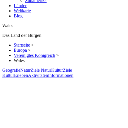
Südamerika
Länder
Weltkarte
Blog
Wales
Das Land der Burgen
Startseite
>
Europa
>
Vereinigtes Königreich
>
Wales
Geografie
Natur
Ziele Natur
Kultur
Ziele
Kultur
Erleben
Aktivitäten
Informationen