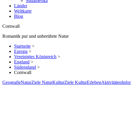
Südamerika
Länder
Weltkarte
Blog
Cornwall
Romantik pur und unberührte Natur
Startseite
>
Europa
>
Vereinigtes Königreich
>
England
>
Südengland
>
Cornwall
Geografie
Natur
Ziele Natur
Kultur
Ziele Kultur
Erleben
Aktivitäten
Info