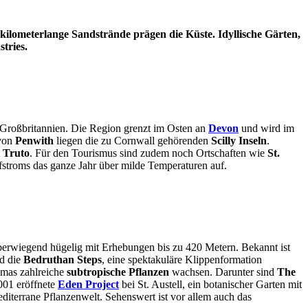
kilometerlange Sandstrände prägen die Küste. Idyllische Gärten,
tries.
 Großbritannien. Die Region grenzt im Osten an
Devon
und wird im
 von
Penwith
liegen die zu Cornwall gehörenden
Scilly Inseln
.
t
Truto
. Für den Tourismus sind zudem noch Ortschaften wie
St.
stroms das ganze Jahr über milde Temperaturen auf.
überwiegend hügelig mit Erhebungen bis zu 420 Metern. Bekannt ist
nd die
Bedruthan Steps
, eine spektakuläre Klippenformation
imas zahlreiche
subtropische Pflanzen
wachsen. Darunter sind
The
2001 eröffnete
Eden Project
bei St. Austell, ein botanischer Garten mit
iterrane Pflanzenwelt. Sehenswert ist vor allem auch das