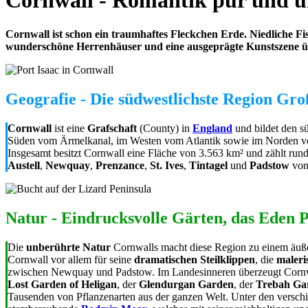
Cornwall - Romantik pur und u
Cornwall ist schon ein traumhaftes Fleckchen Erde. Niedliche Fi
wunderschöne Herrenhäuser und eine ausgeprägte Kunstszene übe
Geografie - Die südwestlichste Region Gro
Cornwall
ist eine
Grafschaft
(County) in
England
und bildet den sü
Süden vom Ärmelkanal, im Westen vom Atlantik sowie im Norden vo
Insgesamt besitzt Cornwall eine Fläche von 3.563 km² und zählt run
Austell
,
Newquay
,
Prenzance
,
St. Ives
,
Tintagel
und
Padstow
von
Natur - Eindrucksvolle Gärten, das Eden
Die
unberührte Natur
Cornwalls macht diese Region zu einem äuß
Cornwall vor allem für seine
dramatischen Steilklippen
, die
maleri
zwischen Newquay und Padstow. Im Landesinneren überzeugt Cornwa
Lost Garden of Heligan
, der
Glendurgan Garden
, der
Trebah Ga
Tausenden von Pflanzenarten aus der ganzen Welt. Unter den verschi