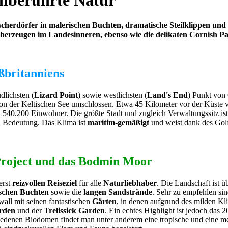
nberührte Natur
scherdörfer in malerischen Buchten, dramatische Steilklippen und 
rzeugen im Landesinneren, ebenso wie die delikaten Cornish Pas
ßbritanniens
dlichsten (
Lizard Point
) sowie westlichsten (
Land's End
) Punkt von
n der Keltischen See umschlossen. Etwa 45 Kilometer vor der Küste
d 540.200 Einwohner. Die größte Stadt und zugleich Verwaltungssitz is
 Bedeutung. Das Klima ist
maritim-gemäßigt
und weist dank des Golf
 Project und das Bodmin Moor
erst
reizvollen Reiseziel
für alle
Naturliebhaber
. Die Landschaft ist 
schen Buchten
sowie die
langen Sandstrände
. Sehr zu empfehlen si
ll mit seinen fantastischen
Gärten
, in denen aufgrund des milden Kl
rden
und der
Trelissick Garden
. Ein echtes Highlight ist jedoch das 
edenen Biodomen findet man unter anderem eine tropische und eine med