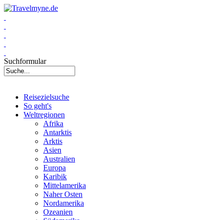
Suchformular
Reisezielsuche
So geht's
Weltregionen
Afrika
Antarktis
Arktis
Asien
Australien
Europa
Karibik
Mittelamerika
Naher Osten
Nordamerika
Ozeanien