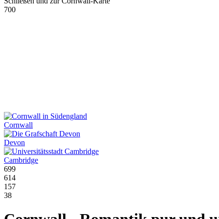
Schließen und zur Cornwall-Karte
700
Cornwall
Devon
Cambridge
699
614
157
38