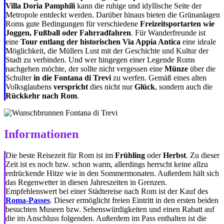
Villa Doria Pamphili
kann die ruhige und idyllische Seite der
Metropole entdeckt werden. Darüber hinaus bieten die Grünanlagen
Roms gute Bedingungen für verschiedene
Freizeitsportarten wie
Joggen, Fußball oder Fahrradfahren
. Für Wanderfreunde ist
eine
Tour entlang der historischen Via Appia Antica
eine ideale
Möglichkeit, die Müllers Lust mit der Geschichte und Kultur der
Stadt zu verbinden. Und wer hingegen einer Legende Roms
nachgehen möchte, der sollte nicht vergessen eine
Münze
über die
Schulter
in die Fontana di Trevi
zu werfen. Gemäß eines alten
Volksglaubens
verspricht
dies nicht nur
Glück
, sondern auch die
Rückkehr nach Rom
.
Informationen
Die beste Reisezeit für Rom ist im
Frühling
oder
Herbst
. Zu dieser
Zeit ist es noch bzw. schon warm, allerdings herrscht keine allzu
erdrückende Hitze wie in den Sommermonaten. Außerdem hält sich
das Regenwetter in diesen Jahreszeiten in Grenzen.
Empfehlenswert bei einer Städtereise nach Rom ist der Kauf des
Roma-Passes
. Dieser ermöglicht freien Eintritt in den ersten beiden
besuchten Museen bzw. Sehenswürdigkeiten und einen Rabatt auf
die im Anschluss folgenden. Außerdem im Pass enthalten ist die