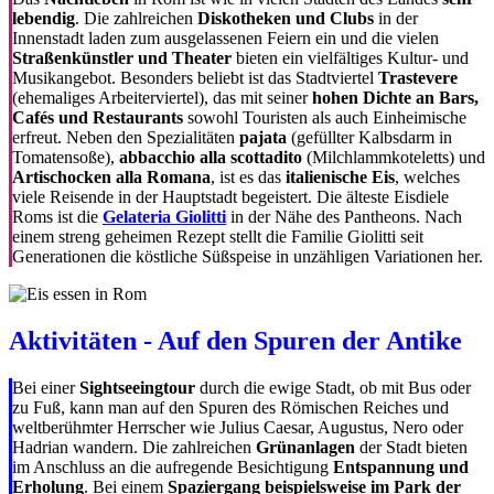
lebendig
. Die zahlreichen
Diskotheken und Clubs
in der
Innenstadt laden zum ausgelassenen Feiern ein und die vielen
Straßenkünstler und Theater
bieten ein vielfältiges Kultur- und
Musikangebot. Besonders beliebt ist das Stadtviertel
Trastevere
(ehemaliges Arbeiterviertel), das mit seiner
hohen Dichte an Bars,
Cafés und Restaurants
sowohl Touristen als auch Einheimische
erfreut. Neben den Spezialitäten
pajata
(gefüllter Kalbsdarm in
Tomatensoße),
abbacchio alla scottadito
(Milchlammkoteletts) und
Artischocken alla Romana
, ist es das
italienische Eis
, welches
viele Reisende in der Hauptstadt begeistert. Die älteste Eisdiele
Roms ist die
Gelateria Giolitti
in der Nähe des Pantheons. Nach
einem streng geheimen Rezept stellt die Familie Giolitti seit
Generationen die köstliche Süßspeise in unzähligen Variationen her.
Aktivitäten - Auf den Spuren der Antike
Bei einer
Sightseeingtour
durch die ewige Stadt, ob mit Bus oder
zu Fuß, kann man auf den Spuren des Römischen Reiches und
weltberühmter Herrscher wie Julius Caesar, Augustus, Nero oder
Hadrian wandern. Die zahlreichen
Grünanlagen
der Stadt bieten
im Anschluss an die aufregende Besichtigung
Entspannung und
Erholung
. Bei einem
Spaziergang beispielsweise im Park der