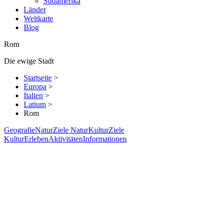
Südamerika
Länder
Weltkarte
Blog
Rom
Die ewige Stadt
Startseite
>
Europa
>
Italien
>
Latium
>
Rom
Geografie
Natur
Ziele Natur
Kultur
Ziele
Kultur
Erleben
Aktivitäten
Informationen