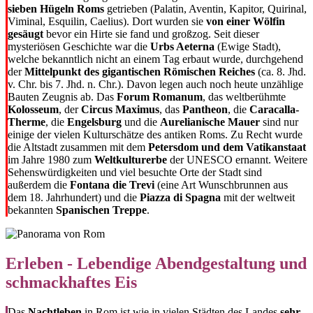
sieben Hügeln Roms
getrieben (Palatin, Aventin, Kapitor, Quirinal,
Viminal, Esquilin, Caelius). Dort wurden sie
von einer Wölfin
gesäugt
bevor ein Hirte sie fand und großzog. Seit dieser
mysteriösen Geschichte war die
Urbs Aeterna
(Ewige Stadt),
welche bekanntlich nicht an einem Tag erbaut wurde, durchgehend
der
Mittelpunkt des gigantischen Römischen Reiches
(ca. 8. Jhd.
v. Chr. bis 7. Jhd. n. Chr.). Davon legen auch noch heute unzählige
Bauten Zeugnis ab. Das
Forum Romanum
, das weltberühmte
Kolosseum
, der
Circus Maximus
, das
Pantheon
, die
Caracalla-
Therme
, die
Engelsburg
und die
Aurelianische Mauer
sind nur
einige der vielen Kulturschätze des antiken Roms. Zu Recht wurde
die Altstadt zusammen mit dem
Petersdom und dem Vatikanstaat
im Jahre 1980 zum
Weltkulturerbe
der UNESCO ernannt. Weitere
Sehenswürdigkeiten und viel besuchte Orte der Stadt sind
außerdem die
Fontana die Trevi
(eine Art Wunschbrunnen aus
dem 18. Jahrhundert) und die
Piazza di Spagna
mit der weltweit
bekannten
Spanischen Treppe
.
Erleben - Lebendige Abendgestaltung und
schmackhaftes Eis
Das
Nachtleben
in Rom ist wie in vielen Städten des Landes
sehr