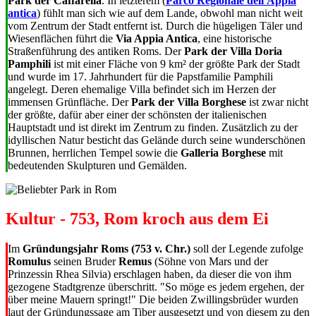
Park der Caffarella
. In letzterem (
Parco Regionale dell'Appia
antica
) fühlt man sich wie auf dem Lande, obwohl man nicht weit
vom Zentrum der Stadt entfernt ist. Durch die hügeligen Täler und
Wiesenflächen führt die
Via Appia Antica
, eine historische
Straßenführung des antiken Roms. Der
Park der Villa Doria
Pamphili
ist mit einer Fläche von 9 km² der größte Park der Stadt
und wurde im 17. Jahrhundert für die Papstfamilie Pamphili
angelegt. Deren ehemalige Villa befindet sich im Herzen der
immensen Grünfläche. Der
Park der Villa Borghese
ist zwar nicht
der größte, dafür aber einer der schönsten der italienischen
Hauptstadt und ist direkt im Zentrum zu finden. Zusätzlich zu der
idyllischen Natur besticht das Gelände durch seine wunderschönen
Brunnen, herrlichen Tempel sowie die
Galleria Borghese
mit
bedeutenden Skulpturen und Gemälden.
Kultur - 753, Rom kroch aus dem Ei
Im
Gründungsjahr Roms (753 v. Chr.)
soll der Legende zufolge
Romulus
seinen Bruder
Remus
(Söhne von Mars und der
Prinzessin Rhea Silvia) erschlagen haben, da dieser die von ihm
gezogene Stadtgrenze überschritt. "So möge es jedem ergehen, der
über meine Mauern springt!" Die beiden Zwillingsbrüder wurden
laut der Gründungssage am Tiber ausgesetzt und von diesem zu den