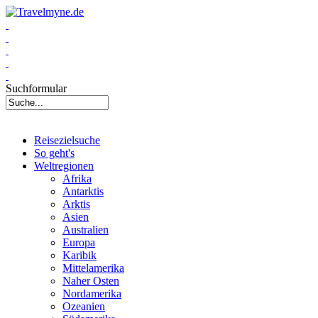
Suchformular
Reisezielsuche
So geht's
Weltregionen
Afrika
Antarktis
Arktis
Asien
Australien
Europa
Karibik
Mittelamerika
Naher Osten
Nordamerika
Ozeanien