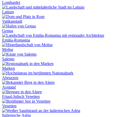
Lombardei
Latium
Vatikanstadt
Genua
Emilia-Romagna
Molise
Salento
Marken
Abruzzen
Aostatal
Friaul-Julisch Venetien
Venetien
Italienische Adria