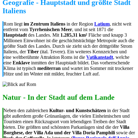
Geografie - Hauptstadt und größte Stadt
Italiens
Rom liegt
im Zentrum Italiens
in der Region
Latium
, nicht weit
entfernt vom
Tyrrhenischen Meer
, und ist seit 1871 die
Hauptstadt
des Landes. Mit
1.285,31 km²
Fläche und knapp 3
Millionen Einwohner ist die geschichtsträchtige Metropole auch die
größte Stadt des Landes. Durch sie zieht sich der drittgrößte Strom
Italiens, der
Tiber
(ital. Tevere). Ein weiteres Kennzeichen und
eine weltberühmte Attraktion Roms ist die
Vatikanstadt
, welche
eine
Enklave
inmitten der Hauptstadt bildet. Das vorherrschende
Klima ist typisch
mediterran
und wartet im Sommer mit trockener
Hitze und im Winter mit milder, feuchter Luft auf.
Natur - In der Stadt auf dem Lande
Neben den zahlreichen
Kultur- und Kunstschätzen
in der Stadt
gibt außerdem große Grünanlagen, die vielen Einheimischen und
Touristen einen Rückzugsort vom lebendigen Treiben der Stadt
bieten. Die größten und schönsten Parkanlagen sind die der
Villa
Borghese, der Villa Ada und der Villa Doria Pamphili
sowie der