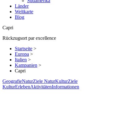
Südamerika
Länder
Weltkarte
Blog
Capri
Rückzugsort par excellence
Startseite
>
Europa
>
Italien
>
Kampanien
>
Capri
Geografie
Natur
Ziele Natur
Kultur
Ziele
Kultur
Erleben
Aktivitäten
Informationen