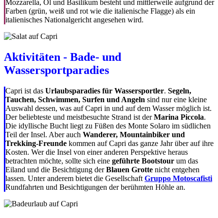
Mozzarella, Öl und Basilikum besteht und mittlerweile aufgrund der
Farben (grün, weiß und rot wie die italienische Flagge) als ein
italienisches Nationalgericht angesehen wird.
Aktivitäten - Bade- und
Wassersportparadies
Capri ist das
Urlaubsparadies für Wassersportler
.
Segeln,
Tauchen, Schwimmen, Surfen und Angeln
sind nur eine kleine
Auswahl dessen, was auf Capri in und auf dem Wasser möglich ist.
Der beliebteste und meistbesuchte Strand ist der
Marina Piccola
.
Die idyllische Bucht liegt zu Füßen des Monte Solaro im südlichen
Teil der Insel. Aber auch
Wanderer, Mountainbiker und
Trekking-Freunde
kommen auf Capri das ganze Jahr über auf ihre
Kosten. Wer die Insel von einer anderen Perspektive heraus
betrachten möchte, sollte sich eine
geführte Bootstour
um das
Eiland und die Besichtigung der
Blauen Grotte
nicht entgehen
lassen. Unter anderem bietet die Gesellschaft
Gruppo Motoscafisti
Rundfahrten und Besichtigungen der berühmten Höhle an.