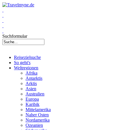
Suchformular
Reisezielsuche
So geht's
Weltregionen
Afrika
Antarktis
Arktis
Asien
Australien
Europa
Karibik
Mittelamerika
Naher Osten
Nordamerika
Ozeanien