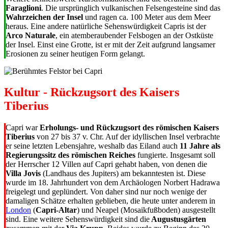
Faraglioni
. Die ursprünglich vulkanischen Felsengesteine sind das
Wahrzeichen der Insel
und ragen ca. 100 Meter aus dem Meer
heraus. Eine andere natürliche Sehenswürdigkeit Capris ist der
Arco Naturale
, ein atemberaubender Felsbogen an der Ostküste
der Insel. Einst eine Grotte, ist er mit der Zeit aufgrund langsamer
Erosionen zu seiner heutigen Form gelangt.
Kultur - Rückzugsort des Kaisers
Tiberius
Capri war
Erholungs- und Rückzugsort des römischen Kaisers
Tiberius
von 27 bis 37 v. Chr. Auf der idyllischen Insel verbrachte
er seine letzten Lebensjahre, weshalb das Eiland auch
11 Jahre als
Regierungssitz des römischen Reiches
fungierte. Insgesamt soll
der Herrscher 12 Villen auf Capri gehabt haben, von denen die
Villa Jovis
(Landhaus des Jupiters) am bekanntesten ist. Diese
wurde im 18. Jahrhundert von dem Archäologen Norbert Hadrawa
freigelegt und geplündert. Von daher sind nur noch wenige der
damaligen Schätze erhalten geblieben, die heute unter anderem in
London
(
Capri-Altar
) und Neapel (Mosaikfußboden) ausgestellt
sind. Eine weitere Sehenswürdigkeit sind die
Augustusgärten