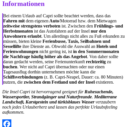
Informationen
Bei einem Urlaub auf Capri sollte beachtet werden, dass das
Fahren mit
dem eigenen
Auto
/Motorrad bzw. dem Mietwagen
zeitweise strengstens verboten
ist. Zwischen den
Frühlings- und
Herbstmonaten
ist das Autofahren auf der Insel
nur den
Anwohnern erlaubt
. Um allerdings nicht alles zu Fuß erkunden zu
müssen, bieten kleine
Ferienbusse, Taxis, Seilbahnen und
Sessellifte
ihre Dienste an. Obwohl die Auswahl an
Hotels und
Ferienwohnungen
nicht gering ist, ist
in den Sommermonaten
die Nachfrage häufig höher als das Angebot
. Von daher sollte
daran gedacht werden, seine Ferienunterkunft
rechtzeitig
zu
buchen
. Wer nicht auf Capri übernachten oder nur einen
Tagesausflug dorthin unternehmen möchte kann die
Schiffsverbindungen
(z. B. Capri-Neapel, Dauer: ca. 80 Minuten)
nutzen, die
zwischen dem Festland und der Insel
existieren.
Die Insel Capri ist hervorragend geeignet für
Ruhesuchende,
Wassersportler, Strandgänger und Naturfreunde
.
Mediterrane
Landschaft, Karstgestein und türkisblaues Wasser
verzaubern
noch jedes Urlauberherz und lassen das perfekte Urlaubsfeeling
aufkommen.