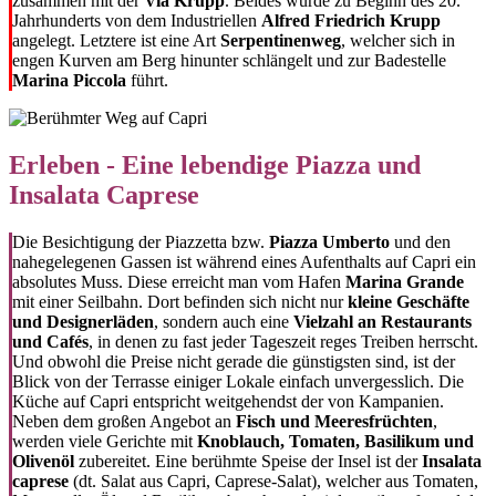
zusammen mit der
Via Krupp
. Beides wurde zu Beginn des 20.
Jahrhunderts von dem Industriellen
Alfred Friedrich Krupp
angelegt. Letztere ist eine Art
Serpentinenweg
, welcher sich in
engen Kurven am Berg hinunter schlängelt und zur Badestelle
Marina Piccola
führt.
Erleben - Eine lebendige Piazza und
Insalata Caprese
Die Besichtigung der Piazzetta bzw.
Piazza Umberto
und den
nahegelegenen Gassen ist während eines Aufenthalts auf Capri ein
absolutes Muss. Diese erreicht man vom Hafen
Marina Grande
mit einer Seilbahn. Dort befinden sich nicht nur
kleine Geschäfte
und Designerläden
, sondern auch eine
Vielzahl an Restaurants
und Cafés
, in denen zu fast jeder Tageszeit reges Treiben herrscht.
Und obwohl die Preise nicht gerade die günstigsten sind, ist der
Blick von der Terrasse einiger Lokale einfach unvergesslich. Die
Küche auf Capri entspricht weitgehendst der von Kampanien.
Neben dem großen Angebot an
Fisch und Meeresfrüchten
,
werden viele Gerichte mit
Knoblauch, Tomaten, Basilikum und
Olivenöl
zubereitet. Eine berühmte Speise der Insel ist der
Insalata
caprese
(dt. Salat aus Capri, Caprese-Salat), welcher aus Tomaten,