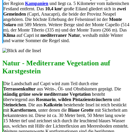
der Region
Kampanien
und liegt ca. 5 Kilometer vom italienischen
Festland entfernt. Das
10,4 km²
große Eiland gliedert sich in
zwei
Gemeinden
(Capri, Anacapri), die beide der Provinz Neapel
angehören. Die höchste Erhebung der Felseninsel ist der
Monte
Solaro
mit 589 Metern. Weitere Berge sind der Monte Capello (514
m), der Monte Tiberio (335 m) und der Monte Tuoro (266 m). Das
Klima
auf Capri ist
mediterraner Natur
, weshalb milde Winter
und warme Sommer die Regel sind.
Natur - Mediterrane Vegetation auf
Karstgestein
Die Landschaft auf Capri wird zum Teil durch eine
Terrassenkultur
aus Wein-, Öl- und Obstbäumen geprägt. Die
ständig grüne sowie mediterrane Vegetation
besteht
überwiegend aus
Rosmarin
,
wilden
Pistaziensträuchern
und
Steineichen
. Die aus
Kalkstein
bestehende Insel ist reich bestückt
mit
Karstformen
, unter denen die
Blaue Grotte
mit Sicherheit am
bekanntesten ist. Diese ist ca. 30 Meter breit, 50 Meter lang sowie
15 Meter tief und zeichnet sich durch ihr leuchtend blaues Wasser
aus, welches mit Hilfe der Lichtreflexion am Meeresboden entsteht.
Weitere nennenswerte Karstformationen sind die berühmten