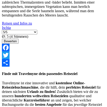
zahlreichen Thermalzentren und -bäder beliebt. Inmitten einer
subtropischen, immergrünen Vegetation kann man herrlich
entspannen und die Seele baumeln lassen, während man dem
beruhigenden Rauschen des Meeres lauscht.
Reisen und Infos zu
Ischia
Ø:
5
(
4
Stimmen)
Facebook
Twitter
Share
Finde mit Travelmyne dein passendes Reiseziel
Travelmyne ist eine innovative und
kostenlose Online-
Reisezielsuchmaschine
, die dir hilft, dein
perfektes Reiseziel
für
deinen nächsten
Urlaub zu finden!
Zusätzlich bieten wir dir zu
unseren
hunderten weltweiten Reisezielen
qualitative und
übersichtliche
Kurzreiseführer
an und zeigen, bei welcher
Buchungsseite du die
besten Angebote
für das jeweilige Reiseziel