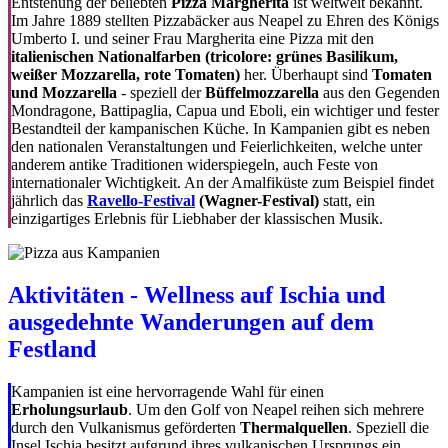
Entstehung der beliebten
Pizza Margherita
ist weltweit bekannt.
Im Jahre 1889 stellten Pizzabäcker aus Neapel zu Ehren des Königs
Umberto I. und seiner Frau Margherita eine Pizza mit den
italienischen Nationalfarben (tricolore: grünes Basilikum,
weißer Mozzarella, rote Tomaten)
her. Überhaupt sind
Tomaten
und Mozzarella
- speziell der
Büffelmozzarella
aus den Gegenden
Mondragone, Battipaglia, Capua und Eboli, ein wichtiger und fester
Bestandteil der kampanischen Küche. In Kampanien gibt es neben
den nationalen Veranstaltungen und Feierlichkeiten, welche unter
anderem antike Traditionen widerspiegeln, auch Feste von
internationaler Wichtigkeit. An der Amalfiküste zum Beispiel findet
jährlich das
Ravello-Festival
(Wagner-Festival)
statt, ein
einzigartiges Erlebnis für Liebhaber der klassischen Musik.
Aktivitäten - Wellness auf Ischia und
ausgedehnte Wanderungen auf dem
Festland
Kampanien ist eine hervorragende Wahl für einen
Erholungsurlaub
. Um den Golf von Neapel reihen sich mehrere
durch den Vulkanismus geförderten
Thermalquellen
. Speziell die
Insel Ischia besitzt aufgrund ihres vulkanischen Ursprungs ein