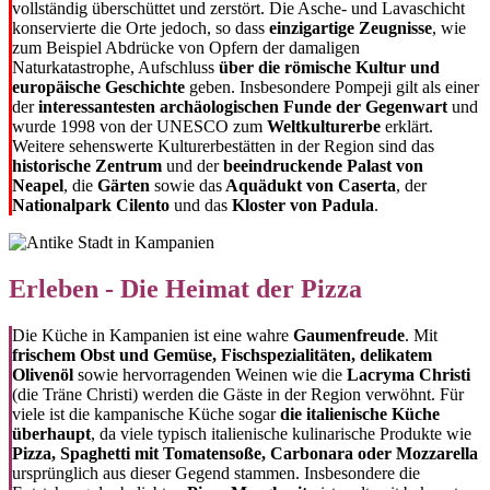
vollständig überschüttet und zerstört. Die Asche- und Lavaschicht
konservierte die Orte jedoch, so dass
einzigartige Zeugnisse
, wie
zum Beispiel Abdrücke von Opfern der damaligen
Naturkatastrophe, Aufschluss
über die römische Kultur und
europäische Geschichte
geben. Insbesondere Pompeji gilt als einer
der
interessantesten archäologischen Funde der Gegenwart
und
wurde 1998 von der UNESCO zum
Weltkulturerbe
erklärt.
Weitere sehenswerte Kulturerbestätten in der Region sind das
historische Zentrum
und der
beeindruckende Palast von
Neapel
, die
Gärten
sowie das
Aquädukt von Caserta
, der
Nationalpark Cilento
und das
Kloster von Padula
.
Erleben - Die Heimat der Pizza
Die Küche in Kampanien ist eine wahre
Gaumenfreude
. Mit
frischem Obst und Gemüse, Fischspezialitäten, delikatem
Olivenöl
sowie hervorragenden Weinen wie die
Lacryma Christi
(die Träne Christi) werden die Gäste in der Region verwöhnt. Für
viele ist die kampanische Küche sogar
die italienische Küche
überhaupt
, da viele typisch italienische kulinarische Produkte wie
Pizza, Spaghetti mit Tomatensoße, Carbonara oder Mozzarella
ursprünglich aus dieser Gegend stammen. Insbesondere die