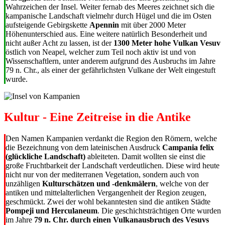
Wahrzeichen der Insel. Weiter fernab des Meeres zeichnet sich die
kampanische Landschaft vielmehr durch Hügel und die im Osten
aufsteigende Gebirgskette
Apennin
mit über 2000 Meter
Höhenunterschied aus. Eine weitere natürlich Besonderheit und
nicht außer Acht zu lassen, ist der
1300 Meter hohe
Vulkan Vesuv
östlich von Neapel, welcher zum Teil noch aktiv ist und von
Wissenschaftlern, unter anderem aufgrund des Ausbruchs im Jahre
79 n. Chr., als einer der gefährlichsten Vulkane der Welt eingestuft
wurde.
Kultur - Eine Zeitreise in die Antike
Den Namen Kampanien verdankt die Region den Römern, welche
die Bezeichnung von dem lateinischen Ausdruck
Campania felix
(glückliche Landschaft)
ableiteten. Damit wollten sie einst die
große Fruchtbarkeit der Landschaft verdeutlichen. Diese wird heute
nicht nur von der mediterranen Vegetation, sondern auch von
unzähligen
Kulturschätzen und -denkmälern
, welche von der
antiken und mittelalterlichen Vergangenheit der Region zeugen,
geschmückt. Zwei der wohl bekanntesten sind die antiken Städte
Pompeji und Herculaneum
. Die geschichtsträchtigen Orte wurden
im Jahre
79 n. Chr. durch einen Vulkanausbruch des Vesuvs