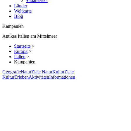
Südamerika
Länder
Weltkarte
Blog
Kampanien
Antikes Italien am Mittelmeer
Startseite
>
Europa
>
Italien
>
Kampanien
Geografie
Natur
Ziele Natur
Kultur
Ziele
Kultur
Erleben
Aktivitäten
Informationen