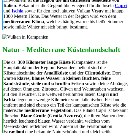
Einwohnern ist
die Region die am dichtesten besiedelte von
Italien
. Bekannt ist die Gegend überwiegend für die Inseln
Capri
und
Ischia
sowie für den noch aktiven Vulkan
Vesuv
mit knapp
1300 Metern Höhe. Das Wetter in der Region wird von dem
mediterranen Klima
, welches häufig warme bis heiße Sommer
sowie milde Winter mit sich bringt, bestimmt.
Natur - Mediterrane Küstenlandschaft
Die ca.
300 Kilometer lange Küste
Kampaniens ist die
Hauptattraktion der Region. Besonders beliebt sind die
Küstenabschnitte der
Amalfiküste
und der
Cilentoküste
. Dort
warten
klares, blaues Wasser
in
kleinen Buchten
,
feine
Sandstrände
,
steile und schroffen Felsen
sowie kleine Abhänge,
auf denen Orangen, Zitronen, Oliven und Weintrauben wachsen,
auf den Besucher. Die weltweit berühmten Inseln
Capri und
Ischia
liegen nur wenige Kilometer vom italienischen Festland
entfernt und sind ebenso ein Teil der kampanischen Küste wie die
malerische
mediterrane Vegetation
. Das Eiland Capri ist bekannt
für seine
Blaue Grotte (Grotta Azzurra)
, die ihren Namen dem
herrlich leuchtend blauen Wasser verdankt, welches vom
Meeresboden reflektiert wird. Zudem ist die Felsformation
Faraglioni
eine bekannte Naturschönheit und gleichzeitig