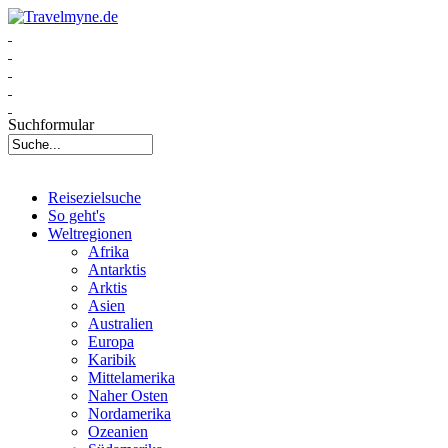
Suchformular
Reisezielsuche
So geht's
Weltregionen
Afrika
Antarktis
Arktis
Asien
Australien
Europa
Karibik
Mittelamerika
Naher Osten
Nordamerika
Ozeanien