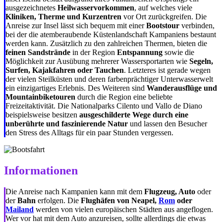
ausgezeichnetes
Heilwasservorkommen
, auf welches viele
Kliniken, Therme und Kurzentren
vor Ort zurückgreifen. Die
Anreise zur Insel lässt sich bequem mit einer
Bootstour
verbinden,
bei der die atemberaubende Küstenlandschaft Kampaniens bestaunt
werden kann. Zusätzlich zu den zahlreichen Thermen, bieten die
feinen Sandstrände
in der Region
Entspannung
sowie die
Möglichkeit zur Ausübung mehrerer Wassersportarten wie
Segeln,
Surfen, Kajakfahren oder Tauchen
. Letzteres ist gerade wegen
der vielen Steilküsten und deren farbenprächtiger Unterwasserwelt
ein einzigartiges Erlebnis. Des Weiteren sind
Wanderausflüge und
Mountainbiketouren
durch die Region eine beliebte
Freizeitaktivität. Die Nationalparks Cilento und Vallo de Diano
beispielsweise besitzen
ausgeschilderte Wege durch eine
unberührte und faszinierende Natur
und lassen den Besucher
den Stress des Alltags für ein paar Stunden vergessen.
Informationen
Die Anreise nach Kampanien kann mit dem
Flugzeug, Auto
oder
der
Bahn
erfolgen. Die
Flughäfen von Neapel,
Rom
oder
Mailand
werden von vielen europäischen Städten aus angeflogen.
Wer vor hat mit dem Auto anzureisen, sollte allerdings die etwas