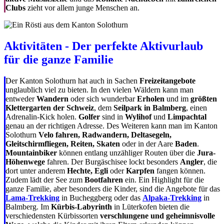
Clubs
zieht vor allem junge Menschen an.
Aktivitäten - Der perfekte Aktivurlaub
für die ganze Familie
Der Kanton Solothurn hat auch in Sachen
Freizeitangebote
unglaublich viel zu bieten. In den vielen Wäldern kann man
entweder
Wandern
oder sich wunderbar
Erholen
und im
größten
Klettergarten der Schweiz
, dem
Seilpark in Balmberg
, einen
Adrenalin-Kick holen.
Golfer
sind in
Wylihof
und
Limpachtal
genau an der richtigen Adresse. Des Weiteren kann man im Kanton
Solothurn
Velo fahren, Radwandern, Deltasegeln,
Gleitschirmfliegen, Reiten, Skaten
oder in der Aare
Baden
.
Mountainbiker
können entlang unzähliger Routen über die
Jura-
Höhenwege
fahren. Der Burgäschisee lockt besonders
Angler
, die
dort unter anderem
Hechte, Egli
oder
Karpfen
fangen können.
Zudem lädt der See zum
Bootfahren
ein. Ein Highlight für die
ganze Familie, aber besonders die Kinder, sind die Angebote für das
Lama-Trekking
in Bucheggberg oder das
Alpaka-Trekking
in
Balmberg. Im
Kürbis-Labyrinth
in Lüterkofen bieten die
verschiedensten Kürbissorten
verschlungene und geheimnisvolle