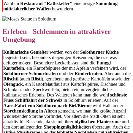
Wahl im
Restaurant "Rathskeller"
eine riesige
Sammlung
mittelalterlicher Waffen
bewundern.
Erleben - Schlemmen in attraktiver
Umgebung
Kulinarische Genießer
werden von der
Solothurner Küche
begeistert sein, besonders diejenigen Reisenden, die es etwas
deftiger mögen. Besondere Leckerbissen sind die
Funggi
Kartoffeln
, ein Kartoffelpüree der mit Äpfeln verfeinert wird, der
Solothurner Schmorbraten
und der
Rinderbraten
. Aber auch die
Röschti
(auch
Rösti
), geriebene und geröstete Kartoffeln sowie der
Ofenguck
, ein Kartoffelauflauf aus Kartoffelpüree, Eischnee und
Schinken- oder Speckwürfeln, bieten ein unvergleichliches
kulinarisches Erlebnis.
Des Weiteren kann man die wohl
schönste
Fluss-Schifffahrt der Schweiz
in Solothurn erleben. Auf der
Aare-Fahrt von Solothurn nach Biel/Bienne
wird Halt an der
Storchensiedlung in Altren
gemacht, wo man die größte Anzahl
wildlebender Störche vorfindet. Vor allem die Stadt Olten ist sehr
attraktiv für Reisende, da sie mit ihrer
idyllischen Flanierzone
und
den dort anliegenden
Shoppingmöglichkeiten
überzeugt. Auch die
aktive Musikszene
und das
lebhafte Nachtleben
mit
zahlreichen