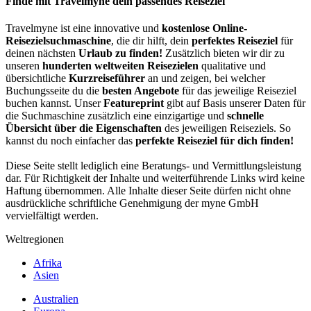
Finde mit Travelmyne dein passendes Reiseziel
Travelmyne ist eine innovative und
kostenlose Online-
Reisezielsuchmaschine
, die dir hilft, dein
perfektes Reiseziel
für
deinen nächsten
Urlaub zu finden!
Zusätzlich bieten wir dir zu
unseren
hunderten weltweiten Reisezielen
qualitative und
übersichtliche
Kurzreiseführer
an und zeigen, bei welcher
Buchungsseite du die
besten Angebote
für das jeweilige Reiseziel
buchen kannst. Unser
Featureprint
gibt auf Basis unserer Daten für
die Suchmaschine zusätzlich eine einzigartige und
schnelle
Übersicht über die Eigenschaften
des jeweiligen Reiseziels. So
kannst du noch einfacher das
perfekte Reiseziel für dich finden!
Diese Seite stellt lediglich eine Beratungs- und Vermittlungsleistung
dar. Für Richtigkeit der Inhalte und weiterführende Links wird keine
Haftung übernommen. Alle Inhalte dieser Seite dürfen nicht ohne
ausdrückliche schriftliche Genehmigung der myne GmbH
vervielfältigt werden.
Weltregionen
Afrika
Asien
Australien