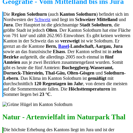
Geografie - Vom Mittelland bis ins Jura
Die
Region Solothurn
(auch
Kanton Solothurn
) befindet sich im
Nordwesten der
Schweiz
und liegt im
Schweizer Mittelland
und
Jura
. Der Hauptort ist die gleichnamige
Stadt Solothurn
, die
größte Stadt ist jedoch
Olten
. Der Kanton Solothurn hat eine Fläche
von 791 km² und zählt 262.965 Einwohner. Es gibt keinen weiteren
Kanton in der Schweiz das so
verzweigt
ist wie Solothurn. Er
grenzt an die Kantone
Bern,
Basel
-Landschaft, Aargau, Jura
sowie an das französische
Elsass
. Der Kanton selbst ist in
zehn
Bezirke
aufgeteilt, die allerdings 2005 noch einmal in
fünf
Amteien
aus je zwei Bezirken zusammengefasst wurden. Somit
gibt es heute die fünf Amteien:
Bucheggberg-Wasseramt,
Dorneck-Thierstein, Thal-Gäu, Olten-Gösgen
und
Solothurn-
Lebern
. Das Klima im Kanton Solothurn ist
gemäßigt
mit
durchschnittlich
120 Regentagen im Jahr
, von denen die meisten
auf die Sommermonate fallen. Die
Höchsttemperaturen
im
Sommer liegen bei
23 °C
.
Natur - Artenvielfalt im Naturpark Thal
Die höchste Erhebung des Kantons liegt im Jura und ist der