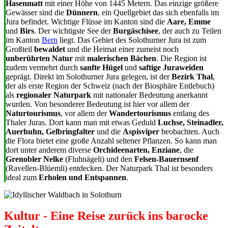
Hasenmatt
mit einer Höhe von 1445 Metern.
Das einzige größere
Gewässer sind
die
Dünnern
, ein Quellgebiet das sich ebenfalls im
Jura befindet. Wichtige Flüsse im Kanton sind die
Aare, Emme
und
Birs
. Der wichtigste See der
Burgäschisee
, der auch zu Teilen
im Kanton
Bern
liegt. Das Gebiet des Solothurner Jura ist zum
Großteil
bewaldet
und die Heimat einer zumeist noch
unberührten Natur
mit
malerischen Bächen
. Die Region ist
zudem vermehrt durch
sanfte Hügel
und
saftige Juraweiden
geprägt. Direkt im Solothurner Jura gelegen, ist der
Bezirk Thal
,
der als erste Region der Schweiz (nach der Biosphäre Entlebuch)
als
regionaler Naturpark
mit nationaler Bedeutung anerkannt
wurden. Von besonderer Bedeutung ist hier vor allem der
Naturtourismus
, vor allem der
Wandertourismus
entlang des
Thaler Juras. Dort kann man mit etwas Geduld
Luchse, Steinadler,
Auerhuhn, Gelbringfalter
und die
Aspisviper
beobachten. Auch
die Flora bietet eine große Anzahl seltener Pflanzen. So kann man
dort unter anderem diverse
Orchideenarten, Enziane
, die
Grenobler Nelke
(Fluhnägeli) und den
Felsen-Bauernsenf
(Ravellen-Blüemli) entdecken. Der Naturpark Thal ist besonders
ideal zum
Erholen und Entspannen
.
Kultur - Eine Reise zurück ins barocke