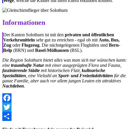
Wege
, welche die Kinder mit ihren Eltern erkunden können.
Informationen
Der Kanton Solothurn ist mit den
privaten und öffentlichen
Verkehrsmitteln
sehr gut zu erreichen - egal ob mit
Auto, Bus,
Zug
oder
Flugzeug
. Die nächstgelegenen Flughäfen sind
Bern-
Belp
(BRN) und
Basel-Mülhausen
(BSL).
Die Region Solothurn bietet alles was man sich nur wünschen kann:
eine
traumhafte Natur
mit einer ausgeprägten Flora und Fauna,
faszinierende Städte
mit historischen Flair,
kulinarische
Spezialitäten
, eine Vielzahl an
Sport- und Freizeitaktivitäten
für die
ganze Familie, aber auch vor allem jungen Leuten ein attraktives
Nachtleben
.
Facebook
Twitter
Share