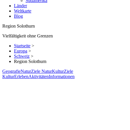
Südamerika
Länder
Weltkarte
Blog
Region Solothurn
Vielfältigkeit ohne Grenzen
Startseite
>
Europa
>
Schweiz
>
Region Solothurn
Geografie
Natur
Ziele Natur
Kultur
Ziele
Kultur
Erleben
Aktivitäten
Informationen