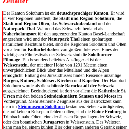
Zeitalter
Der Kanton Solothurn ist ein
deutschsprachiger Kanton
. Er wird
in vier Regionen unterteilt, die
Stadt und Region Solothurn
, die
Stadt und Region Olten
, das
Schwarzbubenland
und den
Naturpark Thal
. Während das Schwarzbubenland als
Naherholungsort
für den angrenzenden Kanton Basel-Landschaft
angesehen wird und der
Naturpark Thal
einen großartigen
natürlichen Reichtum bietet, sind die Regionen Solothurn und Olten
vor allem für
Kulturliebhaber
von großem Interesse. Eines der
wichtigsten Filmfestivals der Schweiz sind die
Solothurner
Filmtage
. Ein besonders beliebtes Ausflugsziel ist der
Weissenstein
, der mit einer Höhe von 1291 Metern einen
unvergleichlichen Blick über das Mittelland und die Alpen
ermöglicht. Entlang des Jurasüdfusses finden Reisende unzählige
Burgen, Ruinen, Schlösser, Kirchen
und
Kapellen
. Der Hauptort
Solothurn wurde als die
schönste Barockstadt der Schweiz
ausgezeichnet. Beeindruckend ist dort vor allem die
Kathedrale St.
Ursen
mit den beiden
Steindenkmälern Samson und Moses
im
Vordergrund. Mehr steinerne Zeugnisse aus der Barrockzeit kann
man im
Steinmuseum Solothurn
bestaunen. Sehenswürdigkeiten,
die auf keinem Reiseplan fehlen sollten, sind die
Ruine Froburg
in
Trimbach nahe Olten, eine der ältesten Burganlagen der Schweiz,
oder den botanischen
Juragarten
in Weissenstein. Des Weiteren
kann man bei einem kühlen Bier oder einem anderen Getränk seiner