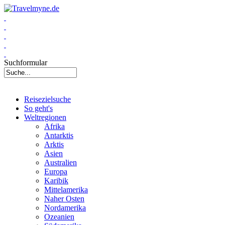
Suchformular
Reisezielsuche
So geht's
Weltregionen
Afrika
Antarktis
Arktis
Asien
Australien
Europa
Karibik
Mittelamerika
Naher Osten
Nordamerika
Ozeanien