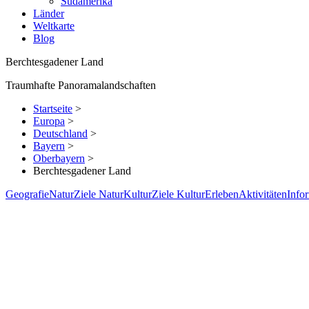
Südamerika
Länder
Weltkarte
Blog
Berchtesgadener Land
Traumhafte Panoramalandschaften
Startseite
>
Europa
>
Deutschland
>
Bayern
>
Oberbayern
>
Berchtesgadener Land
Geografie
Natur
Ziele Natur
Kultur
Ziele Kultur
Erleben
Aktivitäten
Info