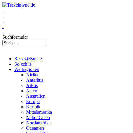
Suchformular
Reisezielsuche
So geht's
Weltregionen
Afrika
Antarktis
Arktis
Asien
Australien
Europa
Karibik
Mittelamerika
Naher Osten
Nordamerika
Ozeanien