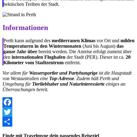
hektischen Treiben der Stadt.
Informationen
Perth kann aufgrund des
mediterranen Klimas
vor Ort und
milden
Temperaturen in den Wintermonaten
(Juni bis August)
das
ganze Jahr über
bereist werden. Die Anreise erfolgt zumeist über
den
internationalen Flughafen
der Stadt (PER). Dieser ist ca.
20
Kilometer vom Stadtzentrum
entfernt.
Vor allem für
Wassersportler und Partyhungrige
ist die Haupstadt
von Westaustralien eine
Top-Adresse
. Zudem hält
Perth und
Umgebung für
Tierliebhaber und Naturinteressierte
einiges an
Überraschungen bereit.
Facebook
Twitter
Share
Finde mit Travelmyne dein passendes Reiseziel