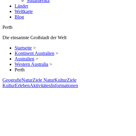
Südamerika
Länder
Weltkarte
Blog
Perth
Die einsamste Großstadt der Welt
Startseite
>
Kontinent Australien
>
Australien
>
Western Australia
>
Perth
Geografie
Natur
Ziele Natur
Kultur
Ziele
Kultur
Erleben
Aktivitäten
Informationen