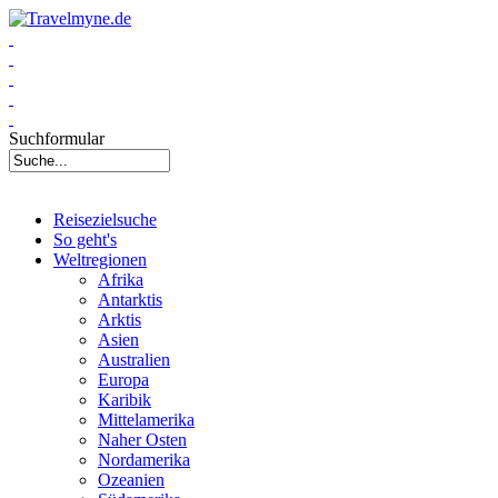
Suchformular
Reisezielsuche
So geht's
Weltregionen
Afrika
Antarktis
Arktis
Asien
Australien
Europa
Karibik
Mittelamerika
Naher Osten
Nordamerika
Ozeanien