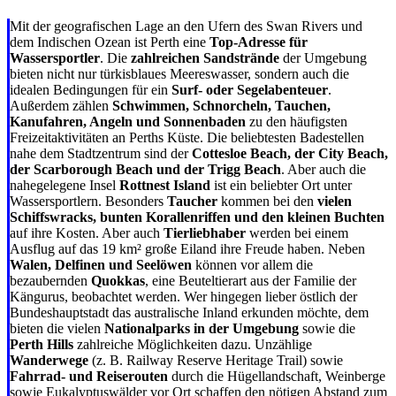
Mit der geografischen Lage an den Ufern des Swan Rivers und
dem Indischen Ozean ist Perth eine
Top-Adresse für
Wassersportler
. Die
zahlreichen Sandstrände
der Umgebung
bieten nicht nur türkisblaues Meereswasser, sondern auch die
idealen Bedingungen für ein
Surf- oder Segelabenteuer
.
Außerdem zählen
Schwimmen, Schnorcheln, Tauchen,
Kanufahren, Angeln und Sonnenbaden
zu den häufigsten
Freizeitaktivitäten an Perths Küste. Die beliebtesten Badestellen
nahe dem Stadtzentrum sind der
Cottesloe Beach, der City Beach,
der Scarborough Beach und der Trigg Beach
. Aber auch die
nahegelegene Insel
Rottnest Island
ist ein beliebter Ort unter
Wassersportlern. Besonders
Taucher
kommen bei den
vielen
Schiffswracks, bunten Korallenriffen und den kleinen Buchten
auf ihre Kosten. Aber auch
Tierliebhaber
werden bei einem
Ausflug auf das 19 km² große Eiland ihre Freude haben. Neben
Walen, Delfinen und Seelöwen
können vor allem die
bezaubernden
Quokkas
, eine Beuteltierart aus der Familie der
Kängurus, beobachtet werden. Wer hingegen lieber östlich der
Bundeshauptstadt das australische Inland erkunden möchte, dem
bieten die vielen
Nationalparks in der Umgebung
sowie die
Perth Hills
zahlreiche Möglichkeiten dazu. Unzählige
Wanderwege
(z. B. Railway Reserve Heritage Trail) sowie
Fahrrad- und Reiserouten
durch die Hügellandschaft, Weinberge
sowie Eukalyptuswälder vor Ort schaffen den nötigen Abstand zum