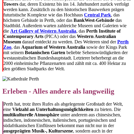
Towers
dar, deren Existenz bis ins 14. Jahrhundert zurück verfolgt
werden kann. Zusätzlich zu den historischen Bauwerken prägen
futuristische Komplexe wie das Hochhaus
Central Park
, das
höchsten Gebäude in Perth, oder das
BankWest-Gebäude
das
Stadtbild. Außerdem warten zahlreiche Museen und Galerien wie
die
Art Gallery of Western Australia
, das
Perth Institute of
Contemporary Arts
(PICA) oder das
Western Australian
Museum
darauf entdeckt zu werden. Des Weiteren sind der
Perth
Zoo
, das
Aquarium of Western Australia
sowie der Kings Park
mit seinem
Botanischen Garten
beliebte Sehenswürdigkeiten der
westaustralischen Bundeshauptstadt. Letzterer beherbergt an die
2000 einheimische Pflanzenarten und zählt mit ca. 400 Hektar zu
den größten Stadtparks der Welt.
Erleben - Alles andere als langweilig
Perth hat, trotz ihres Rufes als abgelegenste Großstadt der Welt,
eine
Vielzahl an Unterhaltungsmöglichkeiten
zu bieten. Die
multikulturelle Atmosphäre
unter anderem aus chinesischen,
indischen, indonesischen, italienischen, portugiesischen und
südafrikanischen Einflüssen bekommt man nicht nur in der
ausgeprägten Musik-, Kulturszene
, sondern auch in der