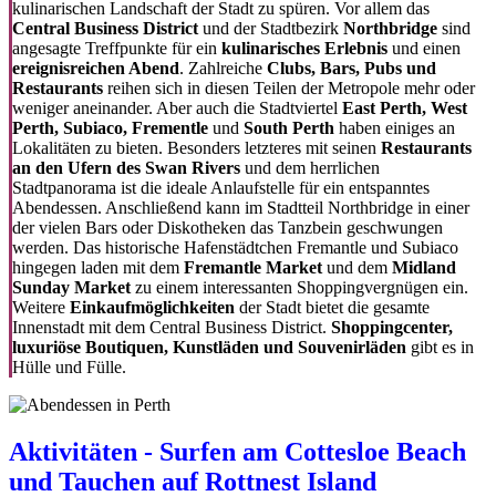
kulinarischen Landschaft der Stadt zu spüren. Vor allem das
Central Business District
und der Stadtbezirk
Northbridge
sind
angesagte Treffpunkte für ein
kulinarisches Erlebnis
und einen
ereignisreichen Abend
. Zahlreiche
Clubs, Bars, Pubs und
Restaurants
reihen sich in diesen Teilen der Metropole mehr oder
weniger aneinander. Aber auch die Stadtviertel
East Perth, West
Perth, Subiaco, Frementle
und
South Perth
haben einiges an
Lokalitäten zu bieten. Besonders letzteres mit seinen
Restaurants
an den Ufern des Swan Rivers
und dem herrlichen
Stadtpanorama ist die ideale Anlaufstelle für ein entspanntes
Abendessen. Anschließend kann im Stadtteil Northbridge in einer
der vielen Bars oder Diskotheken das Tanzbein geschwungen
werden. Das historische Hafenstädtchen Fremantle und Subiaco
hingegen laden mit dem
Fremantle Market
und dem
Midland
Sunday Market
zu einem interessanten Shoppingvergnügen ein.
Weitere
Einkaufmöglichkeiten
der Stadt bietet die gesamte
Innenstadt mit dem Central Business District.
Shoppingcenter,
luxuriöse Boutiquen, Kunstläden und Souvenirläden
gibt es in
Hülle und Fülle.
Aktivitäten - Surfen am Cottesloe Beach
und Tauchen auf Rottnest Island