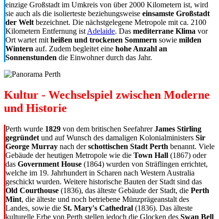
einzige Großstadt im Umkreis von über 2000 Kilometern ist, wird
sie auch als die isolierteste beziehungsweise
einsamste Großstadt
der Welt
bezeichnet. Die nächstgelegene Metropole mit ca. 2100
Kilometern Entfernung ist
Adelaide
. Das
mediterrane Klima
vor
Ort wartet mit
heißen und trockenen Sommern
sowie
milden
Wintern
auf. Zudem begleitet eine
hohe Anzahl an
Sonnenstunden
die Einwohner durch das Jahr.
Kultur - Wechselspiel zwischen Moderne
und Historie
Perth wurde
1829
von dem britischen Seefahrer
James Stirling
gegründet
und auf Wunsch des damaligen Kolonialministers
Sir
George Murray
nach der
schottischen Stadt Perth
benannt. Viele
Gebäude der heutigen Metropole wie die
Town Hall
(1867) oder
das
Government House
(1864) wurden von Sträflingen errichtet,
welche im 19. Jahrhundert in Scharen nach Western Australia
geschickt wurden. Weitere historische Bauten der Stadt sind das
Old Courthouse
(1836), das älteste Gebäude der Stadt, die
Perth
Mint
, die älteste und noch betriebene Münzprägeanstalt des
Landes, sowie die
St. Mary's Cathedral
(1836). Das älteste
kulturelle Erbe von Perth stellen jedoch die Glocken des
Swan Bell