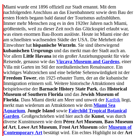
Miami wurde erst 1896 offiziell zur Stadt ernannt. Mit dem
nachfolgenden Anschluss an das Eisenbahnnetz sowie dem Bau der
ersten Hotels begann bald darauf der Tourismus aufzublühen.
Immer mehr Menschen zog es in den 1920er Jahren nach Miami,
größtenteils, weil zu dieser Zeit noch das Glücksspiel erlaubt war,
was einen enormen Bau-Boom auslöste. Heute ist Miami eine der
am schnellsten wachsenden Städte der USA. Die Mehrheit der
Einwohner hat
hispanische Wurzeln
. Sie sind überwiegend
kubanischen Ursprungs
und das merkt man der Stadt auch an.
Vor allem
Little Havana
ist ein großer Anziehungspunkt für viele
Reisende, genauso wie das
Vizcaya Museum and Gardens
, einer
Villa mit Garten im Stil der norditalienischen Renaissance. Ein
wichtiges Wahrzeichen und eine beliebte Sehenswürdigkeit ist der
Freedom Tower
, ein 1925 erbauter Turm, der an die kubanische
Immigration erinnern soll. Weitere historische Attraktionen sind
beispielsweise der
Barnacle History State Park
, das
Historical
Museum of Southern Florida
und das
Jewish Museum of
Florida
. Dass Miami direkt am Meer und unweit der
Karibik
liegt,
merkt man wiederum an Attraktionen wie dem
Miami Sea
Aquarium
,
Jungle Island
sowie
Fairchild Tropical Botanical
Garden
. Großgeschrieben wird hier auch die
Kunst
, was durch
diverse Kunstmuseen wie dem
Pérez Art Museum
,
Bass Museum
of Art
,
Lowe Art Museum
,
Frost Art Museum
oder
Museum of
Contemporary Art
bestätigt wird. Ein echtes Highlight ist der
Art