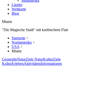
Südamerika
Länder
Weltkarte
Blog
Miami
"Die Magische Stadt" mit karibischem Flair
Startseite
>
Nordamerika
>
USA
>
Miami
Geografie
Natur
Ziele Natur
Kultur
Ziele
Kultur
Erleben
Aktivitäten
Informationen