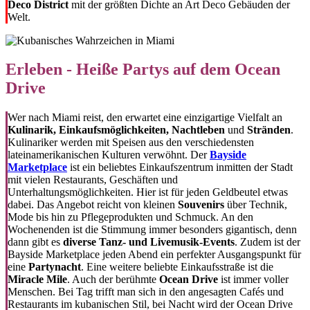
Deco District
mit der größten Dichte an Art Deco Gebäuden der
Welt.
Erleben - Heiße Partys auf dem Ocean
Drive
Wer nach Miami reist, den erwartet eine einzigartige Vielfalt an
Kulinarik, Einkaufsmöglichkeiten, Nachtleben
und
Stränden
.
Kulinariker werden mit Speisen aus den verschiedensten
lateinamerikanischen Kulturen verwöhnt. Der
Bayside
Marketplace
ist ein beliebtes Einkaufszentrum inmitten der Stadt
mit vielen Restaurants, Geschäften und
Unterhaltungsmöglichkeiten. Hier ist für jeden Geldbeutel etwas
dabei. Das Angebot reicht von kleinen
Souvenirs
über Technik,
Mode bis hin zu Pflegeprodukten und Schmuck. An den
Wochenenden ist die Stimmung immer besonders gigantisch, denn
dann gibt es
diverse Tanz- und Livemusik-Events
. Zudem ist der
Bayside Marketplace jeden Abend ein perfekter Ausgangspunkt für
eine
Partynacht
. Eine weitere beliebte Einkaufsstraße ist die
Miracle Mile
. Auch der berühmte
Ocean Drive
ist immer voller
Menschen. Bei Tag trifft man sich in den angesagten Cafés und
Restaurants im kubanischen Stil, bei Nacht wird der Ocean Drive