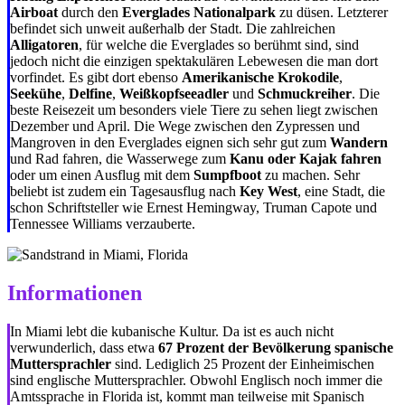
Airboat
durch den
Everglades Nationalpark
zu düsen. Letzterer
befindet sich unweit außerhalb der Stadt. Die zahlreichen
Alligatoren
, für welche die Everglades so berühmt sind, sind
jedoch nicht die einzigen spektakulären Lebewesen die man dort
vorfindet. Es gibt dort ebenso
Amerikanische Krokodile
,
Seekühe
,
Delfine
,
Weißkopfseeadler
und
Schmuckreiher
. Die
beste Reisezeit um besonders viele Tiere zu sehen liegt zwischen
Dezember und April. Die Wege zwischen den Zypressen und
Mangroven in den Everglades eignen sich sehr gut zum
Wandern
und Rad fahren, die Wasserwege zum
Kanu oder Kajak fahren
oder um einen Ausflug mit dem
Sumpfboot
zu machen. Sehr
beliebt ist zudem ein Tagesausflug nach
Key West
, eine Stadt, die
schon Schriftsteller wie Ernest Hemingway, Truman Capote und
Tennessee Williams verzauberte.
Informationen
In Miami lebt die kubanische Kultur. Da ist es auch nicht
verwunderlich, dass etwa
67 Prozent der Bevölkerung spanische
Muttersprachler
sind. Lediglich 25 Prozent der Einheimischen
sind englische Muttersprachler. Obwohl Englisch noch immer die
Amtssprache in Florida ist, kommt man teilweise mit Spanisch