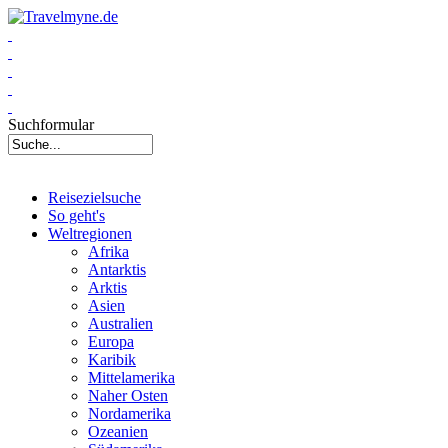
Suchformular
Reisezielsuche
So geht's
Weltregionen
Afrika
Antarktis
Arktis
Asien
Australien
Europa
Karibik
Mittelamerika
Naher Osten
Nordamerika
Ozeanien