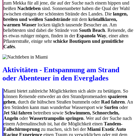
zum Mekka für all jene, die auf der Suche nach einem hippen und
heißen
Nachtleben
sind. Sonnenanbeter haben die Qual der Wahl
zwischen einigen der schönsten Strände des Landes. Die
langen,
breiten und weißen Sandstrände
mit dem
kristallklaren,
warmen Wasser
locken täglich tausende Besucher an. Am
beliebtesten sind dabei die Strände von
South Beach
. Reisende, die
es etwas ruhiger mögen, finden in der
Espanola Way
, einer alten
Pflasterstraße, einige sehr
schicke Boutiquen und gemütliche
Cafés
.
Aktivitäten - Entspannung am Strand
oder Abenteuer in den Everglades
Miami bietet zahlreiche Möglichkeiten sich aktiv zu betätigen. So
können Reisende entweder an den Strandpromenaden
spazieren
gehen
, durch die hübschen Straßen bummeln oder
Rad fahren
. An
den Stränden kann man wunderbar Wassersport wie
Surfen
oder
Jet Ski fahren
betreiben sowie
Schwimmen, Schnorcheln,
Angeln
oder
Wassertrampolin springen
. Wer auf der Suche nach
einem Adrenalinschub ist, hat die Möglichkeit einen
Tandem-
Fallschirmsprung
zu machen, sich bei der
Miami Exotic Auto
Racing Experience
einen Traum zu verwirklichen oder mit dem