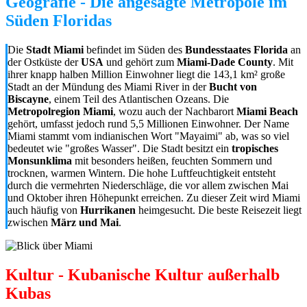
Geografie - Die angesagte Metropole im
Süden Floridas
Die
Stadt Miami
befindet im Süden des
Bundesstaates Florida
an
der Ostküste der
USA
und gehört zum
Miami-Dade County
. Mit
ihrer knapp halben Million Einwohner liegt die 143,1 km² große
Stadt an der Mündung des Miami River in der
Bucht von
Biscayne
, einem Teil des Atlantischen Ozeans. Die
Metropolregion Miami
, wozu auch der Nachbarort
Miami Beach
gehört, umfasst jedoch rund 5,5 Millionen Einwohner. Der Name
Miami stammt vom indianischen Wort "Mayaimi" ab, was so viel
bedeutet wie "großes Wasser". Die Stadt besitzt ein
tropisches
Monsunklima
mit besonders heißen, feuchten Sommern und
trocknen, warmen Wintern. Die hohe Luftfeuchtigkeit entsteht
durch die vermehrten Niederschläge, die vor allem zwischen Mai
und Oktober ihren Höhepunkt erreichen. Zu dieser Zeit wird Miami
auch häufig von
Hurrikanen
heimgesucht. Die beste Reisezeit liegt
zwischen
März und Mai
.
Kultur - Kubanische Kultur außerhalb
Kubas