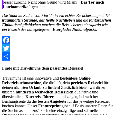
besser zurecht. Nicht ohne Grund wird Miami
"Das Tor nach
Lateinamerika"
genannt.
Die Stadt im Süden von Florida ist ein echter Besuchermagnet. Die
traumhaften Strände
, das
heiße Nachtleben
und die
fantastischen
Einkaufsmöglichkeiten
machen die Reise ebenso einzigartig wie
ein Besuch des nahegelegenen
Everglades Nationalparks
.
Facebook
Twitter
Share
Finde mit Travelmyne dein passendes Reiseziel
Travelmyne ist eine innovative und
kostenlose Online-
Reisezielsuchmaschine
, die dir hilft, dein
perfektes Reiseziel
für
deinen nächsten
Urlaub zu finden!
Zusätzlich bieten wir dir zu
unseren
hunderten weltweiten Reisezielen
qualitative und
übersichtliche
Kurzreiseführer
an und zeigen, bei welcher
Buchungsseite du die
besten Angebote
für das jeweilige Reiseziel
buchen kannst. Unser
Featureprint
gibt auf Basis unserer Daten für
die Suchmaschine zusätzlich eine einzigartige und
schnelle