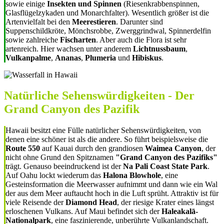
sowie einige
Insekten und Spinnen
(Riesenkrabbenspinnen,
Glasflügelzykaden und Monarchfalter). Wesentlich größer ist die
Artenvielfalt bei den
Meerestieren
. Darunter sind
Suppenschildkröte, Mönchsrobbe, Zwerggrindwal, Spinnerdelfin
sowie zahlreiche
Fischarten
. Aber auch die Flora ist sehr
artenreich. Hier wachsen unter anderem
Lichtnussbaum
,
Vulkanpalme
,
Ananas
,
Plumeria
und
Hibiskus
.
Natürliche Sehenswürdigkeiten - Der
Grand Canyon des Pazifik
Hawaii besitzt eine Fülle natürlicher Sehenswürdigkeiten, von
denen eine schöner ist als die andere. So führt beispielsweise die
Route 550
auf Kauai durch den grandiosen
Waimea Canyon
, der
nicht ohne Grund den Spitznamen
"Grand Canyon des Pazifiks"
trägt. Genauso beeindruckend ist der
Na Pali Coast State Park
.
Auf Oahu lockt wiederum das
Halona Blowhole
, eine
Gesteinsformation die Meerwasser aufnimmt und dann wie ein Wal
der aus dem Meer auftaucht hoch in die Luft sprüht. Attraktiv ist für
viele Reisende der
Diamond Head
, der riesige Krater eines längst
erloschenen Vulkans. Auf Maui befindet sich der
Haleakalā-
Nationalpark
, eine faszinierende, unberührte Vulkanlandschaft.