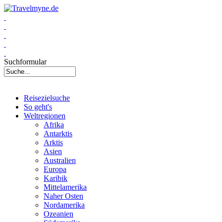
Suchformular
Reisezielsuche
So geht's
Weltregionen
Afrika
Antarktis
Arktis
Asien
Australien
Europa
Karibik
Mittelamerika
Naher Osten
Nordamerika
Ozeanien