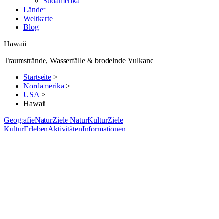
Südamerika
Länder
Weltkarte
Blog
Hawaii
Traumstrände, Wasserfälle & brodelnde Vulkane
Startseite
>
Nordamerika
>
USA
>
Hawaii
Geografie
Natur
Ziele Natur
Kultur
Ziele
Kultur
Erleben
Aktivitäten
Informationen