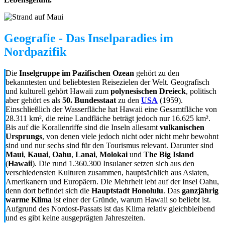
Geografie - Das Inselparadies im
Nordpazifik
Die
Inselgruppe im Pazifischen Ozean
gehört zu den
bekanntesten und beliebtesten Reisezielen der Welt. Geografisch
und kulturell gehört Hawaii zum
polynesischen Dreieck
, politisch
aber gehört es als
50. Bundesstaat
zu den
USA
(1959).
Einschließlich der Wasserfläche hat Hawaii eine Gesamtfläche von
28.311 km², die reine Landfläche beträgt jedoch nur 16.625 km².
Bis auf die Korallenriffe sind die Inseln allesamt
vulkanischen
Ursprungs
, von denen viele jedoch nicht oder nicht mehr bewohnt
sind und nur sechs sind für den Tourismus relevant. Darunter sind
Maui
,
Kauai
,
Oahu
,
Lanai
,
Molokai
und
The Big Island
(
Hawaii
). Die rund 1.360.300 Insulaner setzen sich aus den
verschiedensten Kulturen zusammen, hauptsächlich aus Asiaten,
Amerikanern und Europäern. Die Mehrheit lebt auf der Insel Oahu,
denn dort befindet sich die
Hauptstadt Honolulu
. Das
ganzjährig
warme Klima
ist einer der Gründe, warum Hawaii so beliebt ist.
Aufgrund des Nordost-Passats ist das Klima relativ gleichbleibend
und es gibt keine ausgeprägten Jahreszeiten.