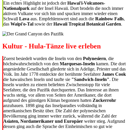
Ein echtes Highlight ist jedoch der
Hawai'i-Volcanoes-
Nationalpark
auf der Insel Hawaii. Dort brodeln die noch immer
aktiven Vulkane vor sich hin und spucken immer wieder einen
Schwall
Lava
aus. Empfehlenswert sind auch die
Rainbow Falls
,
das
Waipi'o-Tal
sowie der
Hawaii Tropical Botanical Garden
.
Kultur - Hula-Tänze live erleben
Zuerst besiedelt wurden die Inseln von den
Polynesiern
, die
höchstwahrscheinlich von den
Marquesas-Inseln
kamen. Die dort
angesiedelte Gesellschaft gliederte sich in Adelige, Priester und das
Volk. Im Jahr 1778 entdeckte der berühmte Seefahrer
James Cook
die hawaiischen Inseln und taufte sie
"Sandwich-Inseln"
. Die
Inseln wurden zu einem beliebten Zwischenstopp für viele
Seefahrer, die den Pazifik durchquerten. Das Interesse an ihnen
wuchs stetig, vor allem von Seiten der Amerikaner, die dort
aufgrund des günstigen Klimas begonnen hatten
Zuckerrohr
anzubauen. 1898 ging das Inselparadies vollständig in
amerikanischen Besitz über. Die Zahl der polynesischen
Bevölkerung ging immer weiter zurück, während die Zahl der
Asiaten, Nordamerikaner und Europäer
weiter stieg. Aufgrund
dessen ging auch die Sprache der Einheimischen so gut wie