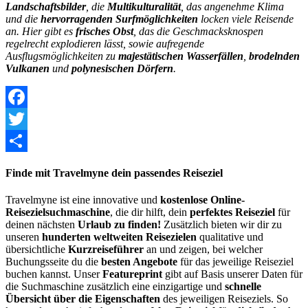
Landschaftsbilder
, die
Multikulturalität
, das angenehme Klima
und die
hervorragenden Surfmöglichkeiten
locken viele Reisende
an. Hier gibt es
frisches Obst
, das die Geschmacksknospen
regelrecht explodieren lässt, sowie aufregende
Ausflugsmöglichkeiten zu
majestätischen Wasserfällen
,
brodelnden
Vulkanen
und
polynesischen Dörfern
.
Facebook
Twitter
Share
Finde mit Travelmyne dein passendes Reiseziel
Travelmyne ist eine innovative und
kostenlose Online-
Reisezielsuchmaschine
, die dir hilft, dein
perfektes Reiseziel
für
deinen nächsten
Urlaub zu finden!
Zusätzlich bieten wir dir zu
unseren
hunderten weltweiten Reisezielen
qualitative und
übersichtliche
Kurzreiseführer
an und zeigen, bei welcher
Buchungsseite du die
besten Angebote
für das jeweilige Reiseziel
buchen kannst. Unser
Featureprint
gibt auf Basis unserer Daten für
die Suchmaschine zusätzlich eine einzigartige und
schnelle
Übersicht über die Eigenschaften
des jeweiligen Reiseziels. So