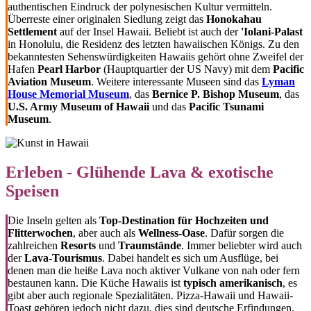
authentischen Eindruck der polynesischen Kultur vermitteln.
Überreste einer originalen Siedlung zeigt das
Honokahau
Settlement
auf der Insel Hawaii. Beliebt ist auch der
'Iolani-Palast
in Honolulu, die Residenz des letzten hawaiischen Königs. Zu den
bekanntesten Sehenswürdigkeiten Hawaiis gehört ohne Zweifel der
Hafen
Pearl Harbor
(Hauptquartier der US Navy) mit dem
Pacific
Aviation Museum
. Weitere interessante Museen sind das
Lyman
House Memorial Museum
, das
Bernice P. Bishop Museum
, das
U.S. Army Museum of Hawaii
und das
Pacific Tsunami
Museum
.
Erleben - Glühende Lava & exotische
Speisen
Die Inseln gelten als
Top-Destination für Hochzeiten und
Flitterwochen
, aber auch als
Wellness-Oase
. Dafür sorgen die
zahlreichen
Resorts
und
Traumstände
. Immer beliebter wird auch
der
Lava-Tourismus
. Dabei handelt es sich um Ausflüge, bei
denen man die heiße Lava noch aktiver Vulkane von nah oder fern
bestaunen kann. Die Küche Hawaiis ist
typisch amerikanisch
, es
gibt aber auch regionale Spezialitäten. Pizza-Hawaii und Hawaii-
Toast gehören jedoch nicht dazu, dies sind deutsche Erfindungen.