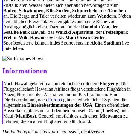
kristallklaren Wasser bieten sich aber auch hervorragend zum
Baden
,
Schwimmen
,
Kite-Surfen
,
Schnorcheln
oder
Tauchen
an. Die Berge und Täler verleiten wiederum zum
Wandern
. Neben
den üblichen Freizeitaktivitäten gibt es auch eine Reihe von
Ausflugsmöglichkeiten. Dazu gehört der
Honolulu Zoo
, der
SeaLife Park Hawaii
, das
Waikiki Aquarium
, der
Freizeitpark
Wet 'n' Wild Hawaii
sowie das
Maui Ocean Center
.
Sportbegeisterte können indes Sportevents im
Aloha Stadium
live
miterleben.
Informationen
Nach Hawaii gelangt man am einfachsten mit dem
Flugzeug
. Die
Fluggesellschaft Hawaiian Airlines fliegt verschiedene Flughäfen in
Asien, Nordamerika, Australien und im Pazifikraum an. Eine
Direktverbindung nach
Europa
gibt es jedoch nicht. Es gelten die
allgemeinen
Einreisebestimmungen der USA
. Einen öffentlichen
Busverkehr gibt es nur auf den beiden Inseln Oahu (
TheBus
) und
Maui (
MauiBus
). Generell empfiehlt es sich einen
Mietwagen
zu
nehmen, die an allen Flughäfen erhältlich sind.
Die Vielfältigkeit der hawaiischen Inseln, die
diversen