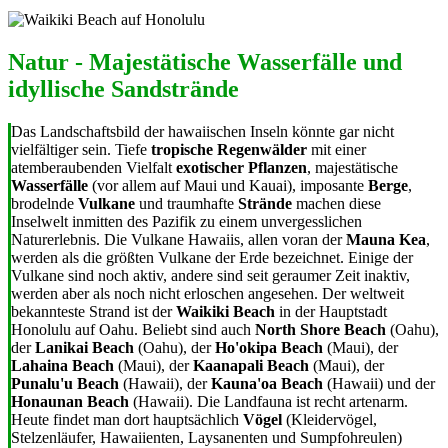
Natur - Majestätische Wasserfälle und
idyllische Sandstrände
Das Landschaftsbild der hawaiischen Inseln könnte gar nicht
vielfältiger sein. Tiefe
tropische Regenwälder
mit einer
atemberaubenden Vielfalt
exotischer Pflanzen
, majestätische
Wasserfälle
(vor allem auf Maui und Kauai), imposante
Berge
,
brodelnde
Vulkane
und traumhafte
Strände
machen diese
Inselwelt inmitten des Pazifik zu einem unvergesslichen
Naturerlebnis. Die Vulkane Hawaiis, allen voran der
Mauna Kea
,
werden als die größten Vulkane der Erde bezeichnet. Einige der
Vulkane sind noch aktiv, andere sind seit geraumer Zeit inaktiv,
werden aber als noch nicht erloschen angesehen. Der weltweit
bekannteste Strand ist der
Waikiki Beach
in der Hauptstadt
Honolulu auf Oahu. Beliebt sind auch
North Shore Beach
(Oahu),
der
Lanikai Beach
(Oahu), der
Ho'okipa Beach
(Maui), der
Lahaina Beach
(Maui), der
Kaanapali Beach
(Maui), der
Punalu'u Beach
(Hawaii), der
Kauna'oa Beach
(Hawaii) und der
Honaunan Beach
(Hawaii). Die Landfauna ist recht artenarm.
Heute findet man dort hauptsächlich
Vögel
(Kleidervögel,
Stelzenläufer, Hawaiienten, Laysanenten und Sumpfohreulen)