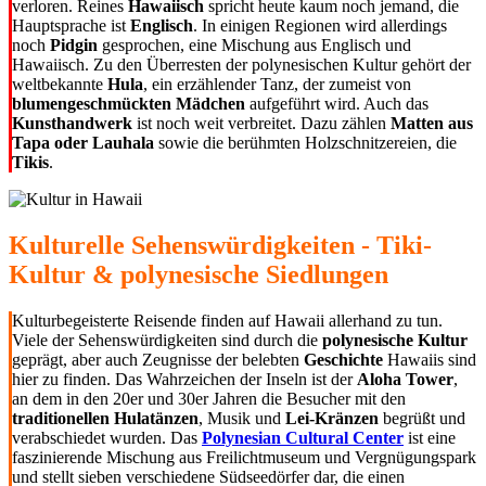
verloren. Reines
Hawaiisch
spricht heute kaum noch jemand, die
Hauptsprache ist
Englisch
. In einigen Regionen wird allerdings
noch
Pidgin
gesprochen, eine Mischung aus Englisch und
Hawaiisch. Zu den Überresten der polynesischen Kultur gehört der
weltbekannte
Hula
, ein erzählender Tanz, der zumeist von
blumengeschmückten Mädchen
aufgeführt wird. Auch das
Kunsthandwerk
ist noch weit verbreitet. Dazu zählen
Matten aus
Tapa oder Lauhala
sowie die berühmten Holzschnitzereien, die
Tikis
.
Kulturelle Sehenswürdigkeiten - Tiki-
Kultur & polynesische Siedlungen
Kulturbegeisterte Reisende finden auf Hawaii allerhand zu tun.
Viele der Sehenswürdigkeiten sind durch die
polynesische Kultur
geprägt, aber auch Zeugnisse der belebten
Geschichte
Hawaiis sind
hier zu finden. Das Wahrzeichen der Inseln ist der
Aloha Tower
,
an dem in den 20er und 30er Jahren die Besucher mit den
traditionellen Hulatänzen
, Musik und
Lei-Kränzen
begrüßt und
verabschiedet wurden. Das
Polynesian Cultural Center
ist eine
faszinierende Mischung aus Freilichtmuseum und Vergnügungspark
und stellt sieben verschiedene Südseedörfer dar, die einen