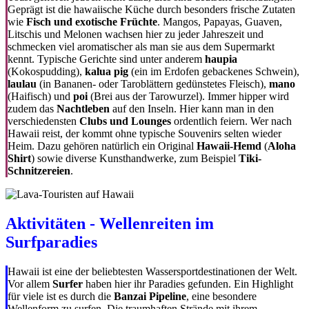
Geprägt ist die hawaiische Küche durch besonders frische Zutaten
wie
Fisch und exotische Früchte
. Mangos, Papayas, Guaven,
Litschis und Melonen wachsen hier zu jeder Jahreszeit und
schmecken viel aromatischer als man sie aus dem Supermarkt
kennt. Typische Gerichte sind unter anderem
haupia
(Kokospudding),
kalua pig
(ein im Erdofen gebackenes Schwein),
laulau
(in Bananen- oder Taroblättern gedünstetes Fleisch),
mano
(Haifisch) und
poi
(Brei aus der Tarowurzel). Immer hipper wird
zudem das
Nachtleben
auf den Inseln. Hier kann man in den
verschiedensten
Clubs und Lounges
ordentlich feiern. Wer nach
Hawaii reist, der kommt ohne typische Souvenirs selten wieder
Heim. Dazu gehören natürlich ein Original
Hawaii-Hemd
(
Aloha
Shirt
) sowie diverse Kunsthandwerke, zum Beispiel
Tiki-
Schnitzereien
.
Aktivitäten - Wellenreiten im
Surfparadies
Hawaii ist eine der beliebtesten Wassersportdestinationen der Welt.
Vor allem
Surfer
haben hier ihr Paradies gefunden. Ein Highlight
für viele ist es durch die
Banzai Pipeline
, eine besondere
Wellenform zu surfen. Die traumhaften Strände mit ihrem