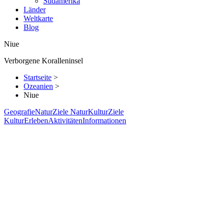
Südamerika
Länder
Weltkarte
Blog
Niue
Verborgene Koralleninsel
Startseite
>
Ozeanien
>
Niue
Geografie
Natur
Ziele Natur
Kultur
Ziele
Kultur
Erleben
Aktivitäten
Informationen