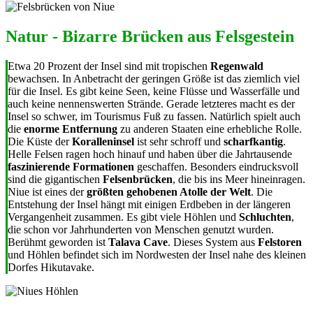
Natur - Bizarre Brücken aus Felsgestein
Etwa 20 Prozent der Insel sind mit tropischen
Regenwald
bewachsen. In Anbetracht der geringen Größe ist das ziemlich viel
für die Insel. Es gibt keine Seen, keine Flüsse und Wasserfälle und
auch keine nennenswerten Strände. Gerade letzteres macht es der
Insel so schwer, im Tourismus Fuß zu fassen. Natürlich spielt auch
die
enorme Entfernung
zu anderen Staaten eine erhebliche Rolle.
Die Küste der
Koralleninsel
ist sehr schroff und
scharfkantig
.
Helle Felsen ragen hoch hinauf und haben über die Jahrtausende
faszinierende Formationen
geschaffen. Besonders eindrucksvoll
sind die gigantischen
Felsenbrücken
, die bis ins Meer hineinragen.
Niue ist eines der
größten gehobenen Atolle der Welt
. Die
Entstehung der Insel hängt mit einigen Erdbeben in der längeren
Vergangenheit zusammen. Es gibt viele Höhlen und
Schluchten
,
die schon vor Jahrhunderten von Menschen genutzt wurden.
Berühmt geworden ist
Talava Cave
. Dieses System aus
Felstoren
und Höhlen befindet sich im Nordwesten der Insel nahe des kleinen
Dorfes Hikutavake.