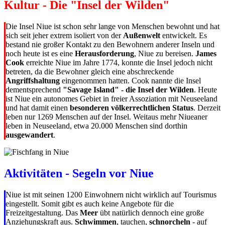
Kultur - Die "Insel der Wilden"
Die Insel Niue ist schon sehr lange von Menschen bewohnt und hat
sich seit jeher extrem isoliert von der
Außenwelt
entwickelt. Es
bestand nie großer Kontakt zu den Bewohnern anderer Inseln und
noch heute ist es eine
Herausforderung
, Niue zu bereisen.
James
Cook
erreichte Niue im Jahre 1774, konnte die Insel jedoch nicht
betreten, da die Bewohner gleich eine abschreckende
Angriffshaltung
eingenommen hatten. Cook nannte die Insel
dementsprechend
"Savage Island" - die Insel der Wilden
. Heute
ist Niue ein autonomes Gebiet in freier Assoziation mit Neuseeland
und hat damit einen
besonderen völkerrechtlichen Status
. Derzeit
leben nur 1269 Menschen auf der Insel. Weitaus mehr Niueaner
leben in Neuseeland, etwa 20.000 Menschen sind dorthin
ausgewandert
.
Aktivitäten - Segeln vor Niue
Niue ist mit seinen 1200 Einwohnern nicht wirklich auf Tourismus
eingestellt. Somit gibt es auch keine Angebote für die
Freizeitgestaltung. Das
Meer
übt natürlich dennoch eine große
Anziehungskraft aus.
Schwimmen
, tauchen,
schnorcheln
- auf