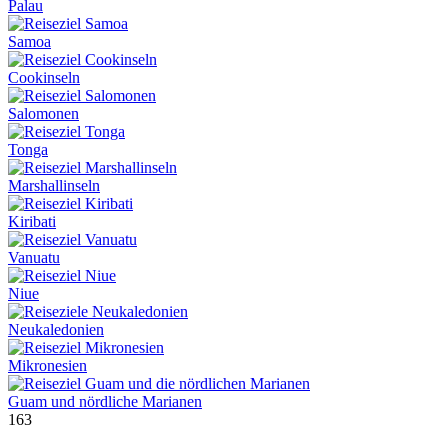
Palau
Samoa
Cookinseln
Salomonen
Tonga
Marshallinseln
Kiribati
Vanuatu
Niue
Neukaledonien
Mikronesien
Guam und nördliche Marianen
163