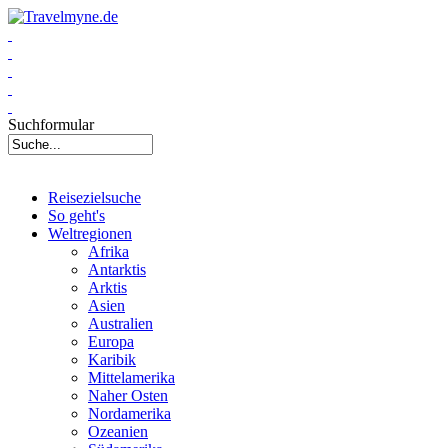
Suchformular
Reisezielsuche
So geht's
Weltregionen
Afrika
Antarktis
Arktis
Asien
Australien
Europa
Karibik
Mittelamerika
Naher Osten
Nordamerika
Ozeanien