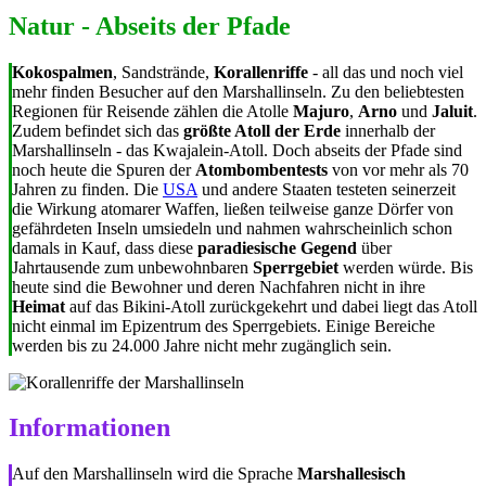
Natur - Abseits der Pfade
Kokospalmen
, Sandstrände,
Korallenriffe
- all das und noch viel
mehr finden Besucher auf den Marshallinseln. Zu den beliebtesten
Regionen für Reisende zählen die Atolle
Majuro
,
Arno
und
Jaluit
.
Zudem befindet sich das
größte Atoll der Erde
innerhalb der
Marshallinseln - das Kwajalein-Atoll. Doch abseits der Pfade sind
noch heute die Spuren der
Atombombentests
von vor mehr als 70
Jahren zu finden. Die
USA
und andere Staaten testeten seinerzeit
die Wirkung atomarer Waffen, ließen teilweise ganze Dörfer von
gefährdeten Inseln umsiedeln und nahmen wahrscheinlich schon
damals in Kauf, dass diese
paradiesische Gegend
über
Jahrtausende zum unbewohnbaren
Sperrgebiet
werden würde. Bis
heute sind die Bewohner und deren Nachfahren nicht in ihre
Heimat
auf das Bikini-Atoll zurückgekehrt und dabei liegt das Atoll
nicht einmal im Epizentrum des Sperrgebiets. Einige Bereiche
werden bis zu 24.000 Jahre nicht mehr zugänglich sein.
Informationen
Auf den Marshallinseln wird die Sprache
Marshallesisch