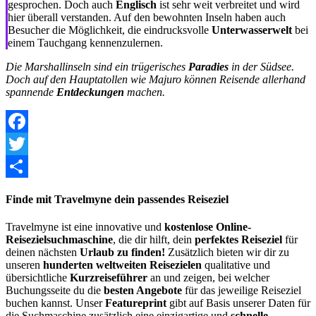
gesprochen. Doch auch
Englisch
ist sehr weit verbreitet und wird
hier überall verstanden. Auf den bewohnten Inseln haben auch
Besucher die Möglichkeit, die eindrucksvolle
Unterwasserwelt
bei
einem Tauchgang kennenzulernen.
Die Marshallinseln sind ein trügerisches
Paradies
in der Südsee.
Doch auf den Hauptatollen wie Majuro können Reisende allerhand
spannende
Entdeckungen
machen.
Facebook
Twitter
Share
Finde mit Travelmyne dein passendes Reiseziel
Travelmyne ist eine innovative und
kostenlose Online-
Reisezielsuchmaschine
, die dir hilft, dein
perfektes Reiseziel
für
deinen nächsten
Urlaub zu finden!
Zusätzlich bieten wir dir zu
unseren
hunderten weltweiten Reisezielen
qualitative und
übersichtliche
Kurzreiseführer
an und zeigen, bei welcher
Buchungsseite du die
besten Angebote
für das jeweilige Reiseziel
buchen kannst. Unser
Featureprint
gibt auf Basis unserer Daten für
die Suchmaschine zusätzlich eine einzigartige und
schnelle