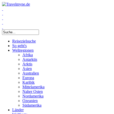
Suchformular
Reisezielsuche
So geht's
Weltregionen
Afrika
Antarktis
Arktis
Asien
Australien
Europa
Karibik
Mittelamerika
Naher Osten
Nordamerika
Ozeanien
Südamerika
Länder