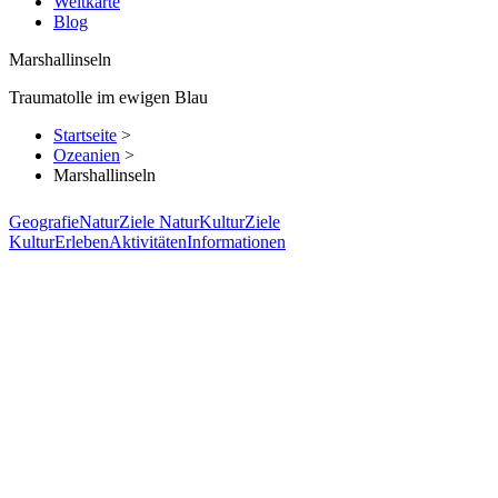
Weltkarte
Blog
Marshallinseln
Traumatolle im ewigen Blau
Startseite
>
Ozeanien
>
Marshallinseln
Geografie
Natur
Ziele Natur
Kultur
Ziele
Kultur
Erleben
Aktivitäten
Informationen