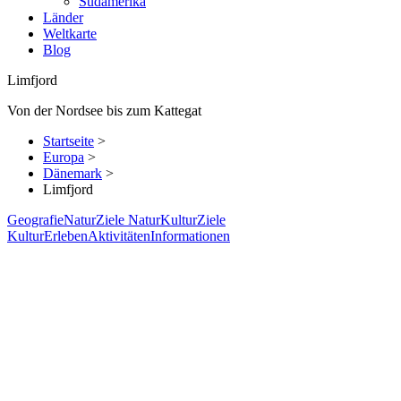
Südamerika
Länder
Weltkarte
Blog
Limfjord
Von der Nordsee bis zum Kattegat
Startseite
>
Europa
>
Dänemark
>
Limfjord
Geografie
Natur
Ziele Natur
Kultur
Ziele
Kultur
Erleben
Aktivitäten
Informationen