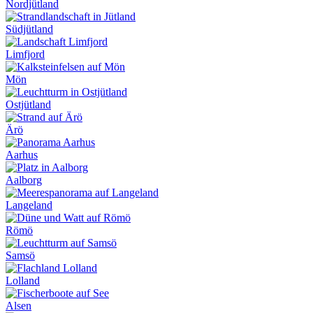
Nordjütland
Südjütland
Limfjord
Mön
Ostjütland
Ärö
Aarhus
Aalborg
Langeland
Römö
Samsö
Lolland
Alsen