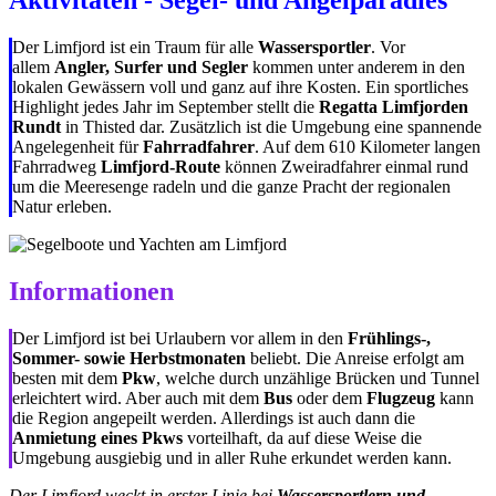
Aktivitäten - Segel- und Angelparadies
Der Limfjord ist ein Traum für alle
Wassersportler
. Vor
allem
Angler,
Surfer und Segler
kommen unter anderem in den
lokalen Gewässern voll und ganz auf ihre Kosten. Ein sportliches
Highlight jedes Jahr im September stellt die
Regatta Limfjorden
Rundt
in Thisted dar. Zusätzlich ist die Umgebung eine spannende
Angelegenheit für
Fahrradfahrer
. Auf dem 610 Kilometer langen
Fahrradweg
Limfjord-Route
können Zweiradfahrer einmal rund
um die Meeresenge radeln und die ganze Pracht der regionalen
Natur erleben.
Informationen
Der Limfjord ist bei Urlaubern vor allem in den
Frühlings-,
Sommer- sowie Herbstmonaten
beliebt. Die Anreise erfolgt am
besten mit dem
Pkw
, welche durch unzählige Brücken und Tunnel
erleichtert wird. Aber auch mit dem
Bus
oder dem
Flugzeug
kann
die Region angepeilt werden. Allerdings ist auch dann die
Anmietung eines Pkws
vorteilhaft, da auf diese Weise die
Umgebung ausgiebig und in aller Ruhe erkundet werden kann.
Der Limfjord weckt in erster Linie bei
Wassersportlern und