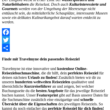
Naturliebhabern
die Reiselust. Doch auch
Kulturinteressierte und
Gourmets
werden von der Umgebung der Meeresenge nicht
enttäuscht sein, da mittelalterliche Schauplätze, interessante Museen
sowie ein delikates Kulinarikangebot darauf warten entdeckt zu
werden.
Facebook
Twitter
Share
Finde mit Travelmyne dein passendes Reiseziel
Travelmyne ist eine innovative und
kostenlose Online-
Reisezielsuchmaschine
, die dir hilft, dein
perfektes Reiseziel
für
deinen nächsten
Urlaub zu finden!
Zusätzlich bieten wir dir zu
unseren
hunderten weltweiten Reisezielen
qualitative und
übersichtliche
Kurzreiseführer
an und zeigen, bei welcher
Buchungsseite du die
besten Angebote
für das jeweilige Reiseziel
buchen kannst. Unser
Featureprint
gibt auf Basis unserer Daten für
die Suchmaschine zusätzlich eine einzigartige und
schnelle
Übersicht über die Eigenschaften
des jeweiligen Reiseziels. So
kannst du noch einfacher das
perfekte Reiseziel für dich finden!