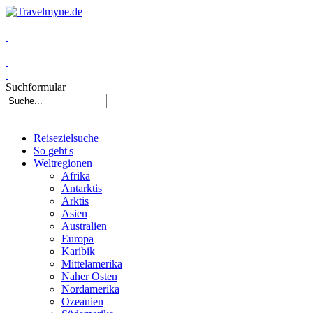
Suchformular
Reisezielsuche
So geht's
Weltregionen
Afrika
Antarktis
Arktis
Asien
Australien
Europa
Karibik
Mittelamerika
Naher Osten
Nordamerika
Ozeanien