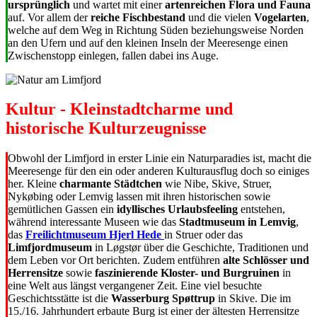
ursprünglich
und wartet mit einer
artenreichen Flora und Fauna
auf. Vor allem der
reiche Fischbestand
und die vielen
Vogelarten
,
welche auf dem Weg in Richtung Süden beziehungsweise Norden
an den Ufern und auf den kleinen Inseln der Meeresenge einen
Zwischenstopp einlegen, fallen dabei ins Auge.
Kultur - Kleinstadtcharme und
historische Kulturzeugnisse
Obwohl der Limfjord in erster Linie ein Naturparadies ist, macht die
Meeresenge für den ein oder anderen Kulturausflug doch so einiges
her. Kleine
charmante Städtchen
wie Nibe, Skive, Struer,
Nykøbing oder Lemvig lassen mit ihren historischen sowie
gemütlichen Gassen ein
idyllisches Urlaubsfeeling
entstehen,
während interessante Museen wie das
Stadtmuseum in Lemvig
,
das
Freilichtmuseum Hjerl Hede
in Struer oder das
Limfjordmuseum
in Løgstør über die Geschichte, Traditionen und
dem Leben vor Ort berichten. Zudem entführen
alte Schlösser und
Herrensitze
sowie
faszinierende Kloster- und Burgruinen
in
eine Welt aus längst vergangener Zeit. Eine viel besuchte
Geschichtsstätte ist die
Wasserburg Spøttrup
in Skive. Die im
15./16. Jahrhundert erbaute Burg ist einer der ältesten Herrensitze