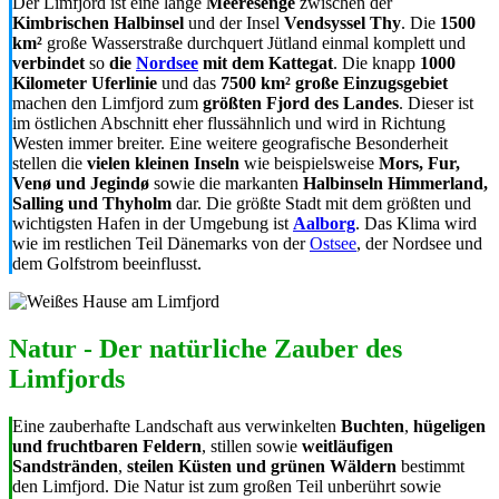
Der Limfjord ist eine lange
Meeresenge
zwischen der
Kimbrischen Halbinsel
und der Insel
Vendsyssel Thy
. Die
1500
km²
große Wasserstraße durchquert Jütland einmal komplett und
verbindet
so
die
Nordsee
mit dem Kattegat
. Die knapp
1000
Kilometer Uferlinie
und das
7500 km² große Einzugsgebiet
machen den Limfjord zum
größten Fjord des Landes
. Dieser ist
im östlichen Abschnitt eher flussähnlich und wird in Richtung
Westen immer breiter. Eine weitere geografische Besonderheit
stellen die
vielen kleinen Inseln
wie beispielsweise
Mors, Fur,
Venø und Jegindø
sowie die markanten
Halbinseln Himmerland,
Salling und Thyholm
dar. Die größte Stadt mit dem größten und
wichtigsten Hafen in der Umgebung ist
Aalborg
. Das Klima wird
wie im restlichen Teil Dänemarks von der
Ostsee
, der Nordsee und
dem Golfstrom beeinflusst.
Natur - Der natürliche Zauber des
Limfjords
Eine zauberhafte Landschaft aus verwinkelten
Buchten
,
hügeligen
und fruchtbaren Feldern
, stillen sowie
weitläufigen
Sandstränden
,
steilen Küsten und grünen Wäldern
bestimmt
den Limfjord. Die Natur ist zum großen Teil unberührt sowie