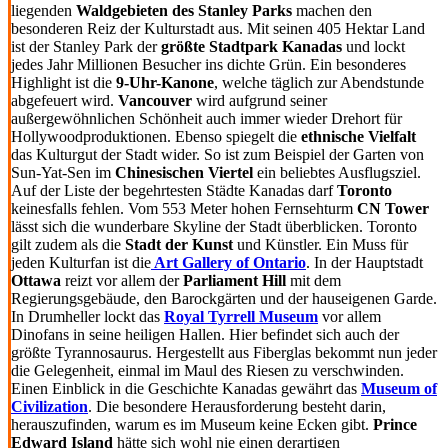
liegenden
Waldgebieten des Stanley Parks
machen den
besonderen Reiz der Kulturstadt aus. Mit seinen 405 Hektar Land
ist der Stanley Park der
größte Stadtpark Kanadas
und lockt
jedes Jahr Millionen Besucher ins dichte Grün. Ein besonderes
Highlight ist die
9-Uhr-Kanone
, welche täglich zur Abendstunde
abgefeuert wird.
Vancouver
wird aufgrund seiner
außergewöhnlichen Schönheit auch immer wieder Drehort für
Hollywoodproduktionen. Ebenso spiegelt die
ethnische Vielfalt
das Kulturgut der Stadt wider. So ist zum Beispiel der Garten von
Sun-Yat-Sen im
Chinesischen Viertel
ein beliebtes Ausflugsziel.
Auf der Liste der begehrtesten Städte Kanadas darf
Toronto
keinesfalls fehlen. Vom 553 Meter hohen Fernsehturm
CN Tower
lässt sich die wunderbare Skyline der Stadt überblicken. Toronto
gilt zudem als die
Stadt der Kunst
und Künstler. Ein Muss für
jeden Kulturfan ist die
Art Gallery of Ontario
. In der Hauptstadt
Ottawa
reizt vor allem der
Parliament Hill
mit dem
Regierungsgebäude, den Barockgärten und der hauseigenen Garde.
In Drumheller lockt das
Royal Tyrrell Museum
vor allem
Dinofans in seine heiligen Hallen. Hier befindet sich auch der
größte Tyrannosaurus. Hergestellt aus Fiberglas bekommt nun jeder
die Gelegenheit, einmal im Maul des Riesen zu verschwinden.
Einen Einblick in die Geschichte Kanadas gewährt das
Museum of
Civilization
. Die besondere Herausforderung besteht darin,
herauszufinden, warum es im Museum keine Ecken gibt.
Prince
Edward Island
hätte sich wohl nie einen derartigen