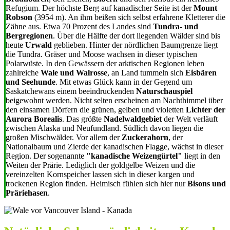
Refugium. Der höchste Berg auf kanadischer Seite ist der
Mount
Robson
(3954 m). An ihm beißen sich selbst erfahrene Kletterer die
Zähne aus. Etwa 70 Prozent des Landes sind
Tundra- und
Bergregionen
. Über die Hälfte der dort liegenden Wälder sind bis
heute
Urwald
geblieben. Hinter der nördlichen Baumgrenze liegt
die Tundra. Gräser und Moose wachsen in dieser typischen
Polarwüste. In den Gewässern der arktischen Regionen leben
zahlreiche
Wale und Walrosse
, an Land tummeln sich
Eisbären
und Seehunde
. Mit etwas Glück kann in der Gegend um
Saskatchewans einem beeindruckenden
Naturschauspiel
beigewohnt werden. Nicht selten erscheinen am Nachthimmel über
den einsamen Dörfern die grünen, gelben und violetten
Lichter der
Aurora Borealis
. Das größte
Nadelwaldgebiet
der Welt verläuft
zwischen Alaska und Neufundland. Südlich davon liegen die
großen Mischwälder. Vor allem der
Zuckerahorn
, der
Nationalbaum und Zierde der kanadischen Flagge, wächst in dieser
Region. Der sogenannte
"kanadische Weizengürtel"
liegt in den
Weiten der Prärie. Lediglich der goldgelbe Weizen und die
vereinzelten Kornspeicher lassen sich in dieser kargen und
trockenen Region finden. Heimisch fühlen sich hier nur
Bisons und
Präriehasen
.