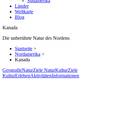
Südamerika
Länder
Weltkarte
Blog
Kanada
Die unberührte Natur des Nordens
Startseite
>
Nordamerika
>
Kanada
Geografie
Natur
Ziele Natur
Kultur
Ziele
Kultur
Erleben
Aktivitäten
Informationen