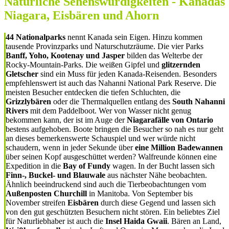
Natürliche Sehenswürdigkeiten - Kanadas
Niagara, Eisbären und Ahorn
44 Nationalparks
nennt Kanada sein Eigen. Hinzu kommen
tausende Provinzparks und Naturschutzräume. Die vier Parks
Banff, Yoho, Kootenay und Jasper
bilden das Welterbe der
Rocky-Mountain-Parks. Die weißen Gipfel und
glitzernden
Gletscher
sind ein Muss für jeden Kanada-Reisenden. Besonders
empfehlenswert ist auch das Nahanni National Park Reserve. Die
meisten Besucher entdecken die tiefen Schluchten, die
Grizzlybären
oder die Thermalquellen entlang des
South Nahanni
Rivers
mit dem Paddelboot. Wer von Wasser nicht genug
bekommen kann, der ist im Auge der
Niagarafälle von Ontario
bestens aufgehoben. Boote bringen die Besucher so nah es nur geht
an dieses bemerkenswerte Schauspiel und wer würde nicht
schaudern, wenn in jeder Sekunde über
eine Million Badewannen
über seinen Kopf ausgeschüttet werden? Walfreunde können eine
Expedition in die
Bay of Fundy
wagen. In der Bucht lassen sich
Finn-, Buckel- und Blauwale
aus nächster Nähe beobachten.
Ähnlich beeindruckend sind auch die Tierbeobachtungen vom
Außenposten Churchill
in Manitoba. Von September bis
November streifen
Eisbären
durch diese Gegend und lassen sich
von den gut geschützten Besuchern nicht stören. Ein beliebtes Ziel
für Naturliebhaber ist auch die
Insel Haida Gwaii
. Bären an Land,