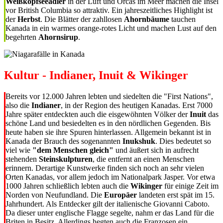
Weißkopfseeadler
in der Luft und Orcas im Meer machen die Insel
vor British Columbia so attraktiv. Ein jahreszeitliches Highlight ist
der
Herbst
. Die Blätter der zahllosen
Ahornbäume
tauchen
Kanada in ein warmes orange-rotes Licht und machen Lust auf den
begehrten
Ahornsirup
.
Kultur - Indianer, Inuit & Wikinger
Bereits vor 12.000 Jahren lebten und siedelten die "First Nations",
also die
Indianer
, in der Region des heutigen Kanadas. Erst 7000
Jahre später entdeckten auch die eisgewöhnten Völker der
Inuit
das
schöne Land und besiedelten es in den nördlichen Gegenden. Bis
heute haben sie ihre Spuren hinterlassen. Allgemein bekannt ist in
Kanada der Brauch des sogenannten
Inukshuk
. Dies bedeutet so
viel wie
"dem Menschen gleich"
und äußert sich in aufrecht
stehenden
Steinskulpturen
, die entfernt an einen Menschen
erinnern. Derartige Kunstwerke finden sich noch an sehr vielen
Orten Kanadas, vor allem jedoch im Nationalpark Jasper. Vor etwa
1000 Jahren schließlich lebten auch die
Wikinger
für einige Zeit im
Norden von Neufundland. Die
Europäer
landeten erst spät im 15.
Jahrhundert. Als Entdecker gilt der italienische Giovanni Caboto.
Da dieser unter englische Flagge segelte, nahm er das Land für die
Briten in Besitz. Allerdings hegten auch die Franzosen ein