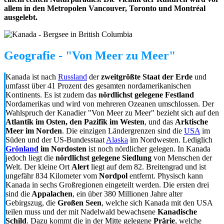
allem in den Metropolen Vancouver, Toronto und Montréal
ausgelebt.
Geografie - "Von Meer zu Meer"
Kanada ist nach
Russland
der
zweitgrößte Staat der Erde
und
umfasst über 41 Prozent des gesamten nordamerikanischen
Kontinents. Es ist zudem das
nördlichst gelegene Festland
Nordamerikas und wird von mehreren Ozeanen umschlossen. Der
Wahlspruch der Kanadier "Von Meer zu Meer" bezieht sich auf den
Atlantik im Osten, den Pazifik im Westen
, und das
Arktische
Meer im Norden
. Die einzigen Ländergrenzen sind die
USA
im
Süden und der US-Bundesstaat
Alaska
im Nordwesten. Lediglich
Grönland
im Nordosten
ist noch nördlicher gelegen. In Kanada
jedoch liegt die
nördlichst gelegene Siedlung
von Menschen der
Welt. Der kleine Ort
Alert
liegt auf dem 82. Breitengrad und ist
ungefähr 834 Kilometer vom
Nordpol
entfernt. Physisch kann
Kanada in sechs Großregionen eingeteilt werden. Die ersten drei
sind die
Appalachen
, ein über 380 Millionen Jahre alter
Gebirgszug, die
Großen Seen
, welche sich Kanada mit den USA
teilen muss und der mit Nadelwald bewachsene
Kanadische
Schild
. Dazu kommt die in der Mitte gelegene
Prärie
, welche