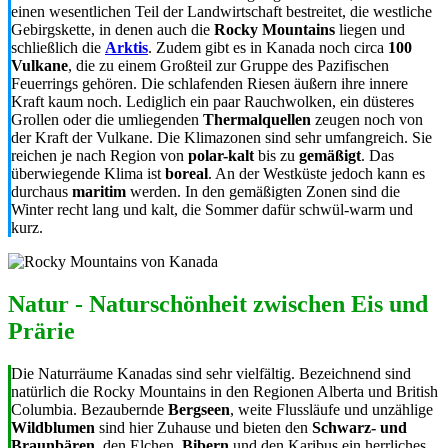
einen wesentlichen Teil der Landwirtschaft bestreitet, die westliche
Gebirgskette, in denen auch die
Rocky Mountains
liegen und
schließlich die
Arktis
. Zudem gibt es in Kanada noch circa
100
Vulkane
, die zu einem Großteil zur Gruppe des Pazifischen
Feuerrings gehören. Die schlafenden Riesen äußern ihre innere
Kraft kaum noch. Lediglich ein paar Rauchwolken, ein düsteres
Grollen oder die umliegenden
Thermalquellen
zeugen noch von
der Kraft der Vulkane. Die Klimazonen sind sehr umfangreich. Sie
reichen je nach Region von
polar-kalt
bis zu
gemäßigt
. Das
überwiegende Klima ist
boreal
. An der Westküste jedoch kann es
durchaus
maritim
werden. In den gemäßigten Zonen sind die
Winter recht lang und kalt, die Sommer dafür schwül-warm und
kurz.
Natur - Naturschönheit zwischen Eis und
Prärie
Die Naturräume Kanadas sind sehr vielfältig. Bezeichnend sind
natürlich die Rocky Mountains in den Regionen Alberta und British
Columbia. Bezaubernde
Bergseen
, weite Flussläufe und unzählige
Wildblumen
sind hier Zuhause und bieten den
Schwarz- und
Braunbären
, den Elchen,
Bibern
und den Karibus ein herrliches