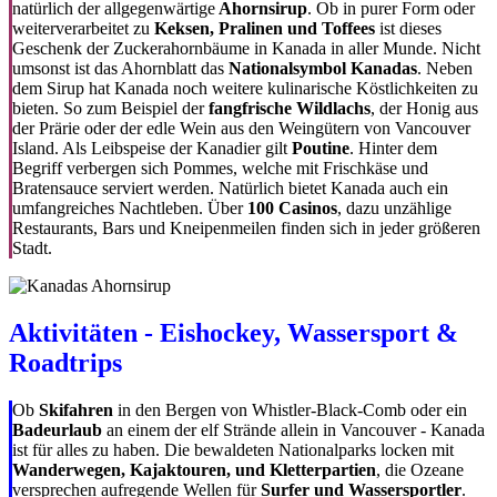
natürlich der allgegenwärtige
Ahornsirup
. Ob in purer Form oder
weiterverarbeitet zu
Keksen, Pralinen und Toffees
ist dieses
Geschenk der Zuckerahornbäume in Kanada in aller Munde. Nicht
umsonst ist das Ahornblatt das
Nationalsymbol Kanadas
. Neben
dem Sirup hat Kanada noch weitere kulinarische Köstlichkeiten zu
bieten. So zum Beispiel der
fangfrische Wildlachs
, der Honig aus
der Prärie oder der edle Wein aus den Weingütern von Vancouver
Island. Als Leibspeise der Kanadier gilt
Poutine
. Hinter dem
Begriff verbergen sich Pommes, welche mit Frischkäse und
Bratensauce serviert werden. Natürlich bietet Kanada auch ein
umfangreiches Nachtleben. Über
100 Casinos
, dazu unzählige
Restaurants, Bars und Kneipenmeilen finden sich in jeder größeren
Stadt.
Aktivitäten - Eishockey, Wassersport &
Roadtrips
Ob
Skifahren
in den Bergen von Whistler-Black-Comb oder ein
Badeurlaub
an einem der elf Strände allein in Vancouver - Kanada
ist für alles zu haben. Die bewaldeten Nationalparks locken mit
Wanderwegen, Kajaktouren, und Kletterpartien
, die Ozeane
versprechen aufregende Wellen für
Surfer und Wassersportler
.