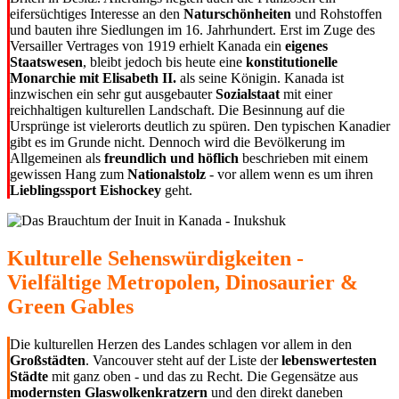
eifersüchtiges Interesse an den
Naturschönheiten
und Rohstoffen
und bauten ihre Siedlungen im 16. Jahrhundert. Erst im Zuge des
Versailler Vertrages von 1919 erhielt Kanada ein
eigenes
Staatswesen
, bleibt jedoch bis heute eine
konstitutionelle
Monarchie mit Elisabeth II.
als seine Königin. Kanada ist
inzwischen ein sehr gut ausgebauter
Sozialstaat
mit einer
reichhaltigen kulturellen Landschaft. Die Besinnung auf die
Ursprünge ist vielerorts deutlich zu spüren. Den typischen Kanadier
gibt es im Grunde nicht. Dennoch wird die Bevölkerung im
Allgemeinen als
freundlich und höflich
beschrieben mit einem
gewissen Hang zum
Nationalstolz
- vor allem wenn es um ihren
Lieblingssport Eishockey
geht.
Kulturelle Sehenswürdigkeiten -
Vielfältige Metropolen, Dinosaurier &
Green Gables
Die kulturellen Herzen des Landes schlagen vor allem in den
Großstädten
. Vancouver steht auf der Liste der
lebenswertesten
Städte
mit ganz oben - und das zu Recht. Die Gegensätze aus
modernsten Glaswolkenkratzern
und den direkt daneben