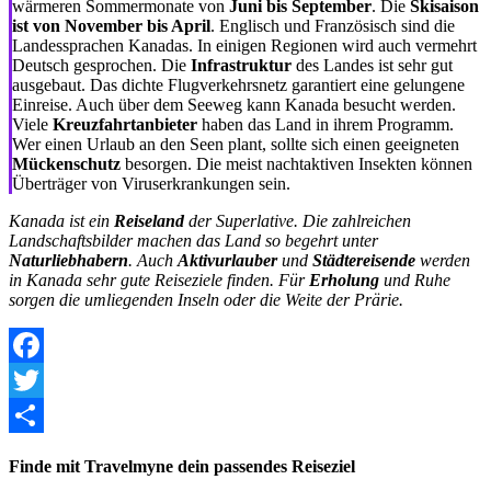
wärmeren Sommermonate von
Juni bis September
. Die
Skisaison
ist von November bis April
. Englisch und Französisch sind die
Landessprachen Kanadas. In einigen Regionen wird auch vermehrt
Deutsch gesprochen. Die
Infrastruktur
des Landes ist sehr gut
ausgebaut. Das dichte Flugverkehrsnetz garantiert eine gelungene
Einreise. Auch über dem Seeweg kann Kanada besucht werden.
Viele
Kreuzfahrtanbieter
haben das Land in ihrem Programm.
Wer einen Urlaub an den Seen plant, sollte sich einen geeigneten
Mückenschutz
besorgen. Die meist nachtaktiven Insekten können
Überträger von Viruserkrankungen sein.
Kanada ist ein
Reiseland
der Superlative. Die zahlreichen
Landschaftsbilder machen das Land so begehrt unter
Naturliebhabern
. Auch
Aktivurlauber
und
Städtereisende
werden
in Kanada sehr gute Reiseziele finden. Für
Erholung
und Ruhe
sorgen die umliegenden Inseln oder die Weite der Prärie.
Facebook
Twitter
Share
Finde mit Travelmyne dein passendes Reiseziel