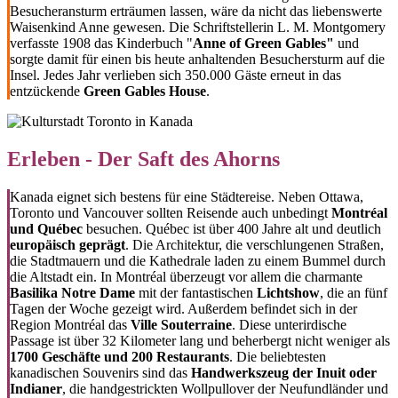
Besucheransturm erträumen lassen, wäre da nicht das liebenswerte
Waisenkind Anne gewesen. Die Schriftstellerin L. M. Montgomery
verfasste 1908 das Kinderbuch "
Anne of Green Gables"
und
sorgte damit für einen bis heute anhaltenden Besuchersturm auf die
Insel. Jedes Jahr verlieben sich 350.000 Gäste erneut in das
entzückende
Green Gables House
.
Erleben - Der Saft des Ahorns
Kanada eignet sich bestens für eine Städtereise. Neben Ottawa,
Toronto und Vancouver sollten Reisende auch unbedingt
Montréal
und Québec
besuchen. Québec ist über 400 Jahre alt und deutlich
europäisch geprägt
. Die Architektur, die verschlungenen Straßen,
die Stadtmauern und die Kathedrale laden zu einem Bummel durch
die Altstadt ein. In Montréal überzeugt vor allem die charmante
Basilika Notre Dame
mit der fantastischen
Lichtshow
, die an fünf
Tagen der Woche gezeigt wird. Außerdem befindet sich in der
Region Montréal das
Ville Souterraine
. Diese unterirdische
Passage ist über 32 Kilometer lang und beherbergt nicht weniger als
1700 Geschäfte und 200 Restaurants
. Die beliebtesten
kanadischen Souvenirs sind das
Handwerkszeug der Inuit oder
Indianer
, die handgestrickten Wollpullover der Neufundländer und