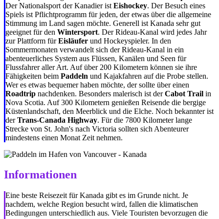
Der Nationalsport der Kanadier ist
Eishockey
. Der Besuch eines
Spiels ist Pflichtprogramm für jeden, der etwas über die allgemeine
Stimmung im Land sagen möchte. Generell ist Kanada sehr gut
geeignet für den
Wintersport
. Der Rideau-Kanal wird jedes Jahr
zur Plattform für
Eisläufer
und Hockeyspieler. In den
Sommermonaten verwandelt sich der Rideau-Kanal in ein
abenteuerliches System aus Flüssen, Kanälen und Seen für
Flussfahrer aller Art. Auf über 200 Kilometern können sie ihre
Fähigkeiten beim
Paddeln
und Kajakfahren auf die Probe stellen.
Wer es etwas bequemer haben möchte, der sollte über einen
Roadtrip
nachdenken. Besonders malerisch ist der
Cabot Trail
in
Nova Scotia. Auf 300 Kilometern genießen Reisende die bergige
Küstenlandschaft, den Meerblick und die Elche. Noch bekannter ist
der
Trans-Canada Highway
. Für die 7800 Kilometer lange
Strecke von St. John's nach Victoria sollten sich Abenteurer
mindestens einen Monat Zeit nehmen.
Informationen
Eine beste Reisezeit für Kanada gibt es im Grunde nicht. Je
nachdem, welche Region besucht wird, fallen die klimatischen
Bedingungen unterschiedlich aus. Viele Touristen bevorzugen die