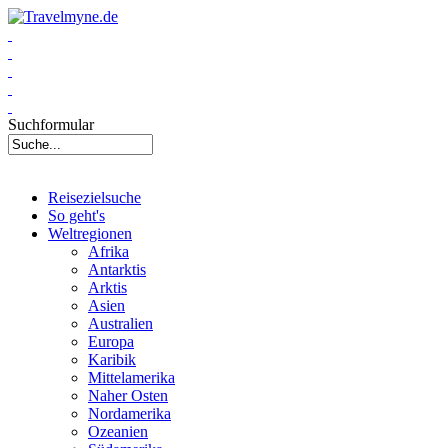
Suchformular
Reisezielsuche
So geht's
Weltregionen
Afrika
Antarktis
Arktis
Asien
Australien
Europa
Karibik
Mittelamerika
Naher Osten
Nordamerika
Ozeanien