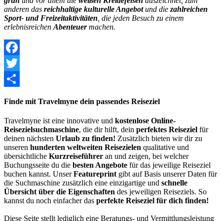
grün
und vor allem die
weißen Kreidefelsen
auszeichnet, zum
anderen das
reichhaltige kulturelle Angebot
und die
zahlreichen
Sport- und Freizeitaktivitäten
, die jeden Besuch zu einem
erlebnisreichen
Abenteuer
machen.
Facebook
Twitter
Share
Finde mit Travelmyne dein passendes Reiseziel
Travelmyne ist eine innovative und
kostenlose Online-
Reisezielsuchmaschine
, die dir hilft, dein
perfektes Reiseziel
für
deinen nächsten
Urlaub zu finden!
Zusätzlich bieten wir dir zu
unseren
hunderten weltweiten Reisezielen
qualitative und
übersichtliche
Kurzreiseführer
an und zeigen, bei welcher
Buchungsseite du die
besten Angebote
für das jeweilige Reiseziel
buchen kannst. Unser
Featureprint
gibt auf Basis unserer Daten für
die Suchmaschine zusätzlich eine einzigartige und
schnelle
Übersicht über die Eigenschaften
des jeweiligen Reiseziels. So
kannst du noch einfacher das
perfekte Reiseziel für dich finden!
Diese Seite stellt lediglich eine Beratungs- und Vermittlungsleistung