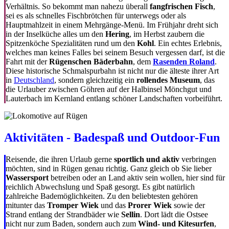
Verhältnis. So bekommt man nahezu überall
fangfrischen Fisch
,
sei es als schnelles Fischbrötchen für unterwegs oder als
Hauptmahlzeit in einem Mehrgänge-Menü. Im Frühjahr dreht sich
in der Inselküche alles um den
Hering
, im Herbst zaubern die
Spitzenköche Spezialitäten rund um den
Kohl
. Ein echtes Erlebnis,
welches man keines Falles bei seinem Besuch vergessen darf, ist die
Fahrt mit der
Rügenschen Bäderbahn
, dem
Rasenden Roland
.
Diese historische Schmalspurbahn ist nicht nur die älteste ihrer Art
in
Deutschland
, sondern gleichzeitig ein
rollendes Museum
, das
die Urlauber zwischen Göhren auf der Halbinsel Mönchgut und
Lauterbach im Kernland entlang schöner Landschaften vorbeiführt.
Aktivitäten - Badespaß und Outdoor-Fun
Reisende, die ihren Urlaub gerne
sportlich und aktiv
verbringen
möchten, sind in Rügen genau richtig. Ganz gleich ob Sie lieber
Wassersport
betreiben oder an Land aktiv sein wollen, hier sind für
reichlich Abwechslung und Spaß gesorgt. Es gibt natürlich
zahlreiche Bademöglichkeiten. Zu den beliebtesten gehören
mitunter das
Tromper Wiek
und das
Prorer Wiek
sowie der
Strand entlang der Strandbäder wie
Sellin
. Dort lädt die Ostsee
nicht nur zum Baden, sondern auch zum
Wind- und Kitesurfen
,