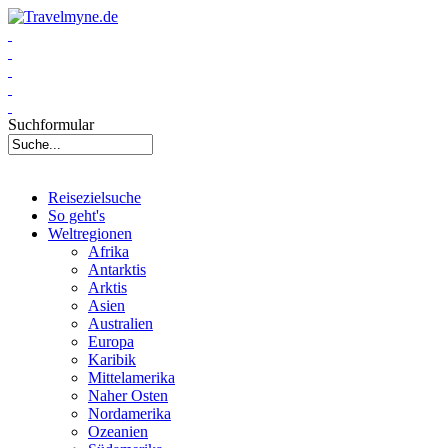
Suchformular
Reisezielsuche
So geht's
Weltregionen
Afrika
Antarktis
Arktis
Asien
Australien
Europa
Karibik
Mittelamerika
Naher Osten
Nordamerika
Ozeanien