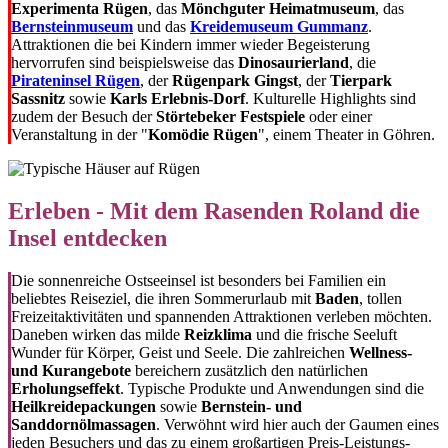
Experimenta Rügen
, das
Mönchguter Heimatmuseum
, das
Bernsteinmuseum
und das
Kreidemuseum Gummanz
.
Attraktionen die bei Kindern immer wieder Begeisterung
hervorrufen sind beispielsweise das
Dinosaurierland
, die
Pirateninsel Rügen
, der
Rügenpark Gingst
, der
Tierpark
Sassnitz
sowie
Karls Erlebnis-Dorf
. Kulturelle Highlights sind
zudem der Besuch der
Störtebeker Festspiele
oder einer
Veranstaltung in der "
Komödie Rügen
", einem Theater in Göhren.
Erleben - Mit dem Rasenden Roland die
Insel entdecken
Die sonnenreiche Ostseeinsel ist besonders bei Familien ein
beliebtes Reiseziel, die ihren Sommerurlaub mit
Baden
, tollen
Freizeitaktivitäten und spannenden Attraktionen verleben möchten.
Daneben wirken das milde
Reizklima
und die frische Seeluft
Wunder für Körper, Geist und Seele. Die zahlreichen
Wellness-
und Kurangebote
bereichern zusätzlich den natürlichen
Erholungseffekt
. Typische Produkte und Anwendungen sind die
Heilkreidepackungen
sowie
Bernstein- und
Sanddornölmassagen
. Verwöhnt wird hier auch der Gaumen eines
jeden Besuchers und das zu einem großartigen Preis-Leistungs-