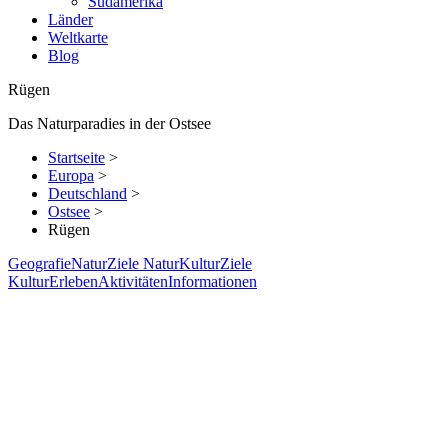
Südamerika
Länder
Weltkarte
Blog
Rügen
Das Naturparadies in der Ostsee
Startseite
>
Europa
>
Deutschland
>
Ostsee
>
Rügen
Geografie
Natur
Ziele Natur
Kultur
Ziele
Kultur
Erleben
Aktivitäten
Informationen