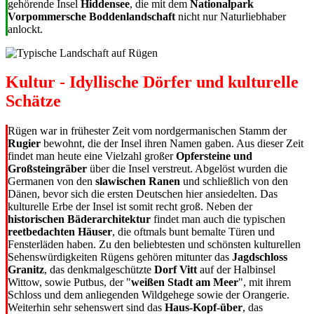
gehörende Insel
Hiddensee
, die mit dem
Nationalpark
Vorpommersche Boddenlandschaft
nicht nur Naturliebhaber
anlockt.
Kultur - Idyllische Dörfer und kulturelle
Schätze
Rügen war in frühester Zeit vom nordgermanischen Stamm der
Rugier
bewohnt, die der Insel ihren Namen gaben. Aus dieser Zeit
findet man heute eine Vielzahl großer
Opfersteine und
Großsteingräber
über die Insel verstreut. Abgelöst wurden die
Germanen von den
slawischen Ranen
und schließlich von den
Dänen, bevor sich die ersten Deutschen hier ansiedelten. Das
kulturelle Erbe der Insel ist somit recht groß. Neben der
historischen Bäderarchitektur
findet man auch die typischen
reetbedachten Häuser
, die oftmals bunt bemalte Türen und
Fensterläden haben. Zu den beliebtesten und schönsten kulturellen
Sehenswürdigkeiten Rügens gehören mitunter das
Jagdschloss
Granitz
, das denkmalgeschützte
Dorf Vitt
auf der Halbinsel
Wittow, sowie Putbus, der "
weißen Stadt am Meer
", mit ihrem
Schloss und dem anliegenden Wildgehege sowie der Orangerie.
Weiterhin sehr sehenswert sind das
Haus-Kopf-über
, das