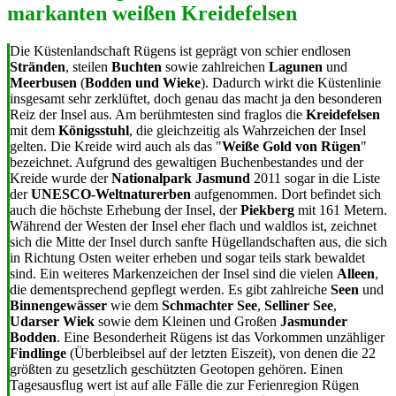
markanten weißen Kreidefelsen
Die Küstenlandschaft Rügens ist geprägt von schier endlosen
Stränden
, steilen
Buchten
sowie zahlreichen
Lagunen
und
Meerbusen
(
Bodden und Wieke
). Dadurch wirkt die Küstenlinie
insgesamt sehr zerklüftet, doch genau das macht ja den besonderen
Reiz der Insel aus. Am berühmtesten sind fraglos die
Kreidefelsen
mit dem
Königsstuhl
, die gleichzeitig als Wahrzeichen der Insel
gelten. Die Kreide wird auch als das "
Weiße Gold von Rügen
"
bezeichnet. Aufgrund des gewaltigen Buchenbestandes und der
Kreide wurde der
Nationalpark Jasmund
2011 sogar in die Liste
der
UNESCO-Weltnaturerben
aufgenommen. Dort befindet sich
auch die höchste Erhebung der Insel, der
Piekberg
mit 161 Metern.
Während der Westen der Insel eher flach und waldlos ist, zeichnet
sich die Mitte der Insel durch sanfte Hügellandschaften aus, die sich
in Richtung Osten weiter erheben und sogar teils stark bewaldet
sind. Ein weiteres Markenzeichen der Insel sind die vielen
Alleen
,
die dementsprechend gepflegt werden. Es gibt zahlreiche
Seen
und
Binnengewässer
wie dem
Schmachter See
,
Selliner See
,
Udarser Wiek
sowie dem Kleinen und Großen
Jasmunder
Bodden
. Eine Besonderheit Rügens ist das Vorkommen unzähliger
Findlinge
(Überbleibsel auf der letzten Eiszeit), von denen die 22
größten zu gesetzlich geschützten Geotopen gehören. Einen
Tagesausflug wert ist auf alle Fälle die zur Ferienregion Rügen