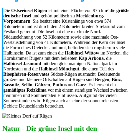
Die
Ostseeinsel Rügen
ist mit einer Fläche von 975 km² die
größte
deutsche Insel
und gehört politisch zu
Mecklenburg-
Vorpommern
. Sie besitzt eine Küstenlänge von etwa 574
Kilometern und ist durch den 2 Kilometer breiten Strelasund vom
Festland getrennt. Die Insel hat eine maximale Nord-
Südausdehnung von 52 Kilometern sowie eine maximale Ost-
Westausdehnung von 41 Kilometern. Während der Kern der Insel
die Form eines Dreiecks annimmt, befinden sich ringsherum viele
Halbinseln. Da ist zum einen die
Halbinsel Wittow
im Norden, die
Kornkammer Rügens mit dem beliebten
Kap Arkona
, die
Halbinsel Jasmund
mit dem gleichnamigen Nationalpark im
Nordosten und die
Halbinsel Mönchgut
, die einen Teil des
Biosphären-Reservates
Südost-Rügen ausmacht. Bedeutende
größere und kleinere Ortschaften auf Rügen sind
Bergen
,
Binz
,
Sassnitz
,
Sellin
,
Göhren
,
Putbus
und
Garz
. Es herrscht ein
gemäßigtes Reizklima
vor mit einem ständigen Wechsel zwischen
maritimen und kontinentalen Einflüssen. Aufgrund der vielen
Sonnenstunden wird Rügen auch als eine der sonnenreichsten
Gebiete Deutschlands betrachtet.
Natur - Die grüne Insel mit den