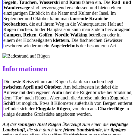
Segeln
,
Tauchen
,
Wasserski
und
Kanu
fahren ein. Die
Rad- und
Wanderwege
sind hervorragend erschlossen und bieten einen
einzigartigen Einblick in die Natur und Kultur der Insel. Im
September und Oktober kann man
tausende Kraniche
beobachten
, die auf ihrem Weg in die Winterquartiere Halt auf
Rügen machen. In der Hauptsaison kann man zudem hervorragend
Campen
,
Reiten
,
Golfen
,
Nordic Walking
betreiben oder in
einem der Hochseilgärten
klettern
. Die fischreichen Gewässer
bescheren wiederum ein
Angelerlebnis
der besonderen Art.
Informationen
Die beste Reisezeit um auf Rügen Urlaub zu machen liegt
zwischen April und Oktober
. Am beliebtesten ist dabei die
Anreise mit dem eigenen
Auto
über die Rügenbrücke bei Stralsund,
dem "Tor" nach Rügen. Aber auch die Anreise mit dem
Zug
oder
Schiff
ist möglich. Etwa 8 Kilometer außerhalb von Bergen entfernt
befindet sich der
Flugplatz Rügen
, von dem aus
Charterflüge
in
einige deutsche Großstädte angeboten werden.
Auf der
sonnigen Insel Rügen
überzeugt zum einen die
vielfältige
Landschaft
, die sich durch ihre
feinen Sandstrände
, ihr
üppiges