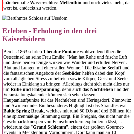
märchenhafte
Wasserschloss Mellenthin
und noch vieles mehr, das
wert ist, entdeckt zu werden.
Erleben - Erholung in den drei
Kaiserbädern
Bereits 1863 schrieb
Theodor Fontane
wohlwollend über die
Ostseeinsel an seine Frau Emilie: "Man hat Ruhe und frische Luft
und diese beiden Dinge wirken wie Wunder und erfüllen Nerven,
Blut und Lungen mit einer stillen Wonne." Die
frische Seeluft
und
die fantastischen Angebote der
Seebäder
helfen dabei den Kopf
vom alltäglichen Stress zu befreien sowie Körper, Geist und Seele
wieder in Einklang zu bringen. Allerdings dreht sich nicht alles nur
um
Ruhe und Entspannung
, denn auch das
Nachtleben
und der
Veranstaltungskalender können sich sehen lassen.
Hauptanlaufpunkte für das Nachtleben sind Heringsdorf, Zinnowitz
und Swinemünde. Ein besonderes Highlight ist das Strandfestival
Baltic Spring Break
, welches mit rund 50 DJs auf drei Bühnen für
eine spitzenmäßige Stimmung sorgt. Ein Ereignis, das nicht nur die
Geschmacksknospen von Feinschmeckern explodieren lässt, ist
wiederum das "
Grand Schlemm
", einem der größten Gourmet-
Events in Mecklenburg-Vorpommern. Dort kann man an 10