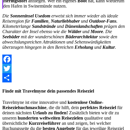
Heringsdorf
anfliegen. Wer ein eigenes
Boot
hat, kann wiederum
den Hafen in Swinemünde nutzen.
Die
Sonneninsel Usedom
erweist sich immer wieder als ideale
Reiseregion für
Familien
,
Naturliebhaber
und
Outdoor-Fans
.
Kilometerlange
Sandstrände
und
Dünenlandschaften
prägen den
Charakter der Insel ebenso wie die
Wälder
und
Moore
. Die
Seebäder
mit der wunderschönen
Bäderarchitektur
sowie den
abwechslungsreichen Attraktionen und Sehenswürdigkeiten
überzeugen hingegen in den Bereichen
Erholung
und
Kultur
.
Facebook
Twitter
Share
Finde mit Travelmyne dein passendes Reiseziel
Travelmyne ist eine innovative und
kostenlose Online-
Reisezielsuchmaschine
, die dir hilft, dein
perfektes Reiseziel
für
deinen nächsten
Urlaub zu finden!
Zusätzlich bieten wir dir zu
unseren
hunderten weltweiten Reisezielen
qualitative und
übersichtliche
Kurzreiseführer
an und zeigen, bei welcher
Buchungsseite du die
besten Angebote
für das jeweilige Reiseziel