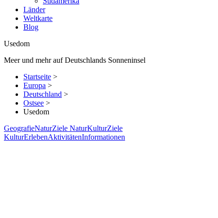
Südamerika
Länder
Weltkarte
Blog
Usedom
Meer und mehr auf Deutschlands Sonneninsel
Startseite
>
Europa
>
Deutschland
>
Ostsee
>
Usedom
Geografie
Natur
Ziele Natur
Kultur
Ziele
Kultur
Erleben
Aktivitäten
Informationen