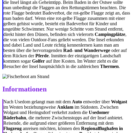
die Insel längst als Geheimtipp. Beim Baden in der Ostsee sollte
man unbedingt die Flaggen an den Rettungstürmen beachten. Die
rote Flagge bedeutet Badeverbot, die rot-gelbe Flagge zeigt an, dass
man baden darf. Wenn eine rot-gelbe Flagge zusammen mit einer
gelben gehisst wurde, besteht ein Badeverbot für Kinder und
ungeübte Schwimmer. Nur wenige Schritte vom Strand entfernt,
direkt hinter den Dünen, befinden sich vielerorts
Campingplätze
,
die von vielen Outdoor-Fans geliebt werden. Die Insel erkunden
und dabei Land und Leute richtig kennenlernen kann man am
besten über die hervorragenden
Rad- und Wanderwege
oder auf
dem Rücken der
Pferde
. Inmitten der einzigartigen Landschaft
kommen sogar
Golfer
auf ihre Kosten. Im Winter zieht es die
Besucher der Insel hauptsächlich in die zahlreichen
Thermen
.
Informationen
Nach Usedom gelangt man mit dem
Auto
entweder über
Wolgast
im Westen beziehungsweise
Anklam
im Südosten. Zwischen
Wolgast und Heringsdorf verkehrt zudem die
Usedomer
Bäderbahn
, die mehrere Zwischenstopps auf der Insel anbietet.
Reisende, die aufgrund einer größeren Entfernung mit dem
Flugzeug
anreisen möchten, können den
Regionalflughafen in