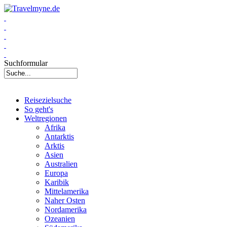
Suchformular
Reisezielsuche
So geht's
Weltregionen
Afrika
Antarktis
Arktis
Asien
Australien
Europa
Karibik
Mittelamerika
Naher Osten
Nordamerika
Ozeanien