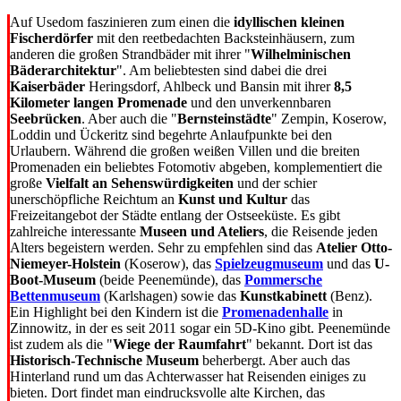
Auf Usedom faszinieren zum einen die
idyllischen kleinen
Fischerdörfer
mit den reetbedachten Backsteinhäusern, zum
anderen die großen Strandbäder mit ihrer "
Wilhelminischen
Bäderarchitektur
". Am beliebtesten sind dabei die drei
Kaiserbäder
Heringsdorf, Ahlbeck und Bansin mit ihrer
8,5
Kilometer langen Promenade
und den unverkennbaren
Seebrücken
. Aber auch die "
Bernsteinstädte
" Zempin, Koserow,
Loddin und Ückeritz sind begehrte Anlaufpunkte bei den
Urlaubern. Während die großen weißen Villen und die breiten
Promenaden ein beliebtes Fotomotiv abgeben, komplementiert die
große
Vielfalt an Sehenswürdigkeiten
und der schier
unerschöpfliche Reichtum an
Kunst und Kultur
das
Freizeitangebot der Städte entlang der Ostseeküste. Es gibt
zahlreiche interessante
Museen und Ateliers
, die Reisende jeden
Alters begeistern werden. Sehr zu empfehlen sind das
Atelier Otto-
Niemeyer-Holstein
(Koserow), das
Spielzeugmuseum
und das
U-
Boot-Museum
(beide Peenemünde), das
Pommersche
Bettenmuseum
(Karlshagen) sowie das
Kunstkabinett
(Benz).
Ein Highlight bei den Kindern ist die
Promenadenhalle
in
Zinnowitz, in der es seit 2011 sogar ein 5D-Kino gibt. Peenemünde
ist zudem als die "
Wiege der Raumfahrt
" bekannt. Dort ist das
Historisch-Technische Museum
beherbergt. Aber auch das
Hinterland rund um das Achterwasser hat Reisenden einiges zu
bieten. Dort findet man eindrucksvolle alte Kirchen, das