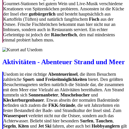
Gourmet-Stationen bei gutem Wein und Live-Musik verschiedene
Kreationen von Spitzenköchen probieren. Ansonsten ist die Küche
der Insel eher
gutbürgerlich
und besteht hauptsächlich aus
Kartoffeln (Tüften) und natürlich fangfrischem
Fisch
aus der
Ostsee. Frische Fischbrötchen bekommt man hier nicht nur an
Imbissen, sondern auch in Restaurants serviert. Ein echter
Geheimtipp ist jedoch der
Räucherfisch
, den mal mindestens
einmal probiert haben muss.
Aktivitäten - Abenteuer Strand und Meer
Usedom ist eine richtige
Abenteuerinsel
, die ihren Besuchern
zahlreiche
Sport- und Freizeitmöglichkeiten
bietet. Den größten
Besuchermagneten stellen natürlich die Strände dar, die zusammen
mit dem Meer eine Vielzahl an Aktivitäten bereithalten. Am Strand
tummeln sich
Sonnenanbeter
,
Muschelsucher
und
Kleckerburgenbauer
. Etwas abseits der normalen Badestrände
befinden sich zudem die
FKK-Strände
, die seit Jahrzehnten ein
fester Bestandteil der Bade- und Strandkultur der Insel sind. Zum
Wassersport
verleitet nicht nur die Ostsee, sondern auch das
Achterwasser. Beliebt sind hier besonders
Surfen
,
Tauchen
,
Segeln
,
Kiten
und
Jet Ski
fahren, aber auch bei
Hobbyanglern
gilt