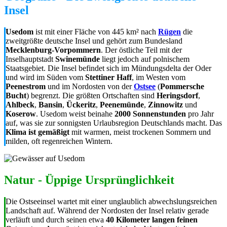
Insel
Usedom
ist mit einer Fläche von 445 km² nach
Rügen
die
zweitgrößte deutsche Insel und gehört zum Bundesland
Mecklenburg-Vorpommern
. Der östliche Teil mit der
Inselhauptstadt
Swinemünde
liegt jedoch auf polnischem
Staatsgebiet. Die Insel befindet sich im Mündungsdelta der Oder
und wird im Süden vom
Stettiner Haff
, im Westen vom
Peenestrom
und im Nordosten von der
Ostsee
(
Pommersche
Bucht
) begrenzt. Die größten Ortschaften sind
Heringsdorf
,
Ahlbeck
,
Bansin
,
Ückeritz
,
Peenemünde
,
Zinnowitz
und
Koserow
. Usedom weist beinahe
2000 Sonnenstunden
pro Jahr
auf, was sie zur sonnigsten Urlaubsregion Deutschlands macht. Das
Klima ist gemäßigt
mit warmen, meist trockenen Sommern und
milden, oft regenreichen Wintern.
Natur - Üppige Ursprünglichkeit
Die Ostseeinsel wartet mit einer unglaublich abwechslungsreichen
Landschaft auf. Während der Nordosten der Insel relativ gerade
verläuft und durch seinen etwa
40 Kilometer langen feinen