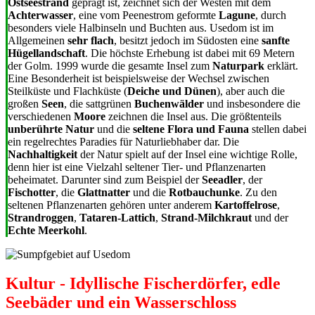
Ostseestrand
geprägt ist, zeichnet sich der Westen mit dem
Achterwasser
, eine vom Peenestrom geformte
Lagune
, durch
besonders viele Halbinseln und Buchten aus. Usedom ist im
Allgemeinen
sehr flach
, besitzt jedoch im Südosten eine
sanfte
Hügellandschaft
. Die höchste Erhebung ist dabei mit 69 Metern
der Golm. 1999 wurde die gesamte Insel zum
Naturpark
erklärt.
Eine Besonderheit ist beispielsweise der Wechsel zwischen
Steilküste und Flachküste (
Deiche und Dünen
), aber auch die
großen
Seen
, die sattgrünen
Buchenwälder
und insbesondere die
verschiedenen
Moore
zeichnen die Insel aus. Die größtenteils
unberührte Natur
und die
seltene Flora und Fauna
stellen dabei
ein regelrechtes Paradies für Naturliebhaber dar. Die
Nachhaltigkeit
der Natur spielt auf der Insel eine wichtige Rolle,
denn hier ist eine Vielzahl seltener Tier- und Pflanzenarten
beheimatet. Darunter sind zum Beispiel der
Seeadler
, der
Fischotter
, die
Glattnatter
und die
Rotbauchunke
. Zu den
seltenen Pflanzenarten gehören unter anderem
Kartoffelrose
,
Strandroggen
,
Tataren-Lattich
,
Strand-Milchkraut
und der
Echte Meerkohl
.
Kultur - Idyllische Fischerdörfer, edle
Seebäder und ein Wasserschloss