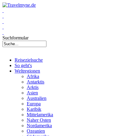
Suchformular
Reisezielsuche
So geht's
Weltregionen
Afrika
Antarktis
Arktis
Asien
Australien
Europa
Karibik
Mittelamerika
Naher Osten
Nordamerika
Ozeanien