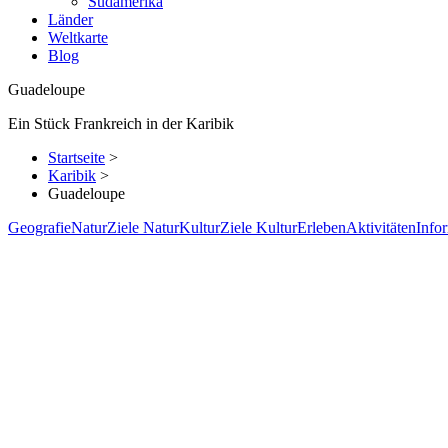
Südamerika
Länder
Weltkarte
Blog
Guadeloupe
Ein Stück Frankreich in der Karibik
Startseite
>
Karibik
>
Guadeloupe
Geografie
Natur
Ziele Natur
Kultur
Ziele Kultur
Erleben
Aktivitäten
Info