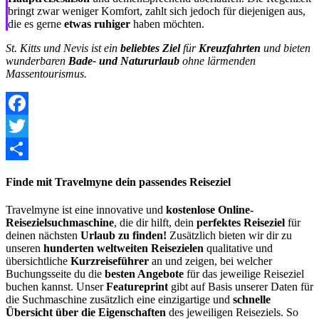
bringt zwar weniger Komfort, zahlt sich jedoch für diejenigen aus,
die es gerne
etwas ruhiger
haben möchten.
St. Kitts und Nevis ist ein
beliebtes Ziel
für
Kreuzfahrten
und bieten
wunderbaren
Bade- und Natururlaub
ohne lärmenden
Massentourismus.
Facebook
Twitter
Share
Finde mit Travelmyne dein passendes Reiseziel
Travelmyne ist eine innovative und
kostenlose Online-
Reisezielsuchmaschine
, die dir hilft, dein
perfektes Reiseziel
für
deinen nächsten
Urlaub zu finden!
Zusätzlich bieten wir dir zu
unseren
hunderten weltweiten Reisezielen
qualitative und
übersichtliche
Kurzreiseführer
an und zeigen, bei welcher
Buchungsseite du die
besten Angebote
für das jeweilige Reiseziel
buchen kannst. Unser
Featureprint
gibt auf Basis unserer Daten für
die Suchmaschine zusätzlich eine einzigartige und
schnelle
Übersicht über die Eigenschaften
des jeweiligen Reiseziels. So