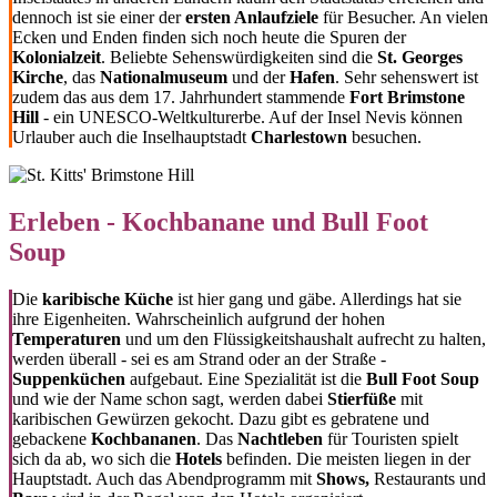
dennoch ist sie einer der
ersten Anlaufziele
für Besucher. An vielen
Ecken und Enden finden sich noch heute die Spuren der
Kolonialzeit
. Beliebte Sehenswürdigkeiten sind die
St. Georges
Kirche
, das
Nationalmuseum
und der
Hafen
. Sehr sehenswert ist
zudem das aus dem 17. Jahrhundert stammende
Fort Brimstone
Hill
- ein UNESCO-Weltkulturerbe. Auf der Insel Nevis können
Urlauber auch die Inselhauptstadt
Charlestown
besuchen.
Erleben - Kochbanane und Bull Foot
Soup
Die
karibische Küche
ist hier gang und gäbe. Allerdings hat sie
ihre Eigenheiten. Wahrscheinlich aufgrund der hohen
Temperaturen
und um den Flüssigkeitshaushalt aufrecht zu halten,
werden überall - sei es am Strand oder an der Straße -
Suppenküchen
aufgebaut. Eine Spezialität ist die
Bull Foot Soup
und wie der Name schon sagt, werden dabei
Stierfüße
mit
karibischen Gewürzen gekocht. Dazu gibt es gebratene und
gebackene
Kochbananen
. Das
Nachtleben
für Touristen spielt
sich da ab, wo sich die
Hotels
befinden. Die meisten liegen in der
Hauptstadt. Auch das Abendprogramm mit
Shows,
Restaurants und