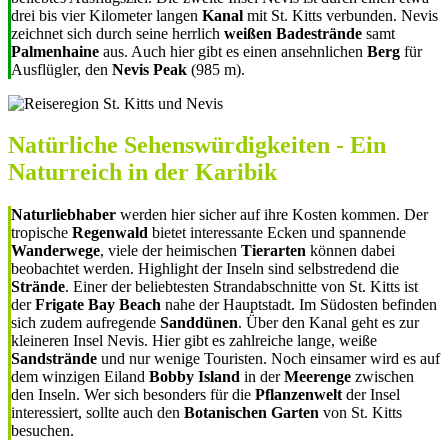
drei bis vier Kilometer langen
Kanal
mit St. Kitts verbunden. Nevis
zeichnet sich durch seine herrlich
weißen Badestrände
samt
Palmenhaine
aus. Auch hier gibt es einen ansehnlichen
Berg
für
Ausflügler, den
Nevis Peak
(985 m).
Natürliche Sehenswürdigkeiten - Ein
Naturreich in der Karibik
Naturliebhaber
werden hier sicher auf ihre Kosten kommen. Der
tropische
Regenwald
bietet interessante Ecken und spannende
Wanderwege
, viele der heimischen
Tierarten
können dabei
beobachtet werden. Highlight der Inseln sind selbstredend die
Strände
. Einer der beliebtesten Strandabschnitte von St. Kitts ist
der
Frigate Bay Beach
nahe der Hauptstadt. Im Südosten befinden
sich zudem aufregende
Sanddünen
. Über den Kanal geht es zur
kleineren Insel Nevis. Hier gibt es zahlreiche lange, weiße
Sandstrände
und nur wenige Touristen. Noch einsamer wird es auf
dem winzigen Eiland
Bobby Island
in der
Meerenge
zwischen
den Inseln. Wer sich besonders für die
Pflanzenwelt
der Insel
interessiert, sollte auch den
Botanischen Garten
von St. Kitts
besuchen.