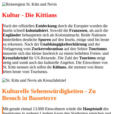
Kultur - Die Kittians
Nach der offiziellen
Entdeckung
durch die Europäer wurden die
Inseln schnell
kolonialisiert
. Sowohl die
Franzosen
, als auch die
Engländer
behaupteten sich als Kolonialmacht. Beide Nationen
hinterließen deutliche
Spuren
auf den Inseln, einige sind bis heute
zu erkennen. Nach der
Unabhängigkeitserklärung
und der
Verlagerung vom
Zuckerrohranbau
auf den Sektor
Tourismus
mauserte sich das kleine Inselreich zu einem beliebten Ferien- und
Kreuzfahrtziel
für US-Reisende. Die Zahl der
Touristen
steigt
stetig und somit auch das kulturelle Angebot. Die Einwohner von
St. Kitts nennen sich selbst die
Kittians
, die meisten von ihnen
leben heute vom Tourismus.
Kulturelle Sehenswürdigkeiten - Zu
Besuch in Basseterre
Mit gerade einmal 13.000 Einwohnern würde die
Hauptstadt
des
Inselstaates in anderen Ländern kaum den Stadtstatus erreichen und