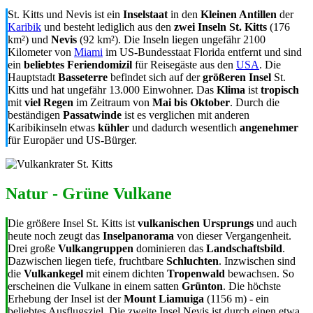
St. Kitts und Nevis ist ein
Inselstaat
in den
Kleinen Antillen
der
Karibik
und besteht lediglich aus den
zwei Inseln
St. Kitts
(176
km²) und
Nevis
(92 km²). Die Inseln liegen ungefähr 2100
Kilometer von
Miami
im US-Bundesstaat Florida entfernt und sind
ein
beliebtes Feriendomizil
für Reisegäste aus den
USA
. Die
Hauptstadt
Basseterre
befindet sich auf der
größeren Insel
St.
Kitts und hat ungefähr 13.000 Einwohner. Das
Klima
ist
tropisch
mit
viel Regen
im Zeitraum von
Mai bis Oktober
. Durch die
beständigen
Passatwinde
ist es verglichen mit anderen
Karibikinseln etwas
kühler
und dadurch wesentlich
angenehmer
für Europäer und US-Bürger.
Natur - Grüne Vulkane
Die größere Insel St. Kitts ist
vulkanischen Ursprungs
und auch
heute noch zeugt das
Inselpanorama
von dieser Vergangenheit.
Drei große
Vulkangruppen
dominieren das
Landschaftsbild
.
Dazwischen liegen tiefe, fruchtbare
Schluchten
. Inzwischen sind
die
Vulkankegel
mit einem dichten
Tropenwald
bewachsen. So
erscheinen die Vulkane in einem satten
Grünton
. Die höchste
Erhebung der Insel ist der
Mount Liamuiga
(1156 m) - ein
beliebtes Ausflugsziel. Die zweite Insel Nevis ist durch einen etwa