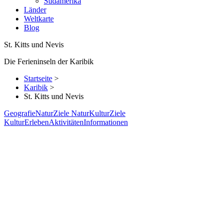
Südamerika
Länder
Weltkarte
Blog
St. Kitts und Nevis
Die Ferieninseln der Karibik
Startseite
>
Karibik
>
St. Kitts und Nevis
Geografie
Natur
Ziele Natur
Kultur
Ziele
Kultur
Erleben
Aktivitäten
Informationen