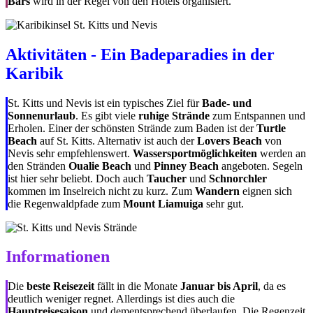
Bars
wird in der Regel von den Hotels organisiert.
Aktivitäten - Ein Badeparadies in der
Karibik
St. Kitts und Nevis ist ein typisches Ziel für
Bade- und
Sonnenurlaub
. Es gibt viele
ruhige Strände
zum Entspannen und
Erholen. Einer der schönsten Strände zum Baden ist der
Turtle
Beach
auf St. Kitts. Alternativ ist auch der
Lovers Beach
von
Nevis sehr empfehlenswert.
Wassersportmöglichkeiten
werden an
den Stränden
Oualie Beach
und
Pinney Beach
angeboten. Segeln
ist hier sehr beliebt. Doch auch
Taucher
und
Schnorchler
kommen im Inselreich nicht zu kurz. Zum
Wandern
eignen sich
die Regenwaldpfade zum
Mount Liamuiga
sehr gut.
Informationen
Die
beste Reisezeit
fällt in die Monate
Januar bis April
, da es
deutlich weniger regnet. Allerdings ist dies auch die
Hauptreisesaison
und dementsprechend überlaufen. Die Regenzeit