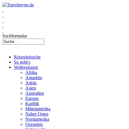
Suchformular
Reisezielsuche
So geht's
Weltregionen
Afrika
Antarktis
Arktis
Asien
Australien
Europa
Karibik
Mittelamerika
Naher Osten
Nordamerika
Ozeanien