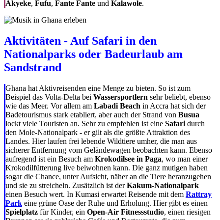
Akyeke
,
Fufu
,
Fante Fante
und
Kalawole
.
Aktivitäten - Auf Safari in den
Nationalparks oder Badeurlaub am
Sandstrand
Ghana hat Aktivreisenden eine Menge zu bieten. So ist zum
Beispiel das Volta-Delta bei
Wassersportlern
sehr beliebt, ebenso
wie das Meer. Vor allem am
Labadi Beach
in Accra hat sich der
Badetourismus stark etabliert, aber auch der Strand von
Busua
lockt viele Touristen an. Sehr zu empfehlen ist eine
Safari
durch
den Mole-Nationalpark - er gilt als die größte Attraktion des
Landes. Hier laufen frei lebende Wildtiere umher, die man aus
sicherer Entfernung vom Geländewagen beobachten kann. Ebenso
aufregend ist ein Besuch am
Krokodilsee in Paga
, wo man einer
Krokodilfütterung live beiwohnen kann. Die ganz mutigen haben
sogar die Chance, unter Aufsicht, näher an die Tiere heranzugehen
und sie zu streicheln. Zusätzlich ist der
Kakum-Nationalpark
einen Besuch wert. In Kumasi erwartet Reisende mit dem
Rattray
Park
eine grüne Oase der Ruhe und Erholung. Hier gibt es einen
Spielplatz
für Kinder, ein
Open-Air Fitnessstudio
, einen riesigen