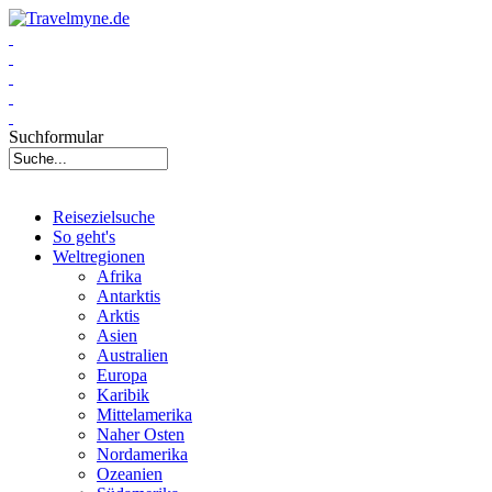
Suchformular
Reisezielsuche
So geht's
Weltregionen
Afrika
Antarktis
Arktis
Asien
Australien
Europa
Karibik
Mittelamerika
Naher Osten
Nordamerika
Ozeanien