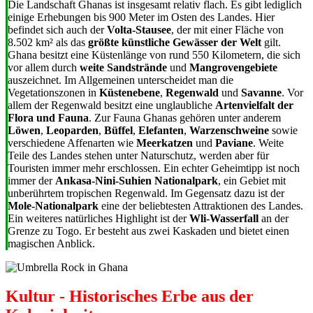
Die Landschaft Ghanas ist insgesamt relativ flach. Es gibt lediglich
einige Erhebungen bis 900 Meter im Osten des Landes. Hier
befindet sich auch der
Volta-Stausee
, der mit einer Fläche von
8.502 km² als das
größte künstliche Gewässer der Welt
gilt.
Ghana besitzt eine Küstenlänge von rund 550 Kilometern, die sich
vor allem durch
weite Sandstrände
und
Mangrovengebiete
auszeichnet. Im Allgemeinen unterscheidet man die
Vegetationszonen in
Küstenebene
,
Regenwald
und
Savanne
. Vor
allem der Regenwald besitzt eine unglaubliche
Artenvielfalt der
Flora und Fauna
. Zur Fauna Ghanas gehören unter anderem
Löwen
,
Leoparden
,
Büffel
,
Elefanten
,
Warzenschweine
sowie
verschiedene Affenarten wie
Meerkatzen
und
Paviane
. Weite
Teile des Landes stehen unter Naturschutz, werden aber für
Touristen immer mehr erschlossen. Ein echter Geheimtipp ist noch
immer der
Ankasa-Nini-Suhien Nationalpark
, ein Gebiet mit
unberührtem tropischen Regenwald. Im Gegensatz dazu ist der
Mole-Nationalpark
eine der beliebtesten Attraktionen des Landes.
Ein weiteres natürliches Highlight ist der
Wli-Wasserfall
an der
Grenze zu Togo. Er besteht aus zwei Kaskaden und bietet einen
magischen Anblick.
Kultur - Historisches Erbe aus der