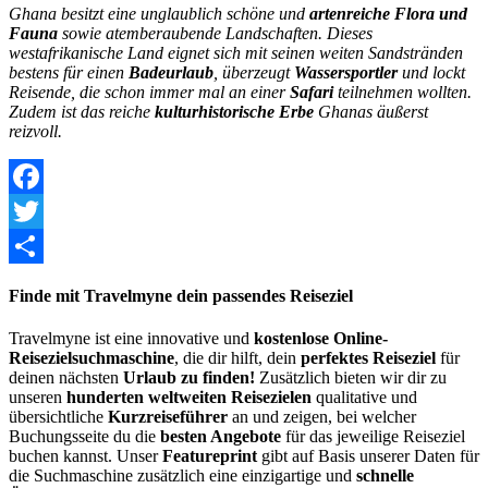
Ghana besitzt eine unglaublich schöne und
artenreiche Flora und
Fauna
sowie atemberaubende Landschaften. Dieses
westafrikanische Land eignet sich mit seinen weiten Sandstränden
bestens für einen
Badeurlaub
, überzeugt
Wassersportler
und lockt
Reisende, die schon immer mal an einer
Safari
teilnehmen wollten.
Zudem ist das reiche
kulturhistorische Erbe
Ghanas äußerst
reizvoll.
Facebook
Twitter
Share
Finde mit Travelmyne dein passendes Reiseziel
Travelmyne ist eine innovative und
kostenlose Online-
Reisezielsuchmaschine
, die dir hilft, dein
perfektes Reiseziel
für
deinen nächsten
Urlaub zu finden!
Zusätzlich bieten wir dir zu
unseren
hunderten weltweiten Reisezielen
qualitative und
übersichtliche
Kurzreiseführer
an und zeigen, bei welcher
Buchungsseite du die
besten Angebote
für das jeweilige Reiseziel
buchen kannst. Unser
Featureprint
gibt auf Basis unserer Daten für
die Suchmaschine zusätzlich eine einzigartige und
schnelle