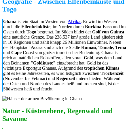
Geografie - Zwischen Elfenbeinküste und
Togo
Ghana
ist ein Staat im Westen von
Afrika
. Er wird im Westen
durch die
Elfenbeinküste
, im Norden durch
Burkina Faso
und im
Osten durch
Togo
begrenzt. Im Süden bildet der
Golf von Guinea
eine natürliche Grenze. Das 238.537 km² große Land gliedert sich
in 10 Regionen und zählt knapp 26 Millionen Einwohner. Neben
der Hauptstadt
Accra
sind auch die Städte
Kumasi
,
Tamale
,
Tema
und
Cape Coast
von großer touristischer Bedeutung. Ghana ist
reich an natürlichen Rohstoffen, allen voran
Gold
, was dem Land
den Beinamen
"Goldküste"
eingebracht hat. Gold ist das
wichtigste Exportgut Ghanas. Aufgrund des
tropischen Klimas
gibt es keine Jahreszeiten, es wird lediglich zwischen
Trockenzeit
(November bis Februar) und
Regenzeit
unterschieden. Während
der Osten und Norden des Landes heiß und trocken sind, ist der
Südwesten heiß und feucht.
Natur - Küstenebene, Regenwald und
Savanne