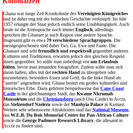
Kolonialzeit
Ghana war lange Zeit Kronkolonie des
Vereinigten Königreiches
und ist daher eng mit der britischen Geschichte verknüpft. Im Jahr
1957 erlangte der Staat jedoch endlich seine Unabhängigkeit. Auch
heute ist die Amtssprache noch immer
Englisch
, allerdings
sprechen die Ghanaer je nach Region eine andere Sprache.
Insgesamt gibt es etwa
79 verschiedene Sprachgruppen
. Die
meistgesprochenen sind dabei Twi, Ga, Ewe und Fante. Die
Ghanaer sind sehr
freundlich und respektvoll
gegenüber anderen
Kulturen und Traditionen, erwarten jedoch den gleichen Respekt
ihnen gegenüber. So sollte man unbedingt erst
um Erlaubnis
bitten
, bevor man jemanden fotografiert. Zudem sollte man sich
daran halten, alles mit der
rechten Hand
zu übergeben oder
anzunehmen, besonders Essen und Geld, da die linke Hand als
"unrein" angesehen wird. Ghana besitzt ein großes kulturelles und
historisches Erbe. Dazu gehören beispielsweise das
Cape Coast
Castle
in der gleichnamigen Stadt, das
Kwame Nkrumah
Mausoleum
und die
Christiansborg
(auch Osu Castle) in Accra,
das
Stelzendorf Nzelezu
sowie der
Manhyia Palace
in Kumasi.
Weitere sehr sehenswerte Attraktionen sind das
National Museum
,
das
W.E.B. Du Bois Memorial Centre for Pan-African Culture
sowie die
George Padmore Research Library
, die allesamt in
Accra zu finden sind.