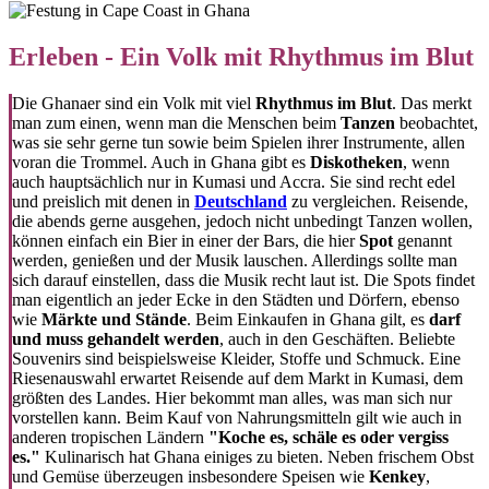
Erleben - Ein Volk mit Rhythmus im Blut
Die Ghanaer sind ein Volk mit viel
Rhythmus im Blut
. Das merkt
man zum einen, wenn man die Menschen beim
Tanzen
beobachtet,
was sie sehr gerne tun sowie beim Spielen ihrer Instrumente, allen
voran die Trommel. Auch in Ghana gibt es
Diskotheken
, wenn
auch hauptsächlich nur in Kumasi und Accra. Sie sind recht edel
und preislich mit denen in
Deutschland
zu vergleichen. Reisende,
die abends gerne ausgehen, jedoch nicht unbedingt Tanzen wollen,
können einfach ein Bier in einer der Bars, die hier
Spot
genannt
werden, genießen und der Musik lauschen. Allerdings sollte man
sich darauf einstellen, dass die Musik recht laut ist. Die Spots findet
man eigentlich an jeder Ecke in den Städten und Dörfern, ebenso
wie
Märkte und Stände
. Beim Einkaufen in Ghana gilt, es
darf
und muss gehandelt werden
, auch in den Geschäften. Beliebte
Souvenirs sind beispielsweise Kleider, Stoffe und Schmuck. Eine
Riesenauswahl erwartet Reisende auf dem Markt in Kumasi, dem
größten des Landes. Hier bekommt man alles, was man sich nur
vorstellen kann. Beim Kauf von Nahrungsmitteln gilt wie auch in
anderen tropischen Ländern
"Koche es, schäle es oder vergiss
es."
Kulinarisch hat Ghana einiges zu bieten. Neben frischem Obst
und Gemüse überzeugen insbesondere Speisen wie
Kenkey
,