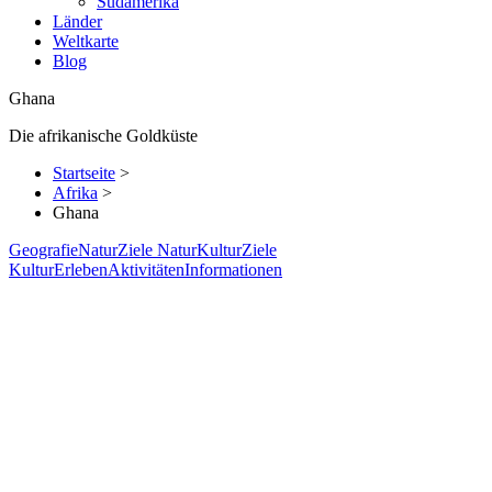
Südamerika
Länder
Weltkarte
Blog
Ghana
Die afrikanische Goldküste
Startseite
>
Afrika
>
Ghana
Geografie
Natur
Ziele Natur
Kultur
Ziele
Kultur
Erleben
Aktivitäten
Informationen