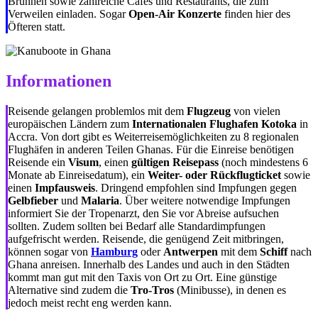
Brunnen sowie zahlreiche Cafés und Restaurants, die zum
Verweilen einladen. Sogar
Open-Air Konzerte
finden hier des
Öfteren statt.
Informationen
Reisende gelangen problemlos mit dem
Flugzeug
von vielen
europäischen Ländern zum
Internationalen Flughafen Kotoka
in
Accra. Von dort gibt es Weiterreisemöglichkeiten zu 8 regionalen
Flughäfen in anderen Teilen Ghanas. Für die Einreise benötigen
Reisende ein
Visum
, einen
gültigen Reisepass
(noch mindestens 6
Monate ab Einreisedatum), ein
Weiter- oder Rückflugticket
sowie
einen
Impfausweis
. Dringend empfohlen sind Impfungen gegen
Gelbfieber
und
Malaria
. Über weitere notwendige Impfungen
informiert Sie der Tropenarzt, den Sie vor Abreise aufsuchen
sollten. Zudem sollten bei Bedarf alle Standardimpfungen
aufgefrischt werden. Reisende, die genügend Zeit mitbringen,
können sogar von
Hamburg
oder
Antwerpen
mit dem
Schiff
nach
Ghana anreisen. Innerhalb des Landes und auch in den Städten
kommt man gut mit den Taxis von Ort zu Ort. Eine günstige
Alternative sind zudem die
Tro-Tros
(Minibusse), in denen es
jedoch meist recht eng werden kann.