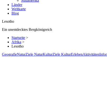
Südamerika
Länder
Weltkarte
Blog
Lesotho
Ein unentdecktes Bergkönigreich
Startseite
>
Afrika
>
Lesotho
Geografie
Natur
Ziele Natur
Kultur
Ziele Kultur
Erleben
Aktivitäten
Info