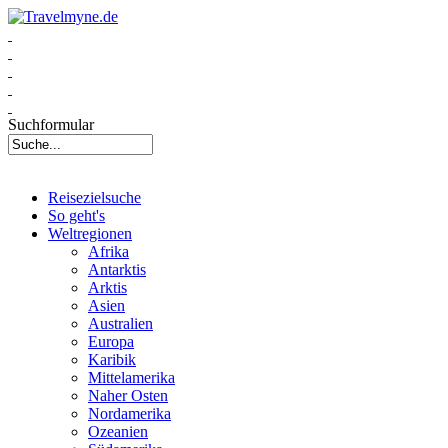
Suchformular
Reisezielsuche
So geht's
Weltregionen
Afrika
Antarktis
Arktis
Asien
Australien
Europa
Karibik
Mittelamerika
Naher Osten
Nordamerika
Ozeanien