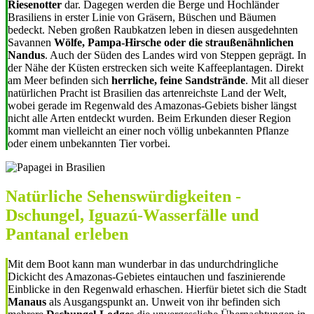
Riesenotter
dar. Dagegen werden die Berge und Hochländer
Brasiliens in erster Linie von Gräsern, Büschen und Bäumen
bedeckt. Neben großen Raubkatzen leben in diesen ausgedehnten
Savannen
Wölfe, Pampa-Hirsche oder die straußenähnlichen
Nandus
. Auch der Süden des Landes wird von Steppen geprägt. In
der Nähe der Küsten erstrecken sich weite Kaffeeplantagen. Direkt
am Meer befinden sich
herrliche, feine Sandstrände
. Mit all dieser
natürlichen Pracht ist Brasilien das artenreichste Land der Welt,
wobei gerade im Regenwald des Amazonas-Gebiets bisher längst
nicht alle Arten entdeckt wurden. Beim Erkunden dieser Region
kommt man vielleicht an einer noch völlig unbekannten Pflanze
oder einem unbekannten Tier vorbei.
Natürliche Sehenswürdigkeiten -
Dschungel, Iguazú-Wasserfälle und
Pantanal erleben
Mit dem Boot kann man wunderbar in das undurchdringliche
Dickicht des Amazonas-Gebietes eintauchen und faszinierende
Einblicke in den Regenwald erhaschen. Hierfür bietet sich die Stadt
Manaus
als Ausgangspunkt an. Unweit von ihr befinden sich