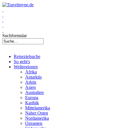
Suchformular
Reisezielsuche
So geht's
Weltregionen
Afrika
Antarktis
Arktis
Asien
Australien
Europa
Karibik
Mittelamerika
Naher Osten
Nordamerika
Ozeanien