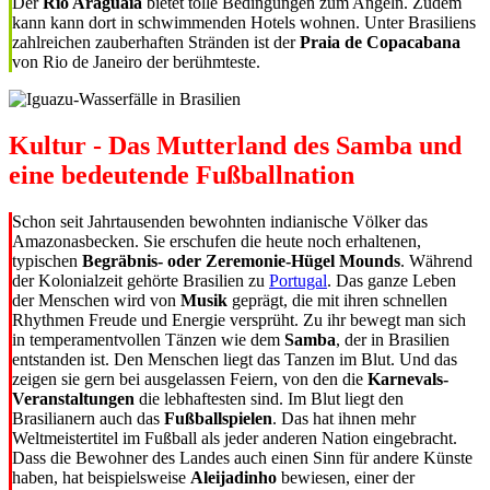
Der
Rio Araguaia
bietet tolle Bedingungen zum Angeln. Zudem
kann kann dort in schwimmenden Hotels wohnen. Unter Brasiliens
zahlreichen zauberhaften Stränden ist der
Praia de Copacabana
von Rio de Janeiro der berühmteste.
Kultur - Das Mutterland des Samba und
eine bedeutende Fußballnation
Schon seit Jahrtausenden bewohnten indianische Völker das
Amazonasbecken. Sie erschufen die heute noch erhaltenen,
typischen
Begräbnis- oder Zeremonie-Hügel Mounds
. Während
der Kolonialzeit gehörte Brasilien zu
Portugal
. Das ganze Leben
der Menschen wird von
Musik
geprägt, die mit ihren schnellen
Rhythmen Freude und Energie versprüht. Zu ihr bewegt man sich
in temperamentvollen Tänzen wie dem
Samba
, der in Brasilien
entstanden ist. Den Menschen liegt das Tanzen im Blut. Und das
zeigen sie gern bei ausgelassen Feiern, von den die
Karnevals-
Veranstaltungen
die lebhaftesten sind. Im Blut liegt den
Brasilianern auch das
Fußballspielen
. Das hat ihnen mehr
Weltmeistertitel im Fußball als jeder anderen Nation eingebracht.
Dass die Bewohner des Landes auch einen Sinn für andere Künste
haben, hat beispielsweise
Aleijadinho
bewiesen, einer der