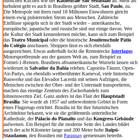
hübschen Kirchen wie der
Kathedrale Sao Sebastiao
an. Mehr als
turbulent geht es auch in Brasiliens größter Stadt,
Sao Paulo
, zu.
Die Metropole mit ihren rund 18 Millionen Einwohnern gleicht
einem ewig pulsierenden Strom aus Menschen. Zahlreiche
Einflüsse spiegeln sich in der Stadt wieder – amerikanische,
europäische, japanische und russische sind nur einige davon. Wer
die Kultur der Stadt kennenlernen möchte, kann sich zum Beispiel
das
Teatro Municipal
oder die historische
Jesuitenschule Pátio
do Colégio
anschauen. Shoppen lässt es sich ebenfalls
ausgezeichnet. Etwas außerhalb lockt die Rennstrecke
Interlagos
Motorsportfreunde aus der ganzen Welt an, zum Beispiel zu
Formel-1-Rennen. Brasiliens afroamerikanische Wurzeln lassen sich
wiederum in
Salvador da Bahia
erleben. Capoeira-Tänzer, Open-
Air-Partys, ein ebenfalls weltberühmter Karneval, viele historische
Bauwerke und das Elevador Lacerda mit seinen Aufzügen, die
Menschen zwischen der Ober- und der Unterstadt transportieren,
machen das einstige Zentrum des Zuckerhandels zum
lohnenswerten Ziel. Ganz anders ist das Flair der
Hauptstadt
Brasilia
. Sie wurde ab 1957 auf unbewohntem Gebiet in Form
eines Flugzeugs errichtet. Brasilia ist für ihre futuristischen
Architektur bekannt, wie sie die größtenteils unterirdische
Kathedrale, der
Pálacio do Planalto
und das
Kongress-Gebäude
aufweisen. Ein Beispiel für die moderne Seite des Landes bildet
auch der acht Kilometer lange und 200 Meter hohe
Itaipú-
Staudamm
, den Brasilien mit
Paraguay
gemeinsam betreibt.