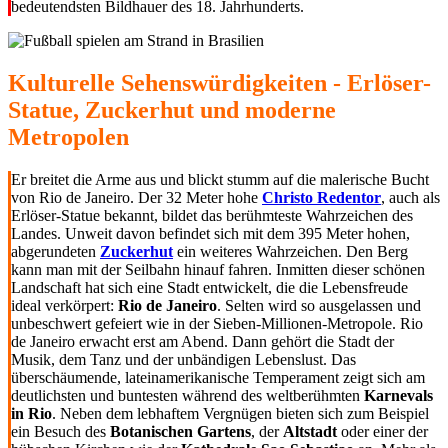
bedeutendsten Bildhauer des 18. Jahrhunderts.
Kulturelle Sehenswürdigkeiten - Erlöser-
Statue, Zuckerhut und moderne
Metropolen
Er breitet die Arme aus und blickt stumm auf die malerische Bucht
von Rio de Janeiro. Der 32 Meter hohe
Christo Redentor
, auch als
Erlöser-Statue bekannt, bildet das berühmteste Wahrzeichen des
Landes. Unweit davon befindet sich mit dem 395 Meter hohen,
abgerundeten
Zuckerhut
ein weiteres Wahrzeichen. Den Berg
kann man mit der Seilbahn hinauf fahren. Inmitten dieser schönen
Landschaft hat sich eine Stadt entwickelt, die die Lebensfreude
ideal verkörpert:
Rio de Janeiro
. Selten wird so ausgelassen und
unbeschwert gefeiert wie in der Sieben-Millionen-Metropole. Rio
de Janeiro erwacht erst am Abend. Dann gehört die Stadt der
Musik, dem Tanz und der unbändigen Lebenslust. Das
überschäumende, lateinamerikanische Temperament zeigt sich am
deutlichsten und buntesten während des weltberühmten
Karnevals
in Rio
. Neben dem lebhaftem Vergnügen bieten sich zum Beispiel
ein Besuch des
Botanischen Gartens
, der
Altstadt
oder einer der