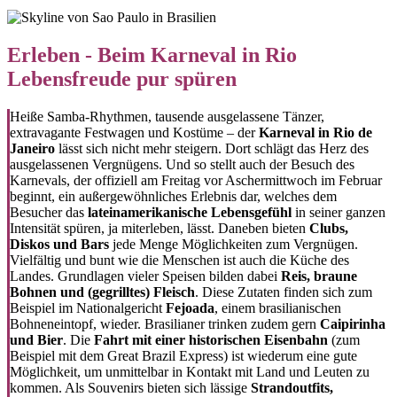
Erleben - Beim Karneval in Rio
Lebensfreude pur spüren
Heiße Samba-Rhythmen, tausende ausgelassene Tänzer,
extravagante Festwagen und Kostüme – der
Karneval in Rio de
Janeiro
lässt sich nicht mehr steigern. Dort schlägt das Herz des
ausgelassenen Vergnügens. Und so stellt auch der Besuch des
Karnevals, der offiziell am Freitag vor Aschermittwoch im Februar
beginnt, ein außergewöhnliches Erlebnis dar, welches dem
Besucher das
lateinamerikanische Lebensgefühl
in seiner ganzen
Intensität spüren, ja miterleben, lässt. Daneben bieten
Clubs,
Diskos und Bars
jede Menge Möglichkeiten zum Vergnügen.
Vielfältig und bunt wie die Menschen ist auch die Küche des
Landes. Grundlagen vieler Speisen bilden dabei
Reis, braune
Bohnen und (gegrilltes) Fleisch
. Diese Zutaten finden sich zum
Beispiel im Nationalgericht
Fejoada
, einem brasilianischen
Bohneneintopf, wieder. Brasilianer trinken zudem gern
Caipirinha
und Bier
. Die
Fahrt mit einer historischen Eisenbahn
(zum
Beispiel mit dem Great Brazil Express) ist wiederum eine gute
Möglichkeit, um unmittelbar in Kontakt mit Land und Leuten zu
kommen. Als Souvenirs bieten sich lässige
Strandoutfits,