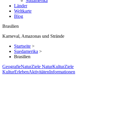
Südamerika
Länder
Weltkarte
Blog
Brasilien
Karneval, Amazonas und Strände
Startseite
>
Suedamerika
>
Brasilien
Geografie
Natur
Ziele Natur
Kultur
Ziele
Kultur
Erleben
Aktivitäten
Informationen