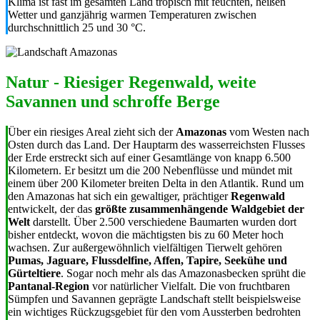
Klima ist fast im gesamten Land tropisch mit feuchten, heißen
Wetter und ganzjährig warmen Temperaturen zwischen
durchschnittlich 25 und 30
°C
.
Natur - Riesiger Regenwald, weite
Savannen und schroffe Berge
Über ein riesiges Areal zieht sich der
Amazonas
vom Westen nach
Osten durch das Land. Der Hauptarm des wasserreichsten Flusses
der Erde erstreckt sich auf einer Gesamtlänge von knapp 6.500
Kilometern. Er besitzt um die 200 Nebenflüsse und mündet mit
einem über 200 Kilometer breiten Delta in den Atlantik. Rund um
den Amazonas hat sich ein gewaltiger, prächtiger
Regenwald
entwickelt, der das
größte zusammenhängende Waldgebiet der
Welt
darstellt. Über 2.500 verschiedene Baumarten wurden dort
bisher entdeckt, wovon die mächtigsten bis zu 60 Meter hoch
wachsen. Zur außergewöhnlich vielfältigen Tierwelt gehören
Pumas, Jaguare, Flussdelfine, Affen, Tapire, Seekühe und
Gürteltiere
. Sogar noch mehr als das Amazonasbecken sprüht die
Pantanal-Region
vor natürlicher Vielfalt. Die von fruchtbaren
Sümpfen und Savannen geprägte Landschaft stellt beispielsweise
ein wichtiges Rückzugsgebiet für den vom Aussterben bedrohten