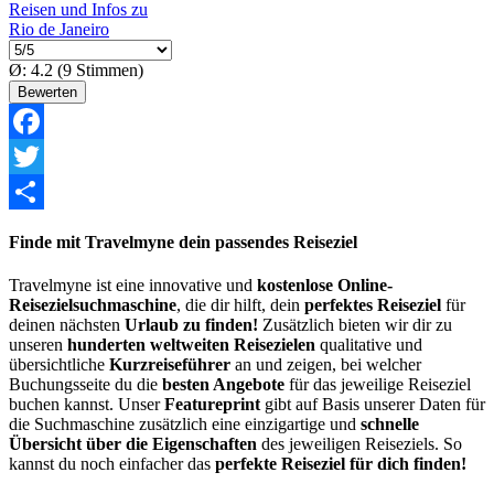
Reisen und Infos zu
Rio de Janeiro
Ø:
4.2
(
9
Stimmen)
Facebook
Twitter
Share
Finde mit Travelmyne dein passendes Reiseziel
Travelmyne ist eine innovative und
kostenlose Online-
Reisezielsuchmaschine
, die dir hilft, dein
perfektes Reiseziel
für
deinen nächsten
Urlaub zu finden!
Zusätzlich bieten wir dir zu
unseren
hunderten weltweiten Reisezielen
qualitative und
übersichtliche
Kurzreiseführer
an und zeigen, bei welcher
Buchungsseite du die
besten Angebote
für das jeweilige Reiseziel
buchen kannst. Unser
Featureprint
gibt auf Basis unserer Daten für
die Suchmaschine zusätzlich eine einzigartige und
schnelle
Übersicht über die Eigenschaften
des jeweiligen Reiseziels. So
kannst du noch einfacher das
perfekte Reiseziel für dich finden!