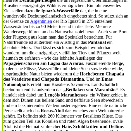
mehrere
Dschungel-Lodges
die unvergessliche Übernachtungen in
Brasiliens einzigartiger Wildnis ermöglichen. Ein lohnenswertes
Ziel stellen dazu die
Iguazú-Wasserfälle
dar, die in eine
wundervolle Dschungellandschaft eingebettet sind. So stürzt sich an
der Grenze zu
Argentinien
der Rio Iguazú in 275 einzelnen
Wassersäulen bis zu 90 Meter tosend in die Tiefe. Mehrere
Wanderwege führen an das Naturschauspiel heran. Auch vom Boot
oder Flugzeug aus kann man das Spektakel betrachten. Für
Naturfreunde ist außerdem ein Ausflug in das
Pantanal
ein
absoluter Muss. Dort lässt es sich zum Beispiel wunderbar
wandern, um die einzigartige, vielfältige Tier- und Pflanzenwelt
hautnah zu erfahren – wie das lebhafte Ausfliegen der
Papageienscharen am Lagoa das Araras
. Faszinierende Berge,
malerische Flüsse, Wasserfälle und kleine Seen sowie eine wilde,
ursprüngliche Natur bieten wiederum die
Hochebenen Chapada
dos Veadeiros und Chapada Diamantina
. Und im
Emas
Nationalpark
erlebt man Brasiliens Savannen. Landschaftlich
beeindruckend ist außerdem das
„Bettlaken von Maranhão“
. Es
handelt sich dabei um
Lençóis Maranhenses
, ein Wüstengebiet, in
dem sich Dünen aus hellem Sand und tiefblaue Seen abwechseln
und ein faszinierendes Wellenmuster ergeben. Eine echte natürliche
Perle stellt auch das
Rocas-Atoll
dar, welches zum Weltnaturerbe
gehört. Es befindet sich 260 Kilometer vor Brasiliens Küste. Das
zum großen Teil aus Korallen und roten Algen bestehende, ovale
Atoll ist die Heimat zahlreicher
Haie, Schildkröten und Delfine
.