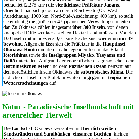
betrachtet (2.275 km²) die
viertkleinste Präfektur Japans
.
Orientiert man sich jedoch an deren Reichweite (Ost-West-
Ausdehnung: 1000 km, Nord-Süd-Ausdehnung: 400 km), so stellt
sie eindeutig die größte der 47 japanischen Verwaltungseinheiten
dar. Zu Okinawa zählen insgesamt
über 300 Inseln
, von denen
knapp die Hälfte weniger als einen Hektar Land umfassen. Von den
160 Inseln mit mindestens 0,01 km² Fläche sind wiederum
nur 49
bewohnt
. Allgemein lässt sich die Präfektur in die
Hauptinsel
Okinawa Hontō
und deren naheliegenden Inseln, das Eiland
Iōtorishima
sowie die
Inselgruppen Miyako, Yaeyama und
Daitō
unterteilen. Aufgrund der geografischen Lage zwischen dem
Ostchinesischen Meer
und dem
Pazifischen Ozean
herrscht auf
den nordöstlichen Inseln Okinawas ein
subtropisches Klima
. Die
südlicheren Inseln der Präfektur warten hingegen mit
tropischen
Wettererscheinungen
auf.
Natur - Paradiesische Insellandschaft mit
artenreicher Tierwelt
Die Landschaft Okinawa verzaubert mit
herrlich weißen
Sandstränden und Sandbänken
,
einsamen Buchten
, kleinen