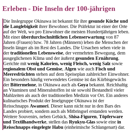
Erleben - Die Inseln der 100-jährigen
Die Inslegruppe Okinawa ist bekannt für ihre
gesunde Küche und
die Langlebigkeit
ihrer Bewohner. Die Präfektur ist einer der Orte
auf der Welt, wo pro Einwohner die meisten Hundertjährigen leben.
Mit einer
überdurchschnittlichen Lebenserwartung
von 87
Jahren (Frauen) bzw. 78 Jahren (Männern) leben die Menschen der
Inseln länger als im Rest des Landes. Die Ursachen sehen viele in
der
traditionellen Lebensweise
, der vermehrten Bewegung, dem
ausgeglichenen Klima und der äußerst
gesunden Ernährung
.
Gerichte mit
wenig Kalorien, wenig Fleisch, wenig Salz
sowie
regionalem Obst und Gemüse
,
Algen
wie auch
Fisch und
Meeresfrüchten
stehen auf dem Speiseplan zahlreicher Einwohner.
Ein besonders häufig verwendetes Gemüse ist das Kürbisgewächs
der
Bittermelone
, in Okinawa auch als
Goya
bekannt. Reichhaltig
an Vitaminen und Mineralstoffen ist sie sowohl Bestandteil vieler
Mahlzeiten als auch der traditionellen Medizin vor Ort. Ein anderes
kulinarisches Produkt der Inselgruppe Okinawa ist der
Reisschnapps
Awamori
. Dieser kann nicht nur in den Bars des
Landes probiert, sondern auch als Mitbringsel erstanden werden.
Weitere Souvenirs, neben Gebäck,
Shisa-Figuren
,
Töpferware
und Textilhandwerke
, stellen das
Ryukyu-Glas
sowie eine
in
Reisschnapps
eingelegte Habu
(einheimische Schlangenart) dar.