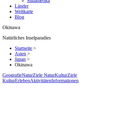
Südamerika
Länder
Weltkarte
Blog
Okinawa
Natürliches Inselparadies
Startseite
>
Asien
>
Japan
>
Okinawa
Geografie
Natur
Ziele Natur
Kultur
Ziele
Kultur
Erleben
Aktivitäten
Informationen