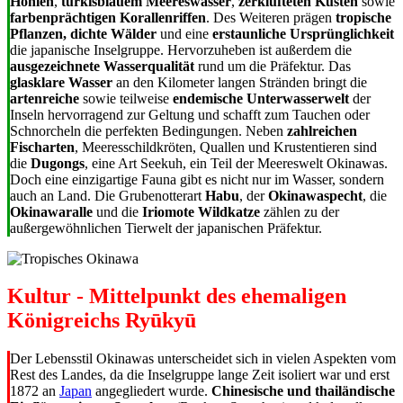
Höhlen
,
türkisblauem Meereswasser
,
zerklüfteten Küsten
sowie
farbenprächtigen Korallenriffen
. Des Weiteren prägen
tropische
Pflanzen, dichte Wälder
und eine
erstaunliche Ursprünglichkeit
die japanische Inselgruppe. Hervorzuheben ist außerdem die
ausgezeichnete Wasserqualität
rund um die Präfektur. Das
glasklare Wasser
an den Kilometer langen Stränden bringt die
artenreiche
sowie teilweise
endemische Unterwasserwelt
der
Inseln hervorragend zur Geltung und schafft zum Tauchen oder
Schnorcheln die perfekten Bedingungen. Neben
zahlreichen
Fischarten
, Meeresschildkröten, Quallen und Krustentieren sind
die
Dugongs
, eine Art Seekuh, ein Teil der Meereswelt Okinawas.
Doch eine einzigartige Fauna gibt es nicht nur im Wasser, sondern
auch an Land. Die Grubenotterart
Habu
, der
Okinawaspecht
, die
Okinawaralle
und die
Iriomote Wildkatze
zählen zu der
außergewöhnlichen Tierwelt der japanischen Präfektur.
Kultur - Mittelpunkt des ehemaligen
Königreichs Ryūkyū
Der Lebensstil Okinawas unterscheidet sich in vielen Aspekten vom
Rest des Landes, da die Inselgruppe lange Zeit isoliert war und erst
1872 an
Japan
angegliedert wurde.
Chinesische und thailändische