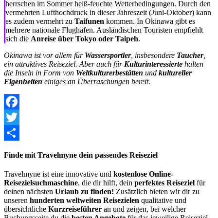
herrschen im Sommer heiß-feuchte Wetterbedingungen. Durch den
vermehrten Lufthochdruck in dieser Jahreszeit (Juni-Oktober) kann
es zudem vermehrt zu
Taifunen
kommen. In Okinawa gibt es
mehrere nationale Flughäfen. Ausländischen Touristen empfiehlt
sich die
Anreise über Tokyo oder Taipeh
.
Okinawa ist vor allem für
Wassersportler
, insbesondere
Taucher
,
ein attraktives Reiseziel. Aber auch für
Kulturinteressierte
halten
die Inseln in Form von
Weltkulturerbestätten
und
kultureller
Eigenheiten
einiges an Überraschungen bereit.
Facebook
Twitter
Share
Finde mit Travelmyne dein passendes Reiseziel
Travelmyne ist eine innovative und
kostenlose Online-
Reisezielsuchmaschine
, die dir hilft, dein
perfektes Reiseziel
für
deinen nächsten
Urlaub zu finden!
Zusätzlich bieten wir dir zu
unseren
hunderten weltweiten Reisezielen
qualitative und
übersichtliche
Kurzreiseführer
an und zeigen, bei welcher
Buchungsseite du die
besten Angebote
für das jeweilige Reiseziel