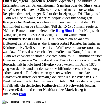
Einflüsse
,
eigene Sprachen
(Ryūkyū-Sprachen) und kulturelle
Eigenarten wie das Saiteninstrument
Sanshin
oder der
Shisa
, eine
Art Wasserspeier sowie Glücksbringer, sind nur einige wenige
Beispiele der einzigartigen Kultur der Inselgruppe. Die Hauptinsel
Okinawa Hontō war einst der Mittelpunkt des unabhängigen
Königreichs Ryūkyū
, welches zwischen dem 15. und dem 19.
Jahrhundert einen beträchtlichen Teil der Ryūkyū-Inseln regierte.
Mehrere Bauten, unter anderem die
Burg Shuri
in der Haupstadt
Naha
, legen von dieser Zeit Zeugnis ab und zählen zum
Weltkulturerbe der UNESCO
. Außerdem ein bekanntes
Kulturgut der Präfektur ist die Kampfsportart
Karate
. Im früheren
Königreich Ryūkyū wurde einst ein Waffenverbot ausgesprochen,
was dazu führte, dass verschiedene waffenlose Kampfkünste in
Okinawa entwickelt wurden, die sich dann im 20. Jahrhundert über
Japan in der ganzen Welt verbreiteten. Eine etwas andere kulturelle
Besonderheit hat die Insel
Miyako
vorzuweisen. Im Jahre 1873
ging vor dem Eiland ein deutsches Schiff unter, dessen Besatzung
jedoch von den Einheimischen gerettet werden konnte. Aus
Dankbarkeit stiftete der damalige deutsche Kaiser Wilhelm I. ein
Denkmal und die Einheimischen errichteten 1992 an der einstigen
Unfallstelle ein
deutsches Kulturdorf
mit
Fachwerkhäusern,
Souvenirläden
und einem
Nachbau der Marksburg
in
Rheinland-
Pfalz
.