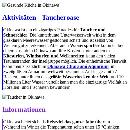
Aktivitäten - Taucheroase
Okinawa ist ein einzigartiges Paradies für
Taucher und
Schnorchler
. Die kunterbunte Unterwasserwelt wirkt in dem
glasklaren Meereswasser gestochen scharf und ist selbst von
Weitem gut zu erkennen. Aber auch
Wassersportler
kommen bei
einem Urlaub in Okinawa auf ihre Kosten. Unter anderem
Kitesurfen, Windsurfen und Wellenreiten
ist an den vielen
Traumstränden der Inselgruppe möglich. Die einheimische Tierwelt
kann man zusätzlich im
Okinawa Churaumi Aquarium
, im
zweitgrößten Aquarium weltweit bestaunen. Auf insgesamt 77
Becken, unter ihnen das
größte Wasserbecken der Welt
, und 10
Millionen Liter Wasser verteilt kann man die einzigartige Vielfalt an
Korallen- und Fischarten bewundern.
Informationen
Okinawa bietet sich als Reiseziel
das ganze Jahr über
an.
Während im Winter die Temperaturen selten unter 15 °C sinken,