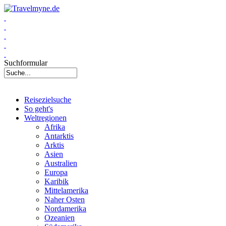
Suchformular
Reisezielsuche
So geht's
Weltregionen
Afrika
Antarktis
Arktis
Asien
Australien
Europa
Karibik
Mittelamerika
Naher Osten
Nordamerika
Ozeanien