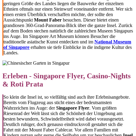
geringen Größe des Landes liegen die Bauwerke der einzelnen
Ethnien oftmals nur einen Steinwurf voneinander entfernt. Wer sich
einen ersten Überblick verschaffen möchte, der sollte den
Aussichtspunkt
Mount Faber
besuchen. Dieser bietet einen
grandiosen 360-Grad-Panorama-Blick über die ganze Insel. Zurück
auf dem Boden stechen natürlich die zahlreichen Museen Singapurs
ins Auge. Im Singapore Art Museum können Besucher die
traditionelle asiatische Kunst entdecken und im
National Museum
of Singapore
erhalten sie tiefe Einblicke in die indigene Kultur des
Landes.
Erleben - Singapore Flyer, Casino-Nights
& Roti Prata
So klein die Insel ist, so vielfältig sind auch ihre Erlebnisangebote.
Bereits vom Flugzeug aus sticht eines der bedeutsamsten
Wahrzeichen ins Auge: der
Singapore Flyer
. Vom größten
Riesenrad der Welt lässt sich die Schönheit der Umgebung am
besten bewundern, Schwindelfreiheit wird dabei vorausgesetzt.
Deutlich ruhiger, doch genauso eindrucksvoll gestaltet sich die
Fahrt mit der Mount Faber Cablecar. Vor allem Familien mit
Kindern nutzen sehr gerne die Seilbahn um zur beschaulichen
Insel