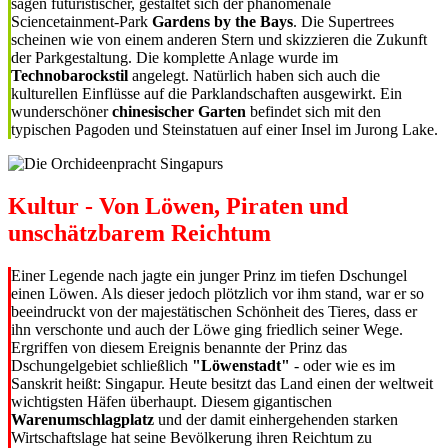
sagen futuristischer, gestaltet sich der phänomenale
Sciencetainment-Park
Gardens by the Bays
. Die Supertrees
scheinen wie von einem anderen Stern und skizzieren die Zukunft
der Parkgestaltung. Die komplette Anlage wurde im
Technobarockstil
angelegt. Natürlich haben sich auch die
kulturellen Einflüsse auf die Parklandschaften ausgewirkt. Ein
wunderschöner
chinesischer Garten
befindet sich mit den
typischen Pagoden und Steinstatuen auf einer Insel im Jurong Lake.
Kultur - Von Löwen, Piraten und
unschätzbarem Reichtum
Einer Legende nach jagte ein junger Prinz im tiefen Dschungel
einen Löwen. Als dieser jedoch plötzlich vor ihm stand, war er so
beeindruckt von der majestätischen Schönheit des Tieres, dass er
ihn verschonte und auch der Löwe ging friedlich seiner Wege.
Ergriffen von diesem Ereignis benannte der Prinz das
Dschungelgebiet schließlich
"Löwenstadt"
- oder wie es im
Sanskrit heißt: Singapur. Heute besitzt das Land einen der weltweit
wichtigsten Häfen überhaupt. Diesem gigantischen
Warenumschlagplatz
und der damit einhergehenden starken
Wirtschaftslage hat seine Bevölkerung ihren Reichtum zu