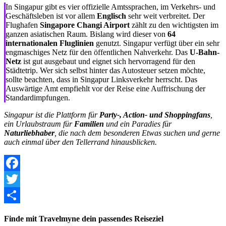
In Singapur gibt es vier offizielle Amtssprachen, im Verkehrs- und
Geschäftsleben ist vor allem
Englisch
sehr weit verbreitet. Der
Flughafen
Singapore Changi Airport
zählt zu den wichtigsten im
ganzen asiatischen Raum. Bislang wird dieser von
64
internationalen Fluglinien
genutzt. Singapur verfügt über ein sehr
engmaschiges Netz für den öffentlichen Nahverkehr. Das
U-Bahn-
Netz
ist gut ausgebaut und eignet sich hervorragend für den
Städtetrip. Wer sich selbst hinter das Autosteuer setzen möchte,
sollte beachten, dass in Singapur Linksverkehr herrscht. Das
Auswärtige Amt empfiehlt vor der Reise eine Auffrischung der
Standardimpfungen.
Singapur ist die Plattform für
Party-, Action- und Shoppingfans
,
ein Urlaubstraum für
Familien
und ein Paradies für
Naturliebhaber
, die nach dem besonderen Etwas suchen und gerne
auch einmal über den Tellerrand hinausblicken.
Facebook
Twitter
Share
Finde mit Travelmyne dein passendes Reiseziel