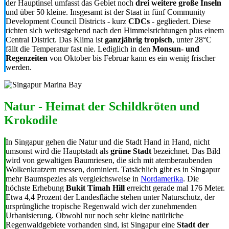
der Hauptinsel umfasst das Gebiet noch
drei weitere große Inseln
und über 50 kleine. Insgesamt ist der Staat in fünf Community
Development Council Districts - kurz
CDCs
- gegliedert. Diese
richten sich weitestgehend nach den Himmelsrichtungen plus einem
Central District. Das Klima ist
ganzjährig tropisch
, unter 28°C
fällt die Temperatur fast nie. Lediglich in den
Monsun- und
Regenzeiten
von Oktober bis Februar kann es ein wenig frischer
werden.
Natur - Heimat der Schildkröten und
Krokodile
In Singapur gehen die Natur und die Stadt Hand in Hand, nicht
umsonst wird die Hauptstadt als
grüne Stadt
bezeichnet. Das Bild
wird von gewaltigen Baumriesen, die sich mit atemberaubenden
Wolkenkratzern messen, dominiert. Tatsächlich gibt es in Singapur
mehr Baumspezies als vergleichsweise in
Nordamerika
. Die
höchste Erhebung
Bukit Timah Hill
erreicht gerade mal 176 Meter.
Etwa 4,4 Prozent der Landesfläche stehen unter Naturschutz, der
ursprüngliche tropische Regenwald wich der zunehmenden
Urbanisierung. Obwohl nur noch sehr kleine natürliche
Regenwaldgebiete vorhanden sind, ist Singapur eine
Stadt der