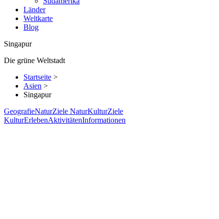
Südamerika
Länder
Weltkarte
Blog
Singapur
Die grüne Weltstadt
Startseite
>
Asien
>
Singapur
Geografie
Natur
Ziele Natur
Kultur
Ziele
Kultur
Erleben
Aktivitäten
Informationen