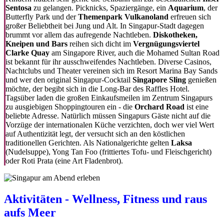
Sentosa
zu gelangen. Picknicks, Spaziergänge, ein
Aquarium
, der
Butterfly Park und der
Themenpark Vulkanoland
erfreuen sich
großer Beliebtheit bei Jung und Alt. In Singapur-Stadt dagegen
brummt vor allem das aufregende Nachtleben.
Diskotheken,
Kneipen und Bars
reihen sich dicht im
Vergnügungsviertel
Clarke Quay
am Singapore River, auch die Mohamed Sultan Road
ist bekannt für ihr ausschweifendes Nachtleben. Diverse Casinos,
Nachtclubs und Theater vereinen sich im Resort Marina Bay Sands
und wer den original Singapur-Cocktail
Singapore Sling
genießen
möchte, der begibt sich in die Long-Bar des Raffles Hotel.
Tagsüber laden die großen Einkaufsmeilen im Zentrum Singapurs
zu ausgiebigen Shoppingtouren ein - die
Orchard Road
ist eine
beliebte Adresse. Natürlich müssen Singapurs Gäste nicht auf die
Vorzüge der internationalen Küche verzichten, doch wer viel Wert
auf Authentizität legt, der versucht sich an den köstlichen
traditionellen Gerichten. Als Nationalgerichte gelten
Laksa
(Nudelsuppe), Yong Tan Foo (frittiertes Tofu- und Fleischgericht)
oder Roti Prata (eine Art Fladenbrot).
Aktivitäten - Wellness, Fitness und raus
aufs Meer