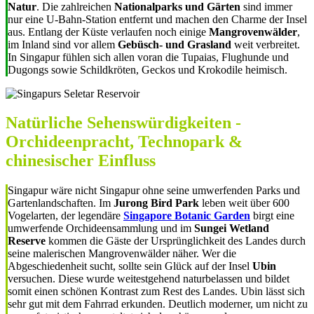
Natur
. Die zahlreichen
Nationalparks und Gärten
sind immer
nur eine U-Bahn-Station entfernt und machen den Charme der Insel
aus. Entlang der Küste verlaufen noch einige
Mangrovenwälder
,
im Inland sind vor allem
Gebüsch- und Grasland
weit verbreitet.
In Singapur fühlen sich allen voran die Tupaias, Flughunde und
Dugongs sowie Schildkröten, Geckos und Krokodile heimisch.
Natürliche Sehenswürdigkeiten -
Orchideenpracht, Technopark &
chinesischer Einfluss
Singapur wäre nicht Singapur ohne seine umwerfenden Parks und
Gartenlandschaften. Im
Jurong Bird Park
leben weit über 600
Vogelarten, der legendäre
Singapore Botanic Garden
birgt eine
umwerfende Orchideensammlung und im
Sungei Wetland
Reserve
kommen die Gäste der Ursprünglichkeit des Landes durch
seine malerischen Mangrovenwälder näher. Wer die
Abgeschiedenheit sucht, sollte sein Glück auf der Insel
Ubin
versuchen. Diese wurde weitestgehend naturbelassen und bildet
somit einen schönen Kontrast zum Rest des Landes. Ubin lässt sich
sehr gut mit dem Fahrrad erkunden. Deutlich moderner, um nicht zu