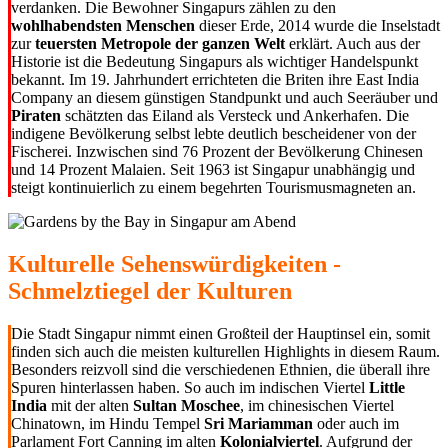
verdanken. Die Bewohner Singapurs zählen zu den
wohlhabendsten Menschen
dieser Erde, 2014 wurde die Inselstadt
zur
teuersten Metropole der ganzen Welt
erklärt. Auch aus der
Historie ist die Bedeutung Singapurs als wichtiger Handelspunkt
bekannt. Im 19. Jahrhundert errichteten die Briten ihre East India
Company an diesem günstigen Standpunkt und auch Seeräuber und
Piraten
schätzten das Eiland als Versteck und Ankerhafen. Die
indigene Bevölkerung selbst lebte deutlich bescheidener von der
Fischerei. Inzwischen sind 76 Prozent der Bevölkerung Chinesen
und 14 Prozent Malaien. Seit 1963 ist Singapur unabhängig und
steigt kontinuierlich zu einem begehrten Tourismusmagneten an.
Kulturelle Sehenswürdigkeiten -
Schmelztiegel der Kulturen
Die Stadt Singapur nimmt einen Großteil der Hauptinsel ein, somit
finden sich auch die meisten kulturellen Highlights in diesem Raum.
Besonders reizvoll sind die verschiedenen Ethnien, die überall ihre
Spuren hinterlassen haben. So auch im indischen Viertel
Little
India
mit der alten
Sultan Moschee
, im chinesischen Viertel
Chinatown, im Hindu Tempel
Sri Mariamman
oder auch im
Parlament Fort Canning im alten
Kolonialviertel
. Aufgrund der