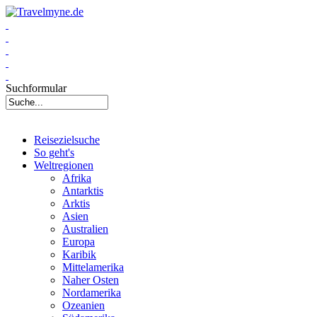
Suchformular
Reisezielsuche
So geht's
Weltregionen
Afrika
Antarktis
Arktis
Asien
Australien
Europa
Karibik
Mittelamerika
Naher Osten
Nordamerika
Ozeanien