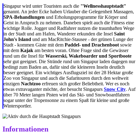
Singapur wird unter Touristen auch die
"Wellnesshauptstadt"
genannt. An jeder Ecke haben Urlauber die Gelegenheit Massagen,
SPA-Behandlungen
und Erholungsprogramme für Körper und
Geist in Anspruch zu nehmen. Daneben spielt auch die Fitness eine
wichtige Rolle. Jogger und Radfahrer nutzen die traumhaften Wege
in der Stadt und am Hafen, Wanderer erkunden die Insel
Saint
John's Island
und am MacRitchie-Stausee - der grünen Lunge der
Stadt - kommen Gäste mit dem
Paddel- und Drachenboot
sowie
mit dem
Kajak
am besten voran. Ohne Frage sind die Gewässer
rund um die Insel für
Wasserski, Wakeboarder und Sportboote
sehr gut geeignet. Die Strände rund um Singapur laden dagegen nur
bedingt zum Baden an, dafür sind die kleineren Inseln deutlich
besser geeignet. Ein wichtiges Ausflugsziel ist der 28 Hektar große
Zoo von Singapur und auch die Safaritouren durch den weltweit
einzigen
Nachtzoo
erfreuen sich großer Beliebtheit. Wer es noch
etwas extravaganter möchte, der besucht Singapurs
Snow City
. Auf
über 70 Meter langen Pisten wird das Ski- und Snowboardfahren
sogar unter der Tropensonne zu einem Spaß für kleine und große
Wintersportler.
Informationen