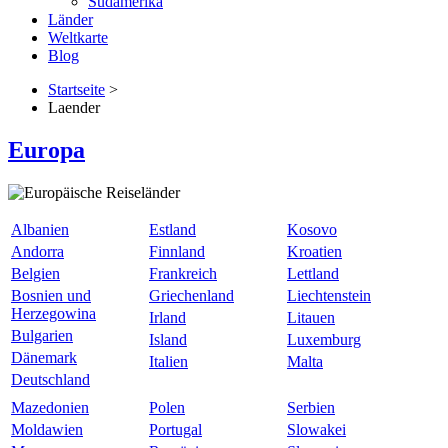
Südamerika
Länder
Weltkarte
Blog
Startseite
>
Laender
Europa
Albanien
Estland
Kosovo
Andorra
Finnland
Kroatien
Belgien
Frankreich
Lettland
Bosnien und
Griechenland
Liechtenstein
Herzegowina
Irland
Litauen
Bulgarien
Island
Luxemburg
Dänemark
Italien
Malta
Deutschland
Mazedonien
Polen
Serbien
Moldawien
Portugal
Slowakei