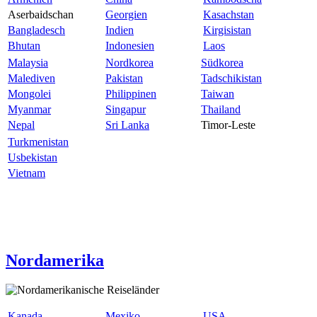
Aserbaidschan
Georgien
Kasachstan
Bangladesch
Indien
Kirgisistan
Bhutan
Indonesien
Laos
Malaysia
Nordkorea
Südkorea
Malediven
Pakistan
Tadschikistan
Mongolei
Philippinen
Taiwan
Myanmar
Singapur
Thailand
Nepal
Sri Lanka
Timor-Leste
Turkmenistan
Usbekistan
Vietnam
Nordamerika
Kanada
Mexiko
USA