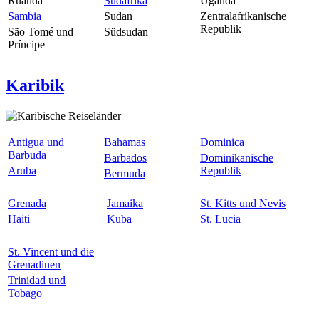
Ruanda
Südafrika
Uganda
Sambia
Sudan
Zentralafrikanische
Republik
São Tomé und
Südsudan
Príncipe
Karibik
Antigua und
Bahamas
Dominica
Barbuda
Barbados
Dominikanische
Aruba
Republik
Bermuda
Grenada
Jamaika
St. Kitts und Nevis
Haiti
Kuba
St. Lucia
St. Vincent und die
Grenadinen
Trinidad und
Tobago