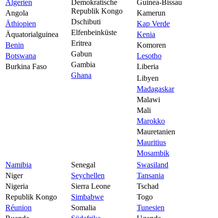
Algerien
Demokratische
Guinea-Bissau
Republik Kongo
Angola
Kamerun
Dschibuti
Äthiopien
Kap Verde
Elfenbeinküste
Äquatorialguinea
Kenia
Eritrea
Benin
Komoren
Gabun
Botswana
Lesotho
Gambia
Burkina Faso
Liberia
Ghana
Libyen
Madagaskar
Malawi
Mali
Marokko
Mauretanien
Mauritius
Mosambik
Namibia
Senegal
Swasiland
Niger
Seychellen
Tansania
Nigeria
Sierra Leone
Tschad
Republik Kongo
Simbabwe
Togo
Réunion
Somalia
Tunesien