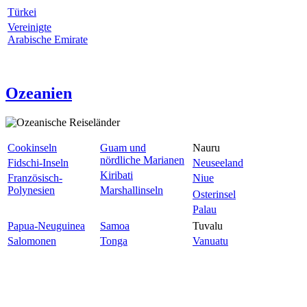
Türkei
Vereinigte
Arabische Emirate
Ozeanien
Cookinseln
Guam und
Nauru
nördliche Marianen
Fidschi-Inseln
Neuseeland
Kiribati
Französisch-
Niue
Polynesien
Marshallinseln
Osterinsel
Palau
Papua-Neuguinea
Samoa
Tuvalu
Salomonen
Tonga
Vanuatu