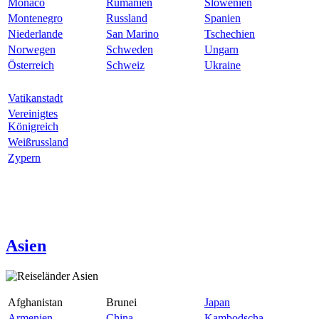
Monaco
Rumänien
Slowenien
Montenegro
Russland
Spanien
Niederlande
San Marino
Tschechien
Norwegen
Schweden
Ungarn
Österreich
Schweiz
Ukraine
Vatikanstadt
Vereinigtes
Königreich
Weißrussland
Zypern
Asien
Afghanistan
Brunei
Japan
Armenien
China
Kambodscha