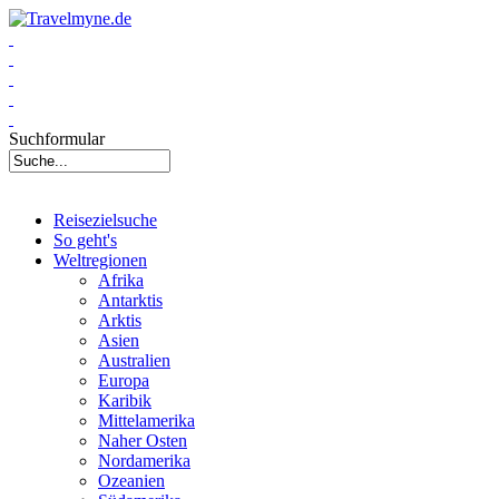
Suchformular
Reisezielsuche
So geht's
Weltregionen
Afrika
Antarktis
Arktis
Asien
Australien
Europa
Karibik
Mittelamerika
Naher Osten
Nordamerika
Ozeanien